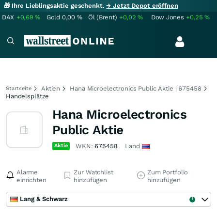
🎁 Ihre Lieblingsaktie geschenkt.
→ Jetzt Depot eröffnen
DAX
+0,69
%
Gold
0,00
%
Öl (Brent)
+0,02
%
Dow Jones
+0,25
%
Aktien
Hana Microelectronics Public Aktie | 675458
Startseite
Handelsplätze
Hana Microelectronics
Public Aktie
Aktie
WKN:
675458
Land
Alarme
Zur Watchlist
Zum Portfolio
einrichten
hinzufügen
hinzufügen
Lang & Schwarz