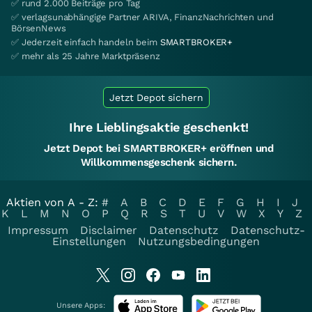
✅ rund 2.000 Beiträge pro Tag
✅ verlagsunabhängige Partner ARIVA, FinanzNachrichten und
BörsenNews
✅ Jederzeit einfach handeln beim
SMARTBROKER+
✅ mehr als 25 Jahre Marktpräsenz
Jetzt Depot sichern
Ihre Lieblingsaktie geschenkt!
Jetzt Depot bei SMARTBROKER+ eröffnen und
Willkommensgeschenk sichern.
Aktien von A - Z:
#
A
B
C
D
E
F
G
H
I
J
K
L
M
N
O
P
Q
R
S
T
U
V
W
X
Y
Z
Impressum
Disclaimer
Datenschutz
Datenschutz-
Einstellungen
Nutzungsbedingungen
Unsere Apps: