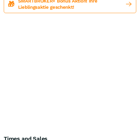
SMARTBROKER+ Bonus Aktion! Ihre
🎁
Lieblingsaktie geschenkt!
Times and Sales