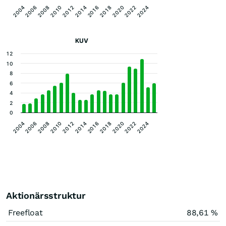
2004
2018
2010
2024
2016
2008
2022
2014
2006
2020
2012
KUV
12
10
8
6
4
2
0
2004
2018
2010
2024
2016
2008
2022
2014
2006
2020
2012
Aktionärsstruktur
Freefloat
88,61 %