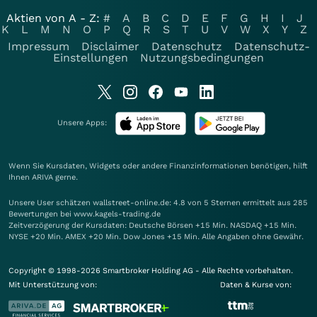
Aktien von A - Z:
#
A
B
C
D
E
F
G
H
I
J
K
L
M
N
O
P
Q
R
S
T
U
V
W
X
Y
Z
Impressum
Disclaimer
Datenschutz
Datenschutz-
Einstellungen
Nutzungsbedingungen
Unsere Apps:
Wenn Sie Kursdaten, Widgets oder andere Finanzinformationen benötigen, hilft
Ihnen
ARIVA
gerne.
Unsere User schätzen wallstreet-online.de: 4.8 von 5 Sternen ermittelt aus 285
Bewertungen bei www.kagels-trading.de
Zeitverzögerung der Kursdaten: Deutsche Börsen +15 Min. NASDAQ +15 Min.
NYSE +20 Min. AMEX +20 Min. Dow Jones +15 Min. Alle Angaben ohne Gewähr.
Copyright © 1998-2026 Smartbroker Holding AG - Alle Rechte vorbehalten.
Mit Unterstützung von:
Daten & Kurse von: