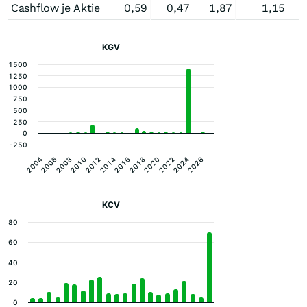
Cashflow je Aktie
0,59
0,47
1,87
1,15
0
KGV
1500
1250
1000
750
500
250
0
-250
2006
2012
2018
2024
2004
2010
2016
2022
2008
2014
2020
2026
KCV
80
60
40
20
0