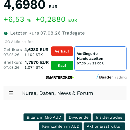
4,6980
EUR
+6,53
+0,2880
%
EUR
Letzter Kurs
07.08.26
Tradegate
IGO Aktie kaufen
Geldkurs
4,6380
EUR
Verkauf
Verlängerte
07.08.26
1.102
STK
Handelszeiten
Briefkurs
4,7570
EUR
07:30 bis 23:00 Uhr
Kauf
07.08.26
1.074
STK
Kurse, Daten, News & Forum
Bilanz in Mio AUD
Dividende
Insidertrades
Kennzahlen in AUD
Aktionärsstruktur