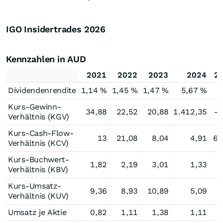
IGO Insidertrades
2026
Kennzahlen in AUD
2021
2022
2023
2024
2
Dividendenrendite
1,14 %
1,45 %
1,47 %
5,67 %
Kurs-Gewinn-
34,88
22,52
20,88
1.412,35
-3
Verhältnis (KGV)
Kurs-Cash-Flow-
13
21,08
8,04
4,91
69
Verhältnis (KCV)
Kurs-Buchwert-
1,82
2,19
3,01
1,33
1
Verhältnis (KBV)
Kurs-Umsatz-
9,36
8,93
10,89
5,09
5
Verhältnis (KUV)
Umsatz je Aktie
0,82
1,11
1,38
1,11
0