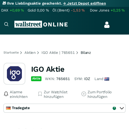
🎁 Ihre Lieblingsaktie geschenkt.
→ Jetzt Depot eröffnen
DAX
+0,69
%
Gold
0,00
%
Öl (Brent)
-1,53
%
Dow Jones
+0,25
%
Aktien
IGO Aktie | 765651
Bilanz
Startseite
IGO Aktie
Aktie
WKN:
765651
SYM:
IDZ
Land
Alarme
Zur Watchlist
Zum Portfolio
einrichten
hinzufügen
hinzufügen
Tradegate