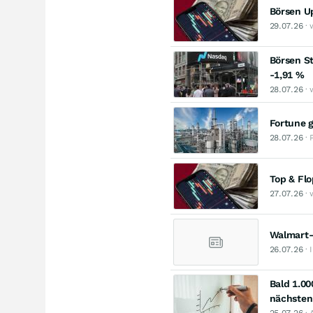
Börsen U
29.07.26
· 
Börsen St
-1,91 %
28.07.26
· 
Fortune g
28.07.26
· 
Top & Fl
27.07.26
· 
Walmart-
26.07.26
· 
Bald 1.00
nächsten
25.07.26
· 