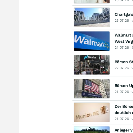
Chartgal
25.07.26
· 
Walmart 
West Virg
24.07.26
· 
Börsen St
22.07.26
· 
Börsen Up
21.07.26
· 
Der Börse
deutlich
21.07.26
· 
Anleger v