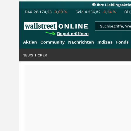
🎁 Ihre Lieblingsakt
DAX
26.174,28
-0,09
%
Gold
4.236,82
-0,24
%
Öl 
Depot eröffnen
Aktien
Community
Nachrichten
Indizes
Fonds
NEWS TICKER