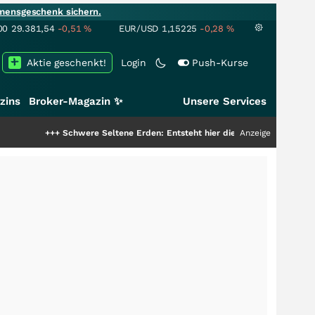
mensgeschenk sichern.
00
29.381,54
-0,51
%
EUR/USD
1,15225
-0,28
%
Aktie geschenkt!
Login
Push-Kurse
zins
Broker-Magazin ✨
Unsere Services
+
Schwere Seltene Erden: Entsteht hier die nächste Milliardenstory?
Anzeige
+++