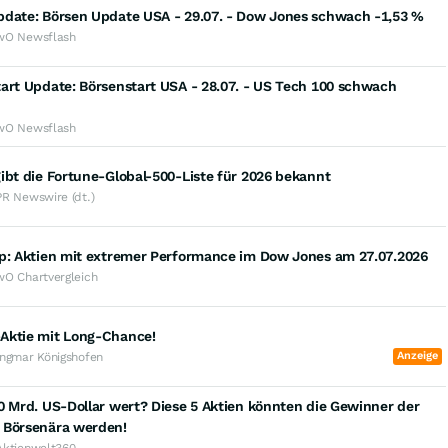
pdate: Börsen Update USA - 29.07. - Dow Jones schwach -1,53 %
wO Newsflash
art Update: Börsenstart USA - 28.07. - US Tech 100 schwach
wO Newsflash
ibt die Fortune-Global-500-Liste für 2026 bekannt
PR Newswire (dt.)
op: Aktien mit extremer Performance im Dow Jones am 27.07.2026
wO Chartvergleich
Aktie mit Long-Chance!
Anzeige
Ingmar Königshofen
0 Mrd. US-Dollar wert? Diese 5 Aktien könnten die Gewinner der
 Börsenära werden!
Aktienwelt360