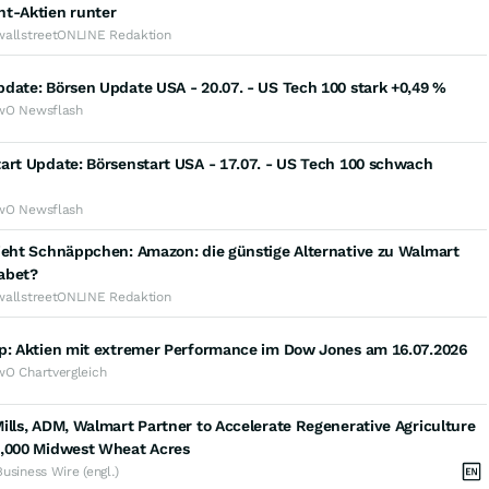
nt-Aktien runter
wallstreetONLINE Redaktion
date: Börsen Update USA - 20.07. - US Tech 100 stark +0,49 %
wO Newsflash
art Update: Börsenstart USA - 17.07. - US Tech 100 schwach
wO Newsflash
ieht Schnäppchen: Amazon: die günstige Alternative zu Walmart
abet?
wallstreetONLINE Redaktion
op: Aktien mit extremer Performance im Dow Jones am 16.07.2026
wO Chartvergleich
ills, ADM, Walmart Partner to Accelerate Regenerative Agriculture
0,000 Midwest Wheat Acres
Business Wire (engl.)