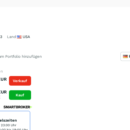
53
Land
USA
m Portfolio hinzufügen
en
EUR
Verkauf
K
EUR
Kauf
K
elszeiten
s 23:00 Uhr
:00 bis 19:00 Uhr