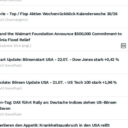
erie - Top / Flop Aktien Wochenrückblick Kalenderwoche 30/26
wO Chartvergleich
and the Walmart Foundation Announce $500,000 Commitment to
inia Flood Relief
Business Wire (engl.)
art Update: Börsenstart USA - 22.07. - Dow Jones stark +0,42 %
wO Newsflash
date: Börsen Update USA - 21.07. - US Tech 100 stark +1,96 %
wO Newsflash
n-Tag: DAX führt Rally an: Deutsche Indizes ziehen US-Börsen
 davon
wO Newsflash
erlieren den Appetit: Krankheitsausbruch in den USA reißt