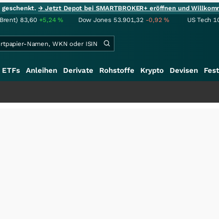
ie geschenkt.
→ Jetzt Depot bei SMARTBROKER+ eröffnen und Willkom
(Brent)
83,60
+5,24
%
Dow Jones
53.901,32
-0,92
%
US Tech 1
ETFs
Anleihen
Derivate
Rohstoffe
Krypto
Devisen
Fest
++