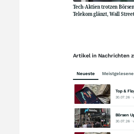
Tech-Aktien trotzen Börsen
Telekom glänzt, Wall Stree
Artikel in Nachrichten 
Neueste
Meistgelesene
Top & Fl
30.07.26
· 
Börsen Up
30.07.26
· 