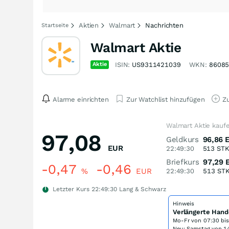
Aktien
Walmart
Nachrichten
Startseite
Walmart Aktie
Aktie
ISIN:
US9311421039
WKN:
8608
Alarme einrichten
Zur Watchlist hinzufügen
Zu
Walmart Aktie kauf
97,08
Geldkurs
96,86
EUR
22:49:30
513
ST
Briefkurs
97,29
-0,47
-0,46
%
EUR
22:49:30
513
ST
Letzter Kurs
22:49:30
Lang & Schwarz
Hinweis
Verlängerte Hand
Mo-Fr von
07:30 bi
Neu: Samstag von 14