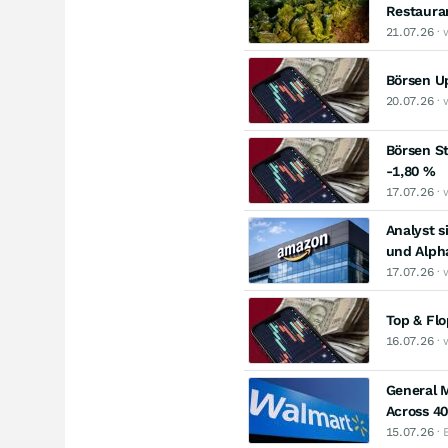
Restaura
21.07.26
· 
Börsen Up
20.07.26
· 
Börsen St
-1,80 %
17.07.26
· 
Analyst s
und Alph
17.07.26
· 
Top & Fl
16.07.26
· 
General M
Across 4
15.07.26
· 