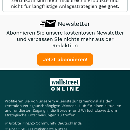
Zertifikate sind hoch risikoreiche Produkte und
nicht für langfristige Anlagestrategien geeignet.
Newsletter
Abonnieren Sie unsere kostenlosen Newsletter
und verpassen Sie nichts mehr aus der
Redaktion
Jetzt abonnieren!
Profitieren Sie von unserem Alleinstellungsmerkmal als den
zentralen verlagsunabhängigen Wissens-Hub für einen aktuellen
und fundierten Zugang in die Börsen- und Wirtschaftswelt, um
strategische Entscheidungen zu treffen.
✅ Größte Finanz-Community Deutschlands
✅ über 550.000 registrierte Nutzer