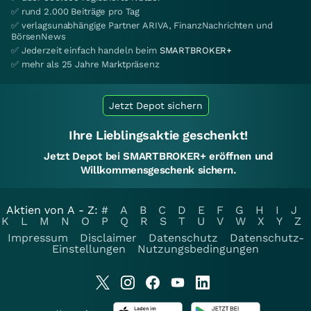
✅ rund 2.000 Beiträge pro Tag
✅ verlagsunabhängige Partner ARIVA, FinanzNachrichten und
BörsenNews
✅ Jederzeit einfach handeln beim
SMARTBROKER+
✅ mehr als 25 Jahre Marktpräsenz
Jetzt Depot sichern
Ihre Lieblingsaktie geschenkt!
Jetzt Depot bei SMARTBROKER+ eröffnen und
Willkommensgeschenk sichern.
Aktien von A - Z:
#
A
B
C
D
E
F
G
H
I
J
K
L
M
N
O
P
Q
R
S
T
U
V
W
X
Y
Z
Impressum
Disclaimer
Datenschutz
Datenschutz-
Einstellungen
Nutzungsbedingungen