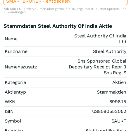
SMARTBROKER+ entdecken
*ab 500 EUR Ordervolumen über gettex für 0€, zzgl. marktüblicher Spreads und
Zuwendungen
Stammdaten Steel Authority Of India Aktie
Steel Authority Of India
Name
Ltd
Kurzname
Steel Authority
Shs Sponsored Global
Namenszusatz
Depositary Receipt Repr 3
Shs Reg-S
Kategorie
Aktien
Aktientyp
Stammaktien
WKN
899815
ISIN
US8580552052
Symbol
SAUKF
Branche
Stahl und Bergbau