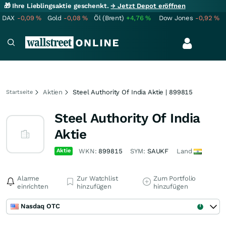
🎁 Ihre Lieblingsaktie geschenkt.
→ Jetzt Depot eröffnen
DAX
-0,09
%
Gold
-0,08
%
Öl (Brent)
+4,76
%
Dow Jones
-0,92
%
Aktien
Steel Authority Of India Aktie | 899815
Startseite
Steel Authority Of India
Aktie
Aktie
WKN:
899815
SYM:
SAUKF
Land
Alarme
Zur Watchlist
Zum Portfolio
einrichten
hinzufügen
hinzufügen
Nasdaq OTC