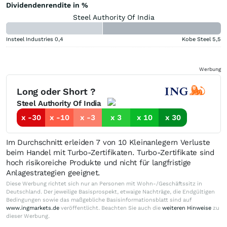
Dividendenrendite in %
Steel Authority Of India
Insteel Industries
0,4
Kobe Steel
5,5
Werbung
Long oder Short ?
Steel Authority Of India
x -30
x -10
x -3
x 3
x 10
x 30
Im Durchschnitt erleiden 7 von 10 Kleinanlegern Verluste
beim Handel mit Turbo-Zertifikaten. Turbo-Zertifikate sind
hoch risikoreiche Produkte und nicht für langfristige
Anlagestrategien geeignet.
Diese Werbung richtet sich nur an Personen mit Wohn-/Geschäftssitz in
Deutschland. Der jeweilige Basisprospekt, etwaige Nachträge, die Endgültigen
Bedingungen sowie das maßgebliche Basisinformationsblatt sind auf
www.ingmarkets.de
veröffentlicht. Beachten Sie auch die
weiteren Hinweise
zu
dieser Werbung.