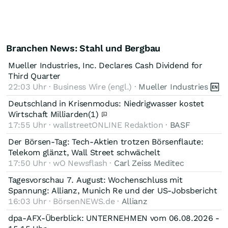
Branchen News: Stahl und Bergbau
Mueller Industries, Inc. Declares Cash Dividend for
Third Quarter
22:03 Uhr · Business Wire (engl.) ·
Mueller Industries
Deutschland in Krisenmodus: Niedrigwasser kostet
Wirtschaft Milliarden
(1)
17:55 Uhr · wallstreetONLINE Redaktion ·
BASF
Der Börsen-Tag: Tech-Aktien trotzen Börsenflaute:
Telekom glänzt, Wall Street schwächelt
17:50 Uhr · wO Newsflash ·
Carl Zeiss Meditec
Tagesvorschau 7. August: Wochenschluss mit
Spannung: Allianz, Munich Re und der US-Jobsbericht
16:03 Uhr · BörsenNEWS.de ·
Allianz
dpa-AFX-Überblick: UNTERNEHMEN vom 06.08.2026 -