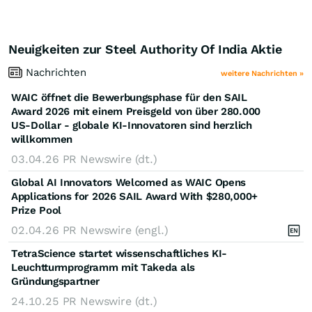
Neuigkeiten zur Steel Authority Of India Aktie
Nachrichten
weitere Nachrichten »
WAIC öffnet die Bewerbungsphase für den SAIL
Award 2026 mit einem Preisgeld von über 280.000
US-Dollar - globale KI-Innovatoren sind herzlich
willkommen
03.04.26
PR Newswire (dt.)
Global AI Innovators Welcomed as WAIC Opens
Applications for 2026 SAIL Award With $280,000+
Prize Pool
02.04.26
PR Newswire (engl.)
TetraScience startet wissenschaftliches KI-
Leuchtturmprogramm mit Takeda als
Gründungspartner
24.10.25
PR Newswire (dt.)