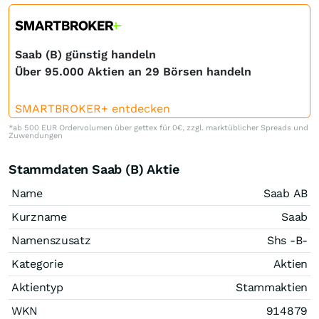
Saab (B) günstig handeln
Über 95.000 Aktien an 29 Börsen handeln
SMARTBROKER+ entdecken
*ab 500 EUR Ordervolumen über gettex für 0€, zzgl. marktüblicher Spreads und
Zuwendungen
Stammdaten Saab (B) Aktie
Name
Saab AB
Kurzname
Saab
Namenszusatz
Shs -B-
Kategorie
Aktien
Aktientyp
Stammaktien
WKN
914879