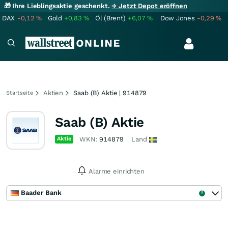
🎁 Ihre Lieblingsaktie geschenkt.
→ Jetzt Depot eröffnen
DAX
-0,12
%
Gold
+0,83
%
Öl (Brent)
+6,07
%
Dow Jones
-0,29
%
Aktien
Saab (B) Aktie | 914879
Startseite
Saab (B) Aktie
Aktie
WKN:
914879
Land
Alarme einrichten
Baader Bank