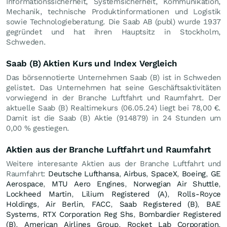
Informationssicherheit, Systemsicherheit, Kommunikation,
Mechanik, technische Produktinformationen und Logistik
sowie Technologieberatung. Die Saab AB (publ) wurde 1937
gegründet und hat ihren Hauptsitz in Stockholm,
Schweden.
Saab (B) Aktien Kurs und Index Vergleich
Das börsennotierte Unternehmen Saab (B) ist in Schweden
gelistet. Das Unternehmen hat seine Geschäftsaktivitäten
vorwiegend in der Branche Luftfahrt und Raumfahrt. Der
aktuelle Saab (B) Realtimekurs (
06.05.24
) liegt bei 78,00
€
.
Damit ist die Saab (B) Aktie (914879) in 24 Stunden um
0,00
%
gestiegen.
Aktien aus der Branche Luftfahrt und Raumfahrt
Weitere interesante Aktien aus der Branche Luftfahrt und
Raumfahrt:
Deutsche Lufthansa
,
Airbus
,
SpaceX
,
Boeing
,
GE
Aerospace
,
MTU Aero Engines
,
Norwegian Air Shuttle
,
Lockheed Martin
,
Lilium Registered (A)
,
Rolls-Royce
Holdings
,
Air Berlin
,
FACC
,
Saab Registered (B)
,
BAE
Systems
,
RTX Corporation Reg Shs
,
Bombardier Registered
(B)
,
American Airlines Group
,
Rocket Lab Corporation
,