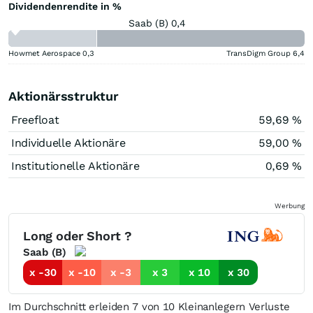
Dividendenrendite in %
Saab (B) 0,4
Howmet Aerospace
0,3
TransDigm Group
6,4
Aktionärsstruktur
Freefloat
59,69 %
Individuelle Aktionäre
59,00 %
Institutionelle Aktionäre
0,69 %
Werbung
Long oder Short ?
Saab (B)
x -30
x -10
x -3
x 3
x 10
x 30
Im Durchschnitt erleiden 7 von 10 Kleinanlegern Verluste