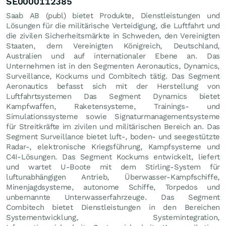
SE0000112385
Saab AB (publ) bietet Produkte, Dienstleistungen und
Lösungen für die militärische Verteidigung, die Luftfahrt und
die zivilen Sicherheitsmärkte in Schweden, den Vereinigten
Staaten, dem Vereinigten Königreich, Deutschland,
Australien und auf internationaler Ebene an. Das
Unternehmen ist in den Segmenten Aeronautics, Dynamics,
Surveillance, Kockums und Combitech tätig. Das Segment
Aeronautics befasst sich mit der Herstellung von
Luftfahrtsystemen Das Segment Dynamics bietet
Kampfwaffen, Raketensysteme, Trainings- und
Simulationssysteme sowie Signaturmanagementsysteme
für Streitkräfte im zivilen und militärischen Bereich an. Das
Segment Surveillance bietet luft-, boden- und seegestützte
Radar-, elektronische Kriegsführung, Kampfsysteme und
C4I-Lösungen. Das Segment Kockums entwickelt, liefert
und wartet U-Boote mit dem Stirling-System für
luftunabhängigen Antrieb, Überwasser-Kampfschiffe,
Minenjagdsysteme, autonome Schiffe, Torpedos und
unbemannte Unterwasserfahrzeuge. Das Segment
Combitech bietet Dienstleistungen in den Bereichen
Systementwicklung, Systemintegration,