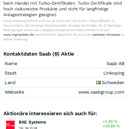
beim Handel mit Turbo-Zertifikaten. Turbo-Zertifikate sind
hoch risikoreiche Produkte und nicht für langfristige
Anlagestrategien geeignet.
Diese Werbung richtet sich nur an Personen mit Wohn-/Geschäftssitz in
Deutschland. Der jeweilige Basisprospekt, etwaige Nachträge, die Endgültigen
Bedingungen sowie das maßgebliche Basisinformationsblatt sind auf
www.ingmarkets.de
veröffentlicht. Beachten Sie auch die
weiteren Hinweise
zu
dieser Werbung.
Kontaktdaten Saab (B) Aktie
Name
Saab AB
Stadt
Linkoping
Land
Schweden
Webseite
www.saabgroup.com
Aktionäre interessieren sich auch für:
+1,93
%
BAE Systems
+26,69
%
26,34 EUR