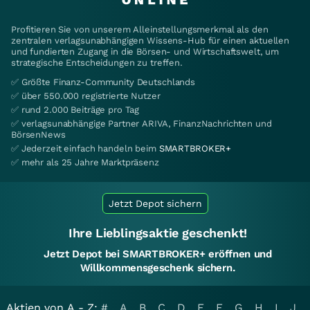
Profitieren Sie von unserem Alleinstellungsmerkmal als den
zentralen verlagsunabhängigen Wissens-Hub für einen aktuellen
und fundierten Zugang in die Börsen- und Wirtschaftswelt, um
strategische Entscheidungen zu treffen.
✅ Größte Finanz-Community Deutschlands
✅ über 550.000 registrierte Nutzer
✅ rund 2.000 Beiträge pro Tag
✅ verlagsunabhängige Partner ARIVA, FinanzNachrichten und
BörsenNews
✅ Jederzeit einfach handeln beim
SMARTBROKER+
✅ mehr als 25 Jahre Marktpräsenz
Jetzt Depot sichern
Ihre Lieblingsaktie geschenkt!
Jetzt Depot bei SMARTBROKER+ eröffnen und
Willkommensgeschenk sichern.
Aktien von A - Z:
#
A
B
C
D
E
F
G
H
I
J