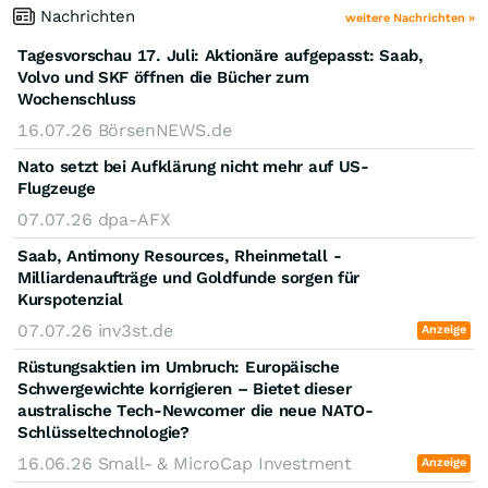
Nachrichten
weitere Nachrichten »
Tagesvorschau 17. Juli: Aktionäre aufgepasst: Saab,
Volvo und SKF öffnen die Bücher zum
Wochenschluss
16.07.26
BörsenNEWS.de
Nato setzt bei Aufklärung nicht mehr auf US-
Flugzeuge
07.07.26
dpa-AFX
Saab, Antimony Resources, Rheinmetall -
Milliardenaufträge und Goldfunde sorgen für
Kurspotenzial
07.07.26
inv3st.de
Anzeige
Rüstungsaktien im Umbruch: Europäische
Schwergewichte korrigieren – Bietet dieser
australische Tech-Newcomer die neue NATO-
Schlüsseltechnologie?
16.06.26
Small- & MicroCap Investment
Anzeige