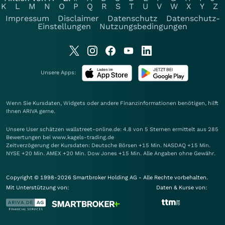
K
L
M
N
O
P
Q
R
S
T
U
V
W
X
Y
Z
Impressum
Disclaimer
Datenschutz
Datenschutz-
Einstellungen
Nutzungsbedingungen
Unsere Apps:
Wenn Sie Kursdaten, Widgets oder andere Finanzinformationen benötigen, hilft
Ihnen
ARIVA
gerne.
Unsere User schätzen wallstreet-online.de: 4.8 von 5 Sternen ermittelt aus 285
Bewertungen bei www.kagels-trading.de
Zeitverzögerung der Kursdaten: Deutsche Börsen +15 Min. NASDAQ +15 Min.
NYSE +20 Min. AMEX +20 Min. Dow Jones +15 Min. Alle Angaben ohne Gewähr.
Copyright © 1998-2026 Smartbroker Holding AG - Alle Rechte vorbehalten.
Mit Unterstützung von:
Daten & Kurse von: