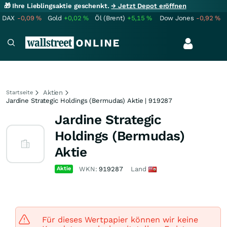
🎁 Ihre Lieblingsaktie geschenkt.
→ Jetzt Depot eröffnen
DAX
-0,09
%
Gold
+0,02
%
Öl (Brent)
+5,15
%
Dow Jones
-0,92
%
Aktien
Startseite
Jardine Strategic Holdings (Bermudas) Aktie | 919287
Jardine Strategic
Holdings (Bermudas)
Aktie
Aktie
WKN:
919287
Land
Für dieses Wertpapier können wir keine