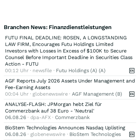
Branchen News: Finanzdienstleistungen
FUTU FINAL DEADLINE: ROSEN, A LONGSTANDING
LAW FIRM, Encourages Futu Holdings Limited
Investors with Losses in Excess of $100K to Secure
Counsel Before Important Deadline in Securities Class
Action - FUTU
00:12 Uhr · newsfile ·
Futu Holdings (A) (A)
AGF Reports July 2026 Assets Under Management and
Fee-Earning Assets
00:04 Uhr · globenewswire ·
AGF Management (B)
ANALYSE-FLASH: JPMorgan hebt Ziel für
Commerzbank auf 38 Euro - 'Neutral'
06.08.26
· dpa-AFX ·
Commerzbank
BioStem Technologies Announces Nasdaq Uplisting
06.08.26
· globenewswire ·
BioStem Technologies