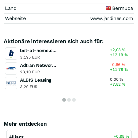
Land
Bermuda
Webseite
www.jardines.com
Aktionäre interessieren sich auch für:
+2,08
%
bet-at-home.com
+12,19
%
3,195 EUR
-0,86
%
Adtran Networks
+11,78
%
23,10 EUR
0,00
%
ALBIS Leasing
+7,82
%
3,29 EUR
Mehr entdecken
+0,95
%
Allianz