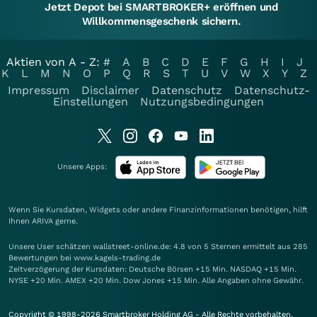
Jetzt Depot bei SMARTBROKER+ eröffnen und
Willkommensgeschenk sichern.
Aktien von A - Z:
#
A
B
C
D
E
F
G
H
I
J
K
L
M
N
O
P
Q
R
S
T
U
V
W
X
Y
Z
Impressum
Disclaimer
Datenschutz
Datenschutz-
Einstellungen
Nutzungsbedingungen
Unsere Apps:
Wenn Sie Kursdaten, Widgets oder andere Finanzinformationen benötigen, hilft
Ihnen
ARIVA
gerne.
Unsere User schätzen wallstreet-online.de: 4.8 von 5 Sternen ermittelt aus 285
Bewertungen bei www.kagels-trading.de
Zeitverzögerung der Kursdaten: Deutsche Börsen +15 Min. NASDAQ +15 Min.
NYSE +20 Min. AMEX +20 Min. Dow Jones +15 Min. Alle Angaben ohne Gewähr.
Copyright © 1998-2026 Smartbroker Holding AG - Alle Rechte vorbehalten.