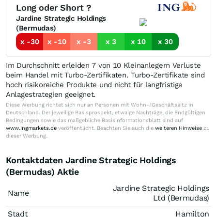
Long oder Short ?
Jardine Strategic Holdings
(Bermudas)
x -30
x -10
x -3
x 3
x 10
x 30
Im Durchschnitt erleiden 7 von 10 Kleinanlegern Verluste
beim Handel mit Turbo-Zertifikaten. Turbo-Zertifikate sind
hoch risikoreiche Produkte und nicht für langfristige
Anlagestrategien geeignet.
Diese Werbung richtet sich nur an Personen mit Wohn-/Geschäftssitz in
Deutschland. Der jeweilige Basisprospekt, etwaige Nachträge, die Endgültigen
Bedingungen sowie das maßgebliche Basisinformationsblatt sind auf
www.ingmarkets.de
veröffentlicht. Beachten Sie auch die
weiteren Hinweise
zu
dieser Werbung.
Kontaktdaten Jardine Strategic Holdings
(Bermudas) Aktie
Jardine Strategic Holdings
Name
Ltd (Bermudas)
Stadt
Hamilton