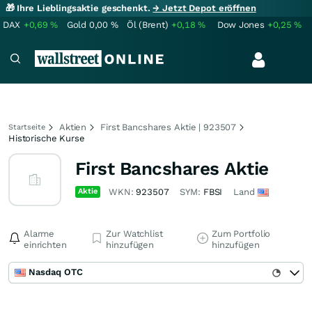
🎁 Ihre Lieblingsaktie geschenkt.
→ Jetzt Depot eröffnen
DAX
+0,69
%
Gold
0,00
%
Öl (Brent)
+0,18
%
Dow Jones
+0,25
%
Aktien
First Bancshares Aktie | 923507
Startseite
Historische Kurse
First Bancshares Aktie
Aktie
WKN:
923507
SYM:
FBSI
Land
Alarme
Zur Watchlist
Zum Portfolio
einrichten
hinzufügen
hinzufügen
Nasdaq OTC