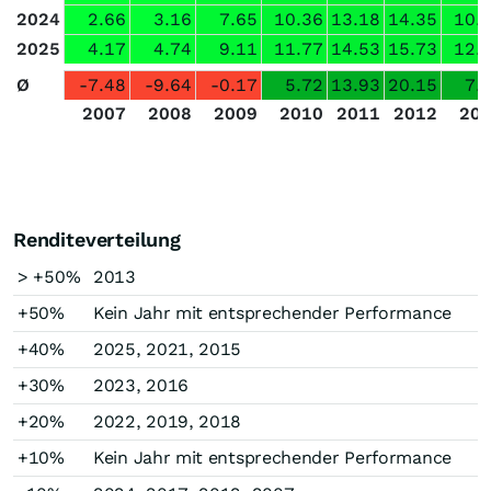
2024
2.66
3.16
7.65
10.36
13.18
14.35
10.
2025
4.17
4.74
9.11
11.77
14.53
15.73
12.
Ø
-7.48
-9.64
-0.17
5.72
13.93
20.15
7.
2007
2008
2009
2010
2011
2012
20
Renditeverteilung
> +50%
2013
+50%
Kein Jahr mit entsprechender Performance
+40%
2025, 2021, 2015
+30%
2023, 2016
+20%
2022, 2019, 2018
+10%
Kein Jahr mit entsprechender Performance