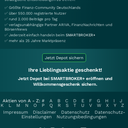
✅ Größte Finanz-Community Deutschlands
✅ über 550.000 registrierte Nutzer
✅ rund 2.000 Beiträge pro Tag
✅ verlagsunabhängige Partner ARIVA, FinanzNachrichten und
BörsenNews
✅ Jederzeit einfach handeln beim
SMARTBROKER+
✅ mehr als 25 Jahre Marktpräsenz
Jetzt Depot sichern
Ihre Lieblingsaktie geschenkt!
Jetzt Depot bei SMARTBROKER+ eröffnen und
Willkommensgeschenk sichern.
Aktien von A - Z:
#
A
B
C
D
E
F
G
H
I
J
K
L
M
N
O
P
Q
R
S
T
U
V
W
X
Y
Z
Impressum
Disclaimer
Datenschutz
Datenschutz-
Einstellungen
Nutzungsbedingungen