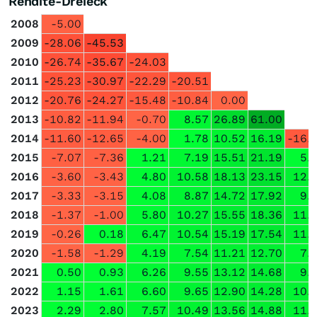
Rendite-Dreieck
2008
-5.00
2009
-28.06
-45.53
2010
-26.74
-35.67
-24.03
2011
-25.23
-30.97
-22.29
-20.51
2012
-20.76
-24.27
-15.48
-10.84
0.00
2013
-10.82
-11.94
-0.70
8.57
26.89
61.00
2014
-11.60
-12.65
-4.00
1.78
10.52
16.19
-16.
2015
-7.07
-7.36
1.21
7.19
15.51
21.19
5.
2016
-3.60
-3.43
4.80
10.58
18.13
23.15
12.
2017
-3.33
-3.15
4.08
8.87
14.72
17.92
9.
2018
-1.37
-1.00
5.80
10.27
15.55
18.36
11.
2019
-0.26
0.18
6.47
10.54
15.19
17.54
11.
2020
-1.58
-1.29
4.19
7.54
11.21
12.70
7.
2021
0.50
0.93
6.26
9.55
13.12
14.68
9.
2022
1.15
1.61
6.60
9.65
12.90
14.28
10.
2023
2.29
2.80
7.57
10.49
13.56
14.88
11.