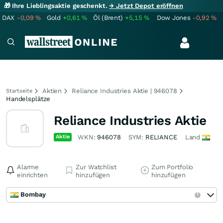
🎁 Ihre Lieblingsaktie geschenkt.
→ Jetzt Depot eröffnen
DAX
-0,09
%
Gold
+0,61
%
Öl (Brent)
+5,15
%
Dow Jones
-0,92
%
Aktien
Reliance Industries Aktie | 946078
Startseite
Handelsplätze
Reliance Industries Aktie
Aktie
WKN:
946078
SYM:
RELIANCE
Land
Alarme
Zur Watchlist
Zum Portfolio
einrichten
hinzufügen
hinzufügen
Bombay