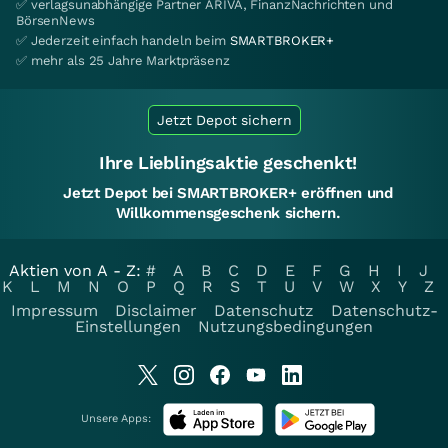
✅ verlagsunabhängige Partner ARIVA, FinanzNachrichten und
BörsenNews
✅ Jederzeit einfach handeln beim
SMARTBROKER+
✅ mehr als 25 Jahre Marktpräsenz
Jetzt Depot sichern
Ihre Lieblingsaktie geschenkt!
Jetzt Depot bei SMARTBROKER+ eröffnen und
Willkommensgeschenk sichern.
Aktien von A - Z:
#
A
B
C
D
E
F
G
H
I
J
K
L
M
N
O
P
Q
R
S
T
U
V
W
X
Y
Z
Impressum
Disclaimer
Datenschutz
Datenschutz-
Einstellungen
Nutzungsbedingungen
Unsere Apps: