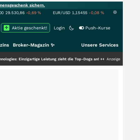
mensgeschenk sichern.
00
29.530,86
-0,69
%
EUR/USD
1,15455
-0,08
%
Aktie geschenkt!
Login
Push-Kurse
zins
Broker-Magazin ✨
Unsere Services
nzigartige Leistung zieht die Top-Dogs an!
+++
Anzeige