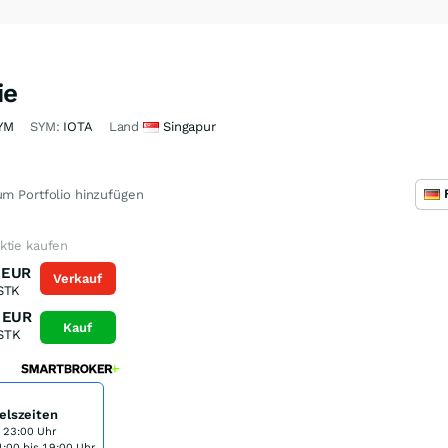
ie
YM
SYM:
IOTA
Land
Singapur
m Portfolio hinzufügen
ktie kaufen
EUR
Verkauf
STK
EUR
Kauf
STK
elszeiten
s 23:00 Uhr
:00 bis 19:00 Uhr