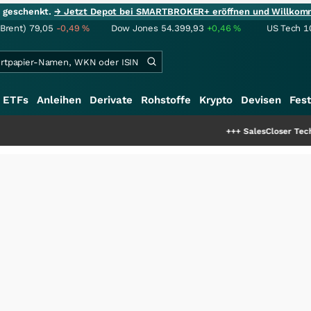
ie geschenkt.
→ Jetzt Depot bei SMARTBROKER+ eröffnen und Willkom
(Brent)
79,05
-0,49
%
Dow Jones
54.399,93
+0,46
%
US Tech 1
ETFs
Anleihen
Derivate
Rohstoffe
Krypto
Devisen
Fest
+++
SalesCloser Technologies: Ei