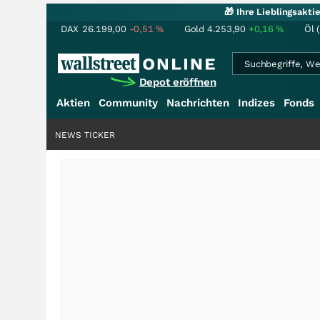
🎁 Ihre Lieblingsakt
DAX
26.199,00
-0,51
%
Gold
4.253,90
+0,16
%
Öl 
Depot eröffnen
Aktien
Community
Nachrichten
Indizes
Fonds
NEWS TICKER