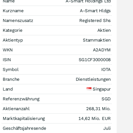
Name
A-Smart Holdings Ltd
Kurzname
A-Smart Hldgs
Namenszusatz
Registered Shs
Kategorie
Aktien
Aktientyp
Stammaktien
WKN
A2ADYM
ISIN
SG1CF3000008
Symbol
IOTA
Branche
Dienstleistungen
Land
Singapur
Referenzwährung
SGD
Aktienanzahl
268,31 Mio.
Marktkapitalisierung
14,62 Mio.
EUR
Geschäftsjahresende
Juli