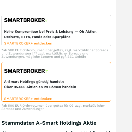
Keine Kompromisse bei Preis & Leistung — Ob Aktien,
Derivate, ETFs, Fonds oder Sparpläne
SMARTBROKER+ entdecken
*ab 500 EUR Ordervolumen über gettex, zzgl. marktüblicher Spreads
und Zuwendungen | ** zzgl. marktüblicher Spreads und
Zuwendungen, mögliche Steuern und ggf. SEC Gebühr
A-Smart Holdings günstig handeln
Über 95.000 Aktien an 29 Börsen handeln
SMARTBROKER+ entdecken
*ab 500 EUR Ordervolumen über gettex für 0€, zzgl. marktüblicher
Spreads und Zuwendungen
Stammdaten A-Smart Holdings Aktie