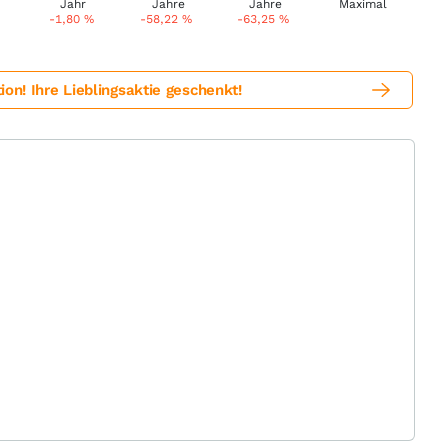
-1,80
%
-58,22
%
-63,25
%
! Ihre Lieblingsaktie geschenkt!