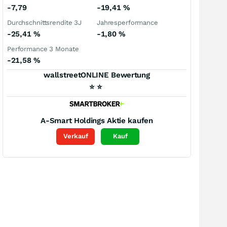
-7,79
-19,41
%
Durchschnittsrendite 3J
Jahresperformance
-25,41
%
-1,80
%
Performance 3 Monate
-21,58
%
wallstreetONLINE Bewertung
⭐
⭐
A-Smart Holdings
Aktie kaufen
Verkauf
Kauf