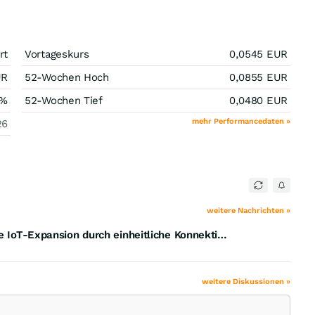
rt
Vortageskurs
0,0545
EUR
UR
52-Wochen Hoch
0,0855
EUR
%
52-Wochen Tief
0,0480
EUR
mehr Performancedaten »
26
weitere Nachrichten »
Aeris und Verizon Business vereinfachen die globale IoT-Expansion durch einheitliche Konnektivität und Orchestrierung
weitere Diskussionen »