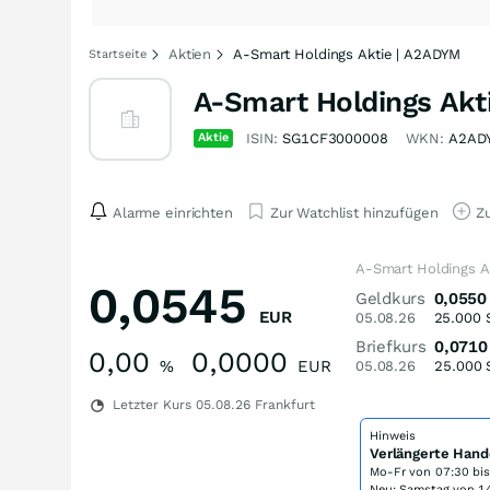
Aktien
A-Smart Holdings Aktie | A2ADYM
Startseite
A-Smart Holdings Akt
Aktie
ISIN:
SG1CF3000008
WKN:
A2AD
Alarme einrichten
Zur Watchlist hinzufügen
Zu
A-Smart Holdings A
0,0545
Geldkurs
0,0550
EUR
05.08.26
25.000
Briefkurs
0,0710
0,00
0,0000
%
EUR
05.08.26
25.000
Letzter Kurs
05.08.26
Frankfurt
Hinweis
Verlängerte Hand
Mo-Fr von
07:30 bi
Neu: Samstag von 14