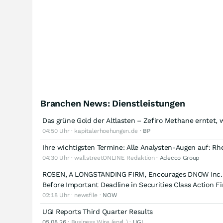
Branchen News: Dienstleistungen
Das grüne Gold der Altlasten – Zefiro Methane erntet, 
04:50 Uhr · kapitalerhoehungen.de ·
BP
Ihre wichtigsten Termine: Alle Analysten-Augen auf: Rh
04:30 Uhr · wallstreetONLINE Redaktion ·
Adecco Group
ROSEN, A LONGSTANDING FIRM, Encourages DNOW Inc. In
Before Important Deadline in Securities Class Action F
02:18 Uhr · newsfile ·
NOW
UGI Reports Third Quarter Results
05.08.26
· Business Wire (engl.) ·
UGI