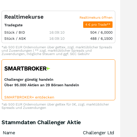
Realtimekurse
Realtimekurs öffnen
4 € pro Trade**
Tradegate
Stück /
BID
16:09:10
504
/
6,0000
Stück /
ASK
16:09:10
488
/
6,1500
*ab 500 EUR Ordervolumen über gettex, zzgl. marktüblicher Spreads
und Zuwendungen | ** zzgl. marktüblicher Spreads und
Zuwendungen, mögliche Steuern und ggf. SEC Gebühr
Challenger günstig handeln
Über 95.000 Aktien an 29 Börsen handeln
SMARTBROKER+ entdecken
*ab 500 EUR Ordervolumen über gettex für 0€, zzgl. marktüblicher
Spreads und Zuwendungen
Stammdaten Challenger Aktie
Name
Challenger Ltd