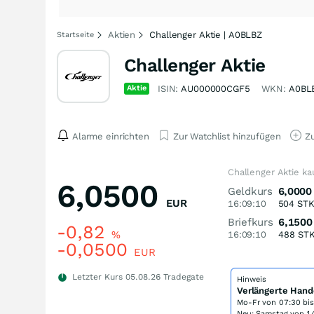
Aktien
Challenger Aktie | A0BLBZ
Startseite
Challenger Aktie
Aktie
ISIN:
AU000000CGF5
WKN:
A0BL
Alarme einrichten
Zur Watchlist hinzufügen
Zu
Challenger Aktie ka
6,0500
Geldkurs
6,0000
EUR
16:09:10
504
ST
Briefkurs
6,1500
-0,82
%
16:09:10
488
ST
-0,0500
EUR
Letzter Kurs
05.08.26
Tradegate
Hinweis
Verlängerte Hand
Mo-Fr von
07:30 bi
Neu: Samstag von 14