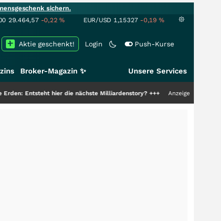
mensgeschenk sichern.
00
29.464,57
-0,22
%
EUR/USD
1,15327
-0,19
%
Aktie geschenkt!
Login
Push-Kurse
zins
Broker-Magazin ✨
Unsere Services
teht hier die nächste Milliardenstory?
+++
Anzeige