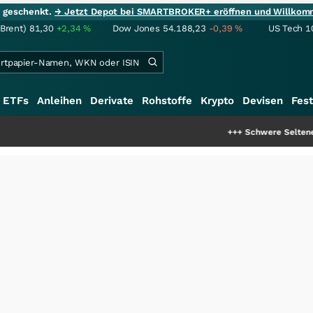
ie geschenkt.
→ Jetzt Depot bei SMARTBROKER+ eröffnen und Willkom
(Brent)
81,30
+2,34
%
Dow Jones
54.188,23
-0,39
%
US Tech 1
ETFs
Anleihen
Derivate
Rohstoffe
Krypto
Devisen
Fest
+++
Schwere Seltene Erden: Ents