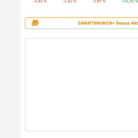
-0,82
%
-1,63
%
-3,97
%
+11,01
🎁
SMARTBROKER+ Bonus Aktion