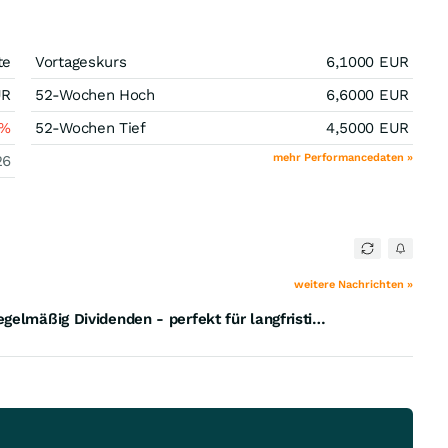
te
Vortageskurs
6,1000
EUR
UR
52-Wochen Hoch
6,6000
EUR
%
52-Wochen Tief
4,5000
EUR
mehr Performancedaten »
26
weitere Nachrichten »
Cashflow für Anleger: Dieses Unternehmen zahlt regelmäßig Dividenden - perfekt für langfristige Einkünfte