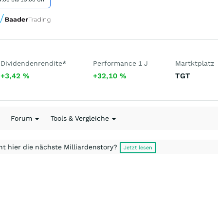
Dividendenrendite
*
Performance 1 J
Martktplatz
+3,42
%
+32,10
%
TGT
Forum
Tools & Vergleiche
t hier die nächste Milliardenstory?
Jetzt lesen