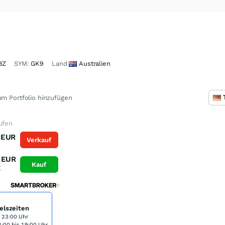
BZ
SYM:
GK9
Land
Australien
m Portfolio hinzufügen
ufen
EUR
Verkauf
K
EUR
Kauf
K
elszeiten
s 23:00 Uhr
:00 bis 19:00 Uhr