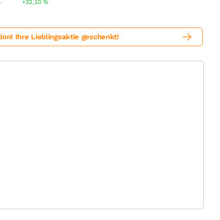
%
+32,10
%
! Ihre Lieblingsaktie geschenkt!