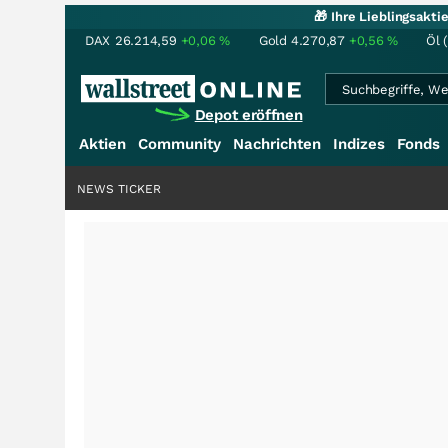
🎁 Ihre Lieblingsakt
DAX
26.214,59
+0,06
%
Gold
4.270,87
+0,56
%
Öl 
Depot eröffnen
Aktien
Community
Nachrichten
Indizes
Fonds
NEWS TICKER