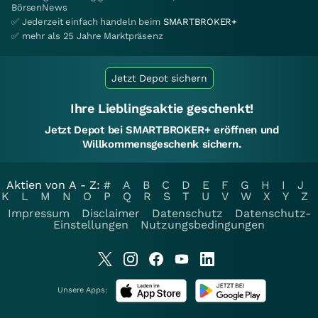
BörsenNews
✅ Jederzeit einfach handeln beim
SMARTBROKER+
✅ mehr als 25 Jahre Marktpräsenz
Jetzt Depot sichern
Ihre Lieblingsaktie geschenkt!
Jetzt Depot bei SMARTBROKER+ eröffnen und
Willkommensgeschenk sichern.
Aktien von A - Z:
#
A
B
C
D
E
F
G
H
I
J
K
L
M
N
O
P
Q
R
S
T
U
V
W
X
Y
Z
Impressum
Disclaimer
Datenschutz
Datenschutz-
Einstellungen
Nutzungsbedingungen
Unsere Apps: