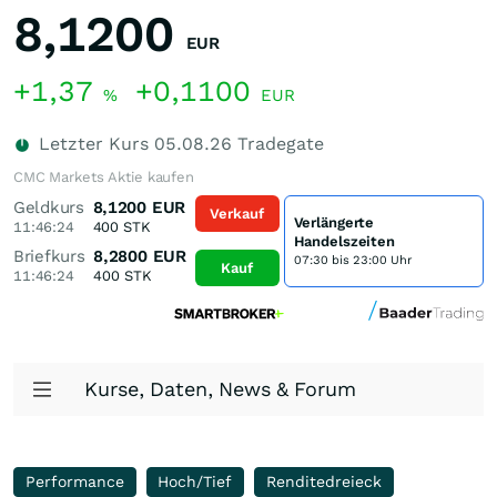
8,1200
EUR
+1,37
+0,1100
%
EUR
Letzter Kurs
05.08.26
Tradegate
CMC Markets Aktie kaufen
Geldkurs
8,1200
EUR
Verkauf
Verlängerte
11:46:24
400
STK
Handelszeiten
Briefkurs
8,2800
EUR
07:30 bis 23:00 Uhr
Kauf
11:46:24
400
STK
Kurse, Daten, News & Forum
Performance
Hoch/Tief
Renditedreieck