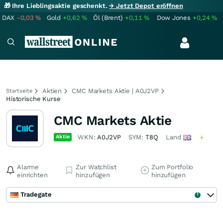
🎁 Ihre Lieblingsaktie geschenkt.
→ Jetzt Depot eröffnen
DAX
-0,03
%
Gold
+0,62
%
Öl (Brent)
+0,11
%
Dow Jones
+0,24
%
Aktien
CMC Markets Aktie | A0J2VP
Startseite
Historische Kurse
CMC Markets Aktie
Aktie
WKN:
A0J2VP
SYM:
T8Q
Land
Alarme
Zur Watchlist
Zum Portfolio
einrichten
hinzufügen
hinzufügen
Tradegate