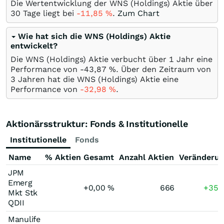
Die Wertentwicklung der WNS (Holdings) Aktie über
30 Tage liegt bei
-11,85
%
.
Zum Chart
Wie hat sich die WNS (Holdings) Aktie
entwickelt?
Die WNS (Holdings) Aktie verbucht über 1 Jahr eine
Performance von -43,87
%
. Über den Zeitraum von
3 Jahren hat die WNS (Holdings) Aktie eine
Performance von
-32,98
%
.
Aktionärsstruktur: Fonds & Institutionelle
Institutionelle
Fonds
Name
% Aktien Gesamt
Anzahl Aktien
Veränderu
JPM
Emerg
+0,00
%
666
+35,
Mkt Stk
QDII
Manulife