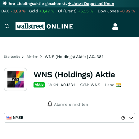
🎁 Ihre Lieblingsaktie geschenkt.
→ Jetzt Depot eröffnen
DAX
-0,09
%
Gold
+0,47
%
Öl (Brent)
+5,15
%
Dow Jones
-0,92
%
Aktien
WNS (Holdings) Aktie | A0J381
Startseite
WNS (Holdings) Aktie
Aktie
WKN:
A0J381
SYM:
WNS
Land
Alarme einrichten
NYSE