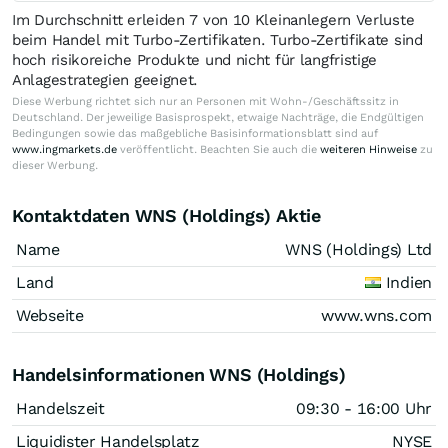
Im Durchschnitt erleiden 7 von 10 Kleinanlegern Verluste
beim Handel mit Turbo-Zertifikaten. Turbo-Zertifikate sind
hoch risikoreiche Produkte und nicht für langfristige
Anlagestrategien geeignet.
Diese Werbung richtet sich nur an Personen mit Wohn-/Geschäftssitz in
Deutschland. Der jeweilige Basisprospekt, etwaige Nachträge, die Endgültigen
Bedingungen sowie das maßgebliche Basisinformationsblatt sind auf
www.ingmarkets.de
veröffentlicht. Beachten Sie auch die
weiteren Hinweise
zu
dieser Werbung.
Kontaktdaten WNS (Holdings) Aktie
Name
WNS (Holdings) Ltd
Land
Indien
Webseite
www.wns.com
Handelsinformationen WNS (Holdings)
Handelszeit
09:30 - 16:00 Uhr
Liquidister Handelsplatz
NYSE