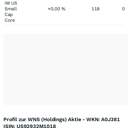
IM US
Small
+0,00
%
118
0,
Cap
Core
Profil zur WNS (Holdings) Aktie - WKN: A0J381
ISIN: US92932M1018