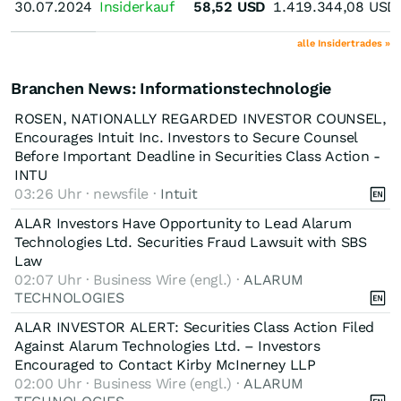
30.07.2024
30.07.2024
Insiderkauf
58,52
USD
1.419.344,08
USD
alle Insidertrades »
Branchen News: Informationstechnologie
ROSEN, NATIONALLY REGARDED INVESTOR COUNSEL,
Encourages Intuit Inc. Investors to Secure Counsel
Before Important Deadline in Securities Class Action -
INTU
03:26 Uhr · newsfile ·
Intuit
ALAR Investors Have Opportunity to Lead Alarum
Technologies Ltd. Securities Fraud Lawsuit with SBS
Law
02:07 Uhr · Business Wire (engl.) ·
ALARUM
TECHNOLOGIES
ALAR INVESTOR ALERT: Securities Class Action Filed
Against Alarum Technologies Ltd. – Investors
Encouraged to Contact Kirby McInerney LLP
02:00 Uhr · Business Wire (engl.) ·
ALARUM