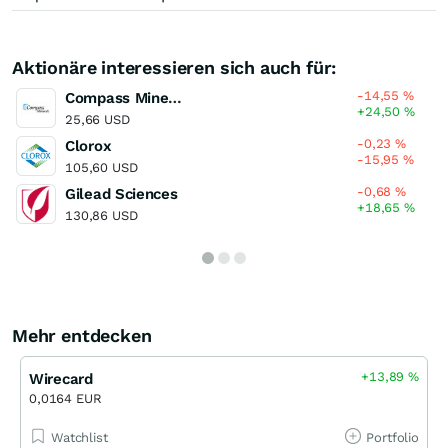
Aktionäre interessieren sich auch für:
-14,55
%
Compass Minerals International
+24,50
%
25,66 USD
-0,23
%
Clorox
-15,95
%
105,60 USD
-0,68
%
Gilead Sciences
+18,65
%
130,86 USD
Mehr entdecken
+13,89
%
Wirecard
0,0164 EUR
Watchlist
Portfolio