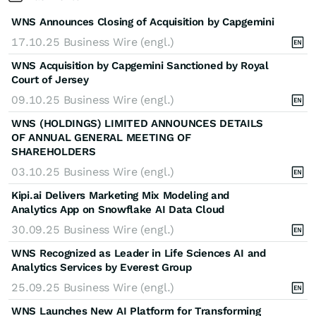
WNS Announces Closing of Acquisition by Capgemini
17.10.25
Business Wire (engl.)
WNS Acquisition by Capgemini Sanctioned by Royal
Court of Jersey
09.10.25
Business Wire (engl.)
WNS (HOLDINGS) LIMITED ANNOUNCES DETAILS
OF ANNUAL GENERAL MEETING OF
SHAREHOLDERS
03.10.25
Business Wire (engl.)
Kipi.ai Delivers Marketing Mix Modeling and
Analytics App on Snowflake AI Data Cloud
30.09.25
Business Wire (engl.)
WNS Recognized as Leader in Life Sciences AI and
Analytics Services by Everest Group
25.09.25
Business Wire (engl.)
WNS Launches New AI Platform for Transforming