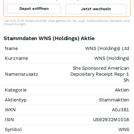
Depot eröffnen
Jetzt wechseln
*ab 500 EUR Ordervolumen über gettex für 0€, zzgl. marktüblicher Spreads und
Zuwendungen
Stammdaten WNS (Holdings) Aktie
Name
WNS (Holdings) Ltd
Kurzname
WNS (Holdings)
Shs Sponsored American
Namenszusatz
Depositary Receipt Repr 1
Sh
Kategorie
Aktien
Aktientyp
Stammaktien
WKN
A0J381
ISIN
US92932M1018
Symbol
WNS