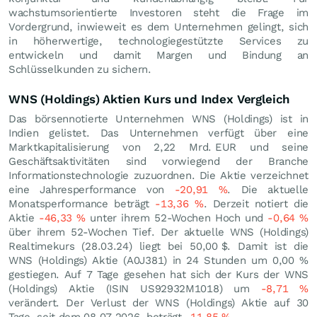
wachstumsorientierte Investoren steht die Frage im
Vordergrund, inwieweit es dem Unternehmen gelingt, sich
in höherwertige, technologiegestützte Services zu
entwickeln und damit Margen und Bindung an
Schlüsselkunden zu sichern.
WNS (Holdings) Aktien Kurs und Index Vergleich
Das börsennotierte Unternehmen WNS (Holdings) ist in
Indien gelistet. Das Unternehmen verfügt über eine
Marktkapitalisierung von 2,22 Mrd.
EUR
und seine
Geschäftsaktivitäten sind vorwiegend der Branche
Informationstechnologie zuzuordnen. Die Aktie verzeichnet
eine Jahresperformance von
-20,91
%
. Die aktuelle
Monatsperformance beträgt
-13,36
%
. Derzeit notiert die
Aktie
-46,33
%
unter ihrem 52-Wochen Hoch und
-0,64
%
über ihrem 52-Wochen Tief. Der aktuelle WNS (Holdings)
Realtimekurs (
28.03.24
) liegt bei 50,00
$
. Damit ist die
WNS (Holdings) Aktie (A0J381) in 24 Stunden um
0,00
%
gestiegen. Auf 7 Tage gesehen hat sich der Kurs der WNS
(Holdings) Aktie (ISIN US92932M1018) um
-8,71
%
verändert. Der Verlust der WNS (Holdings) Aktie auf 30
Tage, seit dem 08.07.2026, beträgt
-11,85
%
.