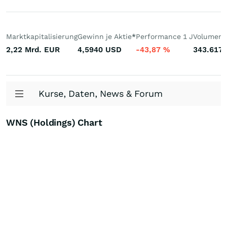
Marktkapitalisierung
Gewinn je Aktie
*
Performance 1 J
Volumen 
2,22 Mrd.
EUR
4,5940
USD
-43,87
%
343.617
Kurse, Daten, News & Forum
WNS (Holdings) Chart