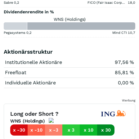
Sabre
0,2
FICO (Fair Isaac Corporation)
18,0
Dividendenrendite in %
WNS (Holdings)
Pegasystems
0,2
Mind CTI
10,7
Aktionärsstruktur
Institutionelle Aktionäre
97,56 %
Freefloat
85,81 %
Individuelle Aktionäre
0,00 %
Werbung
Long oder Short ?
WNS (Holdings)
x -30
x -10
x -3
x 3
x 10
x 30