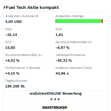
⚡Fuel Tech Aktie kompakt
Analysten-Kursziel Ø
Analysten-Ratings
4,00
USD
KGV
KUV
-22,14
1,81
KCV
Durchschnittsrendite 5J
15,60
-6,97
%
Durchschnittsrendite 3J
Jahresperformance
+4,52
%
-55,33
%
Performance 3 Monate
relatives Volumen (rVol)
+4,15
%
44,96
x
Tagesvolumen
184.200 St.
wallstreetONLINE Bewertung
⭐
⭐
⭐