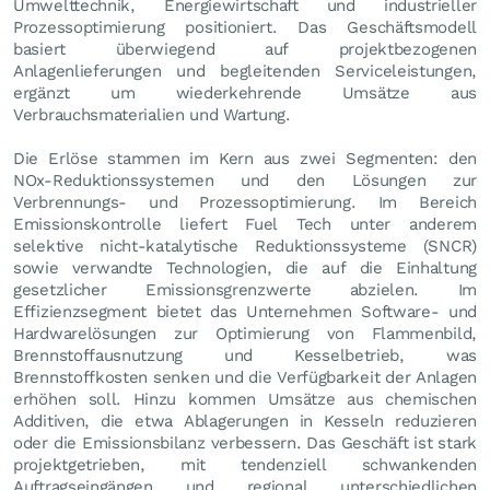
Umwelttechnik, Energiewirtschaft und industrieller
Prozessoptimierung positioniert. Das Geschäftsmodell
basiert überwiegend auf projektbezogenen
Anlagenlieferungen und begleitenden Serviceleistungen,
ergänzt um wiederkehrende Umsätze aus
Verbrauchsmaterialien und Wartung.
Die Erlöse stammen im Kern aus zwei Segmenten: den
NOx-Reduktionssystemen und den Lösungen zur
Verbrennungs- und Prozessoptimierung. Im Bereich
Emissionskontrolle liefert Fuel Tech unter anderem
selektive nicht-katalytische Reduktionssysteme (SNCR)
sowie verwandte Technologien, die auf die Einhaltung
gesetzlicher Emissionsgrenzwerte abzielen. Im
Effizienzsegment bietet das Unternehmen Software- und
Hardwarelösungen zur Optimierung von Flammenbild,
Brennstoffausnutzung und Kesselbetrieb, was
Brennstoffkosten senken und die Verfügbarkeit der Anlagen
erhöhen soll. Hinzu kommen Umsätze aus chemischen
Additiven, die etwa Ablagerungen in Kesseln reduzieren
oder die Emissionsbilanz verbessern. Das Geschäft ist stark
projektgetrieben, mit tendenziell schwankenden
Auftragseingängen und regional unterschiedlichen