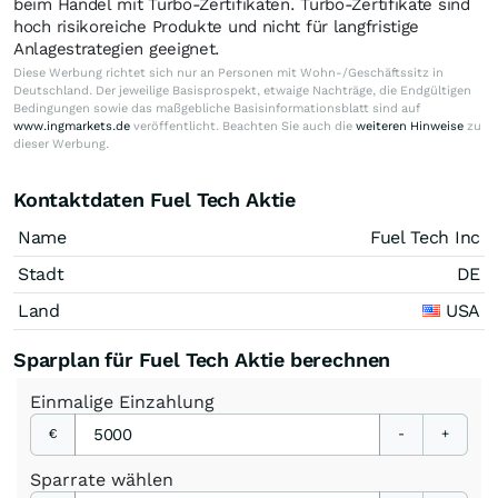
beim Handel mit Turbo-Zertifikaten. Turbo-Zertifikate sind
hoch risikoreiche Produkte und nicht für langfristige
Anlagestrategien geeignet.
Diese Werbung richtet sich nur an Personen mit Wohn-/Geschäftssitz in
Deutschland. Der jeweilige Basisprospekt, etwaige Nachträge, die Endgültigen
Bedingungen sowie das maßgebliche Basisinformationsblatt sind auf
www.ingmarkets.de
veröffentlicht. Beachten Sie auch die
weiteren Hinweise
zu
dieser Werbung.
Kontaktdaten Fuel Tech Aktie
Name
Fuel Tech Inc
Stadt
DE
Land
USA
Sparplan für Fuel Tech Aktie berechnen
Einmalige
Einzahlung
€
-
+
Sparrate
wählen