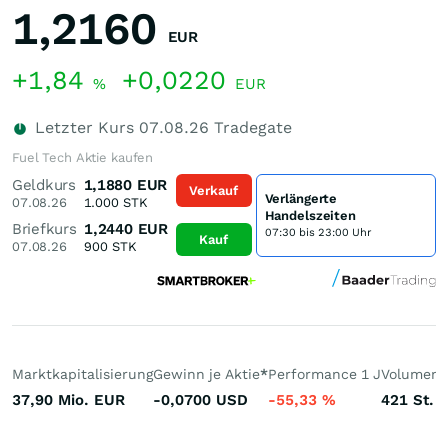
1,2160
EUR
+1,84
+0,0220
%
EUR
Letzter Kurs
07.08.26
Tradegate
Fuel Tech Aktie kaufen
Geldkurs
1,1880
EUR
Verkauf
Verlängerte
07.08.26
1.000
STK
Handelszeiten
Briefkurs
1,2440
EUR
07:30 bis 23:00 Uhr
Kauf
07.08.26
900
STK
Marktkapitalisierung
Gewinn je Aktie
*
Performance 1 J
Volumen 
37,90 Mio.
EUR
-0,0700
USD
-55,33
%
421
St.