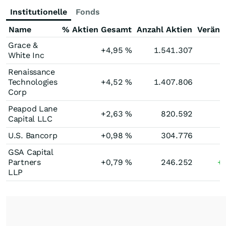
Institutionelle
Fonds
Name
% Aktien Gesamt
Anzahl Aktien
Veränd
Grace &
+4,95
%
1.541.307
White Inc
Renaissance
Technologies
+4,52
%
1.407.806
Corp
Peapod Lane
+2,63
%
820.592
Capital LLC
U.S. Bancorp
+0,98
%
304.776
GSA Capital
Partners
+0,79
%
246.252
+
LLP