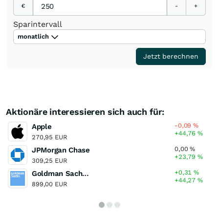
€
-
+
Sparintervall
monatlich
Jetzt berechnen
Aktionäre interessieren sich auch für:
-0,09
%
Apple
+44,76
%
270,95 EUR
0,00
%
JPMorgan Chase
+23,79
%
309,25 EUR
+0,31
%
Goldman Sachs Group
+44,27
%
899,00 EUR