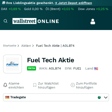
🎁 Ihre Lieblingsaktie geschenkt.
→ Jetzt Depot eröffnen
DAX
+0,69
%
Gold
0,00
%
Öl (Brent)
+0,02
%
Dow Jones
+0,25
%
Aktien
Fuel Tech Aktie | A0LB74
Startseite
Fuel Tech Aktie
Aktie
WKN:
A0LB74
SYM:
FUE1
Land
Alarme
Zur Watchlist
Zum Portfolio
einrichten
hinzufügen
hinzufügen
Tradegate