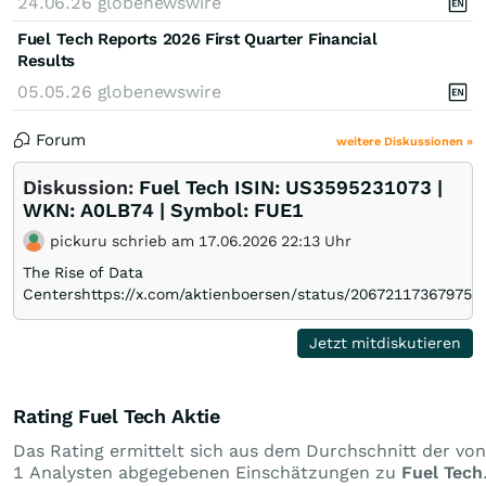
24.06.26
globenewswire
Fuel Tech Reports 2026 First Quarter Financial
Results
05.05.26
globenewswire
Forum
weitere Diskussionen »
Diskussion:
Fuel Tech ISIN: US3595231073 |
WKN: A0LB74 | Symbol: FUE1
pickuru schrieb am 17.06.2026 22:13 Uhr
The Rise of Data
Centershttps://x.com/aktienboersen/status/206721173679755
Jetzt mitdiskutieren
Rating Fuel Tech Aktie
Das Rating ermittelt sich aus dem Durchschnitt der von
1 Analysten abgegebenen Einschätzungen zu
Fuel Tech