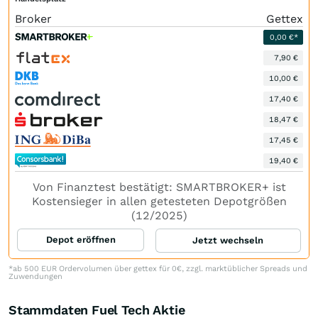
Broker
Gettex
0,00 €*
7,90 €
10,00 €
17,40 €
18,47 €
17,45 €
19,40 €
Von Finanztest bestätigt: SMARTBROKER+ ist
Kostensieger in allen getesteten Depotgrößen
(12/2025)
Depot eröffnen
Jetzt wechseln
*ab 500 EUR Ordervolumen über gettex für 0€, zzgl. marktüblicher Spreads und
Zuwendungen
Stammdaten Fuel Tech Aktie