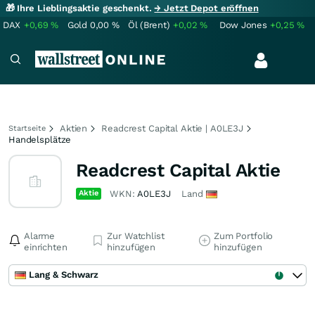
🎁 Ihre Lieblingsaktie geschenkt.
→ Jetzt Depot eröffnen
DAX
+0,69
%
Gold
0,00
%
Öl (Brent)
+0,02
%
Dow Jones
+0,25
%
Aktien
Readcrest Capital Aktie | A0LE3J
Startseite
Handelsplätze
Readcrest Capital Aktie
Aktie
WKN:
A0LE3J
Land
Alarme
Zur Watchlist
Zum Portfolio
einrichten
hinzufügen
hinzufügen
Lang & Schwarz