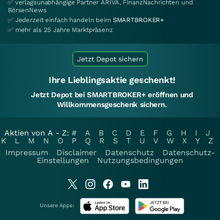
✅ verlagsunabhängige Partner ARIVA, FinanzNachrichten und
BörsenNews
✅ Jederzeit einfach handeln beim
SMARTBROKER+
✅ mehr als 25 Jahre Marktpräsenz
Jetzt Depot sichern
Ihre Lieblingsaktie geschenkt!
Jetzt Depot bei SMARTBROKER+ eröffnen und
Willkommensgeschenk sichern.
Aktien von A - Z:
#
A
B
C
D
E
F
G
H
I
J
K
L
M
N
O
P
Q
R
S
T
U
V
W
X
Y
Z
Impressum
Disclaimer
Datenschutz
Datenschutz-
Einstellungen
Nutzungsbedingungen
Unsere Apps: