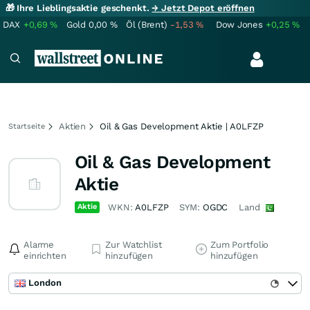
🎁 Ihre Lieblingsaktie geschenkt.
→ Jetzt Depot eröffnen
DAX
+0,69
%
Gold
0,00
%
Öl (Brent)
-1,53
%
Dow Jones
+0,25
%
Aktien
Oil & Gas Development Aktie | A0LFZP
Startseite
Oil & Gas Development
Aktie
Aktie
WKN:
A0LFZP
SYM:
OGDC
Land
Alarme
Zur Watchlist
Zum Portfolio
einrichten
hinzufügen
hinzufügen
London