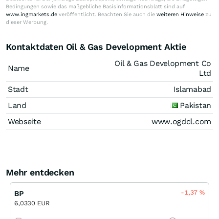
Bedingungen sowie das maßgebliche Basisinformationsblatt sind auf
www.ingmarkets.de
veröffentlicht. Beachten Sie auch die
weiteren Hinweise
zu
dieser Werbung.
Kontaktdaten Oil & Gas Development Aktie
Oil & Gas Development Co
Name
Ltd
Stadt
Islamabad
Land
Pakistan
Webseite
www.ogdcl.com
Mehr entdecken
-1,37
%
BP
6,0330 EUR