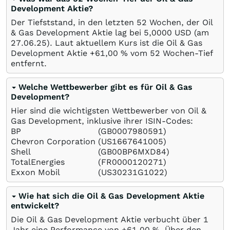
Development Aktie?
Der Tiefststand, in den letzten 52 Wochen, der Oil
& Gas Development Aktie lag bei 5,0000
USD
(am
27.06.25
). Laut aktuellem Kurs ist die Oil & Gas
Development Aktie +61,00
%
vom 52 Wochen-Tief
entfernt.
Welche Wettbewerber gibt es für Oil & Gas
Development?
Hier sind die wichtigsten Wettbewerber von Oil &
Gas Development, inklusive ihrer ISIN-Codes:
BP
(GB0007980591)
Chevron Corporation
(US1667641005)
Shell
(GB00BP6MXD84)
TotalEnergies
(FR0000120271)
Exxon Mobil
(US30231G1022)
Wie hat sich die Oil & Gas Development Aktie
entwickelt?
Die Oil & Gas Development Aktie verbucht über 1
Jahr eine Performance von +61,00
%
. Über den