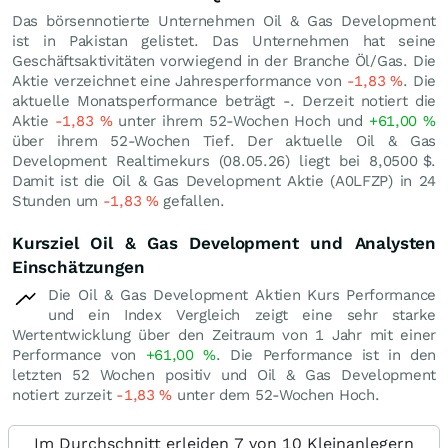
Das börsennotierte Unternehmen Oil & Gas Development
ist in Pakistan gelistet. Das Unternehmen hat seine
Geschäftsaktivitäten vorwiegend in der Branche Öl/Gas. Die
Aktie verzeichnet eine Jahresperformance von
-1,83
%
. Die
aktuelle Monatsperformance beträgt -. Derzeit notiert die
Aktie
-1,83
%
unter ihrem 52-Wochen Hoch und
+61,00
%
über ihrem 52-Wochen Tief. Der aktuelle Oil & Gas
Development Realtimekurs (
08.05.26
) liegt bei 8,0500
$
.
Damit ist die Oil & Gas Development Aktie (A0LFZP) in 24
Stunden um
-1,83
%
gefallen.
Kursziel Oil & Gas Development und Analysten
Einschätzungen
Die Oil & Gas Development Aktien Kurs Performance
und ein Index Vergleich zeigt eine sehr starke
Wertentwicklung über den Zeitraum von 1 Jahr mit einer
Performance von
+61,00
%
. Die Performance ist in den
letzten 52 Wochen positiv und Oil & Gas Development
notiert zurzeit
-1,83
%
unter dem 52-Wochen Hoch.
Im Durchschnitt erleiden 7 von 10 Kleinanlegern