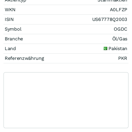
WKN
A0LFZP
ISIN
US67778Q2003
Symbol
OGDC
Branche
Öl/Gas
Land
Pakistan
Referenzwährung
PKR