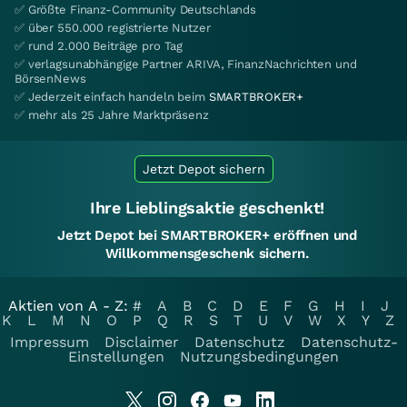
✅ Größte Finanz-Community Deutschlands
✅ über 550.000 registrierte Nutzer
✅ rund 2.000 Beiträge pro Tag
✅ verlagsunabhängige Partner ARIVA, FinanzNachrichten und
BörsenNews
✅ Jederzeit einfach handeln beim
SMARTBROKER+
✅ mehr als 25 Jahre Marktpräsenz
Jetzt Depot sichern
Ihre Lieblingsaktie geschenkt!
Jetzt Depot bei SMARTBROKER+ eröffnen und
Willkommensgeschenk sichern.
Aktien von A - Z:
#
A
B
C
D
E
F
G
H
I
J
K
L
M
N
O
P
Q
R
S
T
U
V
W
X
Y
Z
Impressum
Disclaimer
Datenschutz
Datenschutz-
Einstellungen
Nutzungsbedingungen