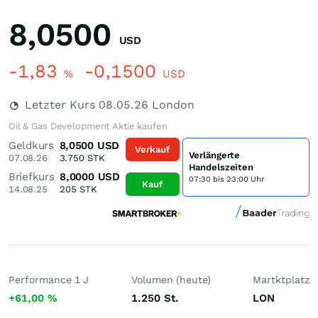
8,0500
USD
-1,83
-0,1500
%
USD
Letzter Kurs
08.05.26
London
Oil & Gas Development Aktie kaufen
Geldkurs
8,0500
USD
Verkauf
Verlängerte
07.08.26
3.750
STK
Handelszeiten
Briefkurs
8,0000
USD
07:30 bis 23:00 Uhr
Kauf
14.08.25
205
STK
Performance 1 J
Volumen (heute)
Martktplatz
+61,00
%
1.250
St.
LON