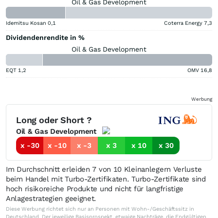
Oil & Gas Development
Idemitsu Kosan
0,1
Coterra Energy
7,3
Dividendenrendite in %
Oil & Gas Development
EQT
1,2
OMV
16,8
Werbung
Long oder Short ?
Oil & Gas Development
x -30
x -10
x -3
x 3
x 10
x 30
Im Durchschnitt erleiden 7 von 10 Kleinanlegern Verluste
beim Handel mit Turbo-Zertifikaten. Turbo-Zertifikate sind
hoch risikoreiche Produkte und nicht für langfristige
Anlagestrategien geeignet.
Diese Werbung richtet sich nur an Personen mit Wohn-/Geschäftssitz in
Deutschland. Der jeweilige Basisprospekt, etwaige Nachträge, die Endgültigen