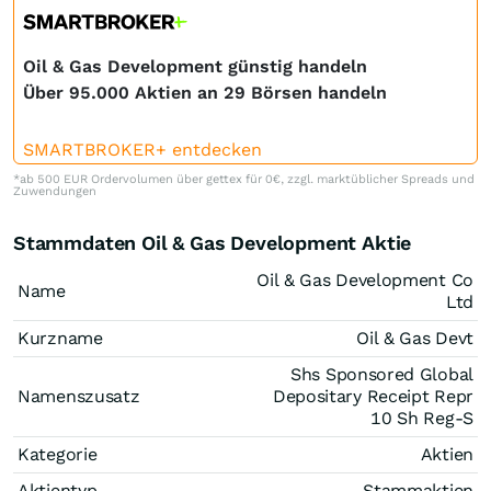
Oil & Gas Development günstig handeln
Über 95.000 Aktien an 29 Börsen handeln
SMARTBROKER+ entdecken
*ab 500 EUR Ordervolumen über gettex für 0€, zzgl. marktüblicher Spreads und
Zuwendungen
Stammdaten Oil & Gas Development Aktie
Oil & Gas Development Co
Name
Ltd
Kurzname
Oil & Gas Devt
Shs Sponsored Global
Namenszusatz
Depositary Receipt Repr
10 Sh Reg-S
Kategorie
Aktien
Aktientyp
Stammaktien