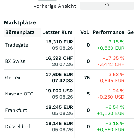
vorherige Ansicht
Marktplätze
Börsenplatz
Letzter Kurs
Vol.
Performance
Ges
18,310
EUR
+3,15
%
Tradegate
0
05.08.26
+0,560
EUR
16,399
CHF
-17,35
%
BX Swiss
0
20.07.26
-3,442
CHF
17,605
EUR
-3,53
%
Gettex
75
07:42:38
-0,645
EUR
19,900
USD
-1,24
%
Nasdaq OTC
5
05.08.26
-0,250
USD
18,245
EUR
+6,54
%
Frankfurt
0
05.08.26
+1,120
EUR
18,145
EUR
+3,18
%
Düsseldorf
0
05.08.26
+0,560
EUR