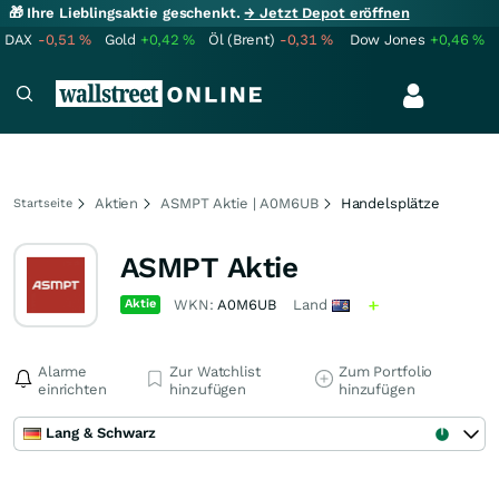
🎁 Ihre Lieblingsaktie geschenkt.
→ Jetzt Depot eröffnen
DAX
-0,51
%
Gold
+0,42
%
Öl (Brent)
-0,31
%
Dow Jones
+0,46
%
Aktien
ASMPT Aktie | A0M6UB
Handelsplätze
Startseite
ASMPT Aktie
Aktie
WKN:
A0M6UB
Land
Alarme
Zur Watchlist
Zum Portfolio
einrichten
hinzufügen
hinzufügen
Lang & Schwarz