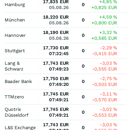
17,835
EUR
+4,85
%
Hamburg
0
05.08.26
+0,825
EUR
18,220
EUR
+4,59
%
München
0
05.08.26
+0,800
EUR
18,190
EUR
+3,32
%
Hannover
0
05.08.26
+0,585
EUR
17,730
EUR
-2,29
%
Stuttgart
0
07:32:45
-0,415
EUR
Lang &
17,743
EUR
-3,03
%
0
Schwarz
07:49:23
-0,555
EUR
17,750
EUR
-2,75
%
Baader Bank
0
07:49:20
-0,503
EUR
17,745
EUR
-3,11
%
TTMzero
0
07:49:21
-0,570
EUR
Quotrix
17,745
EUR
-3,02
%
0
Düsseldorf
07:49:21
-0,553
EUR
17,743
EUR
-3,03
%
L&S Exchange
0