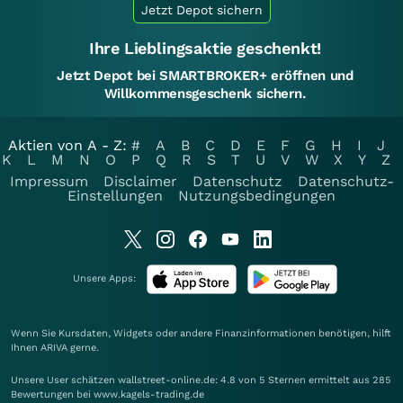
Jetzt Depot sichern
Ihre Lieblingsaktie geschenkt!
Jetzt Depot bei SMARTBROKER+ eröffnen und
Willkommensgeschenk sichern.
Aktien von A - Z:
#
A
B
C
D
E
F
G
H
I
J
K
L
M
N
O
P
Q
R
S
T
U
V
W
X
Y
Z
Impressum
Disclaimer
Datenschutz
Datenschutz-
Einstellungen
Nutzungsbedingungen
Unsere Apps:
Wenn Sie Kursdaten, Widgets oder andere Finanzinformationen benötigen, hilft
Ihnen
ARIVA
gerne.
Unsere User schätzen wallstreet-online.de: 4.8 von 5 Sternen ermittelt aus 285
Bewertungen bei www.kagels-trading.de