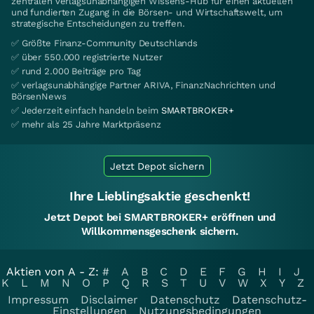
zentralen verlagsunabhängigen Wissens-Hub für einen aktuellen
und fundierten Zugang in die Börsen- und Wirtschaftswelt, um
strategische Entscheidungen zu treffen.
✅ Größte Finanz-Community Deutschlands
✅ über 550.000 registrierte Nutzer
✅ rund 2.000 Beiträge pro Tag
✅ verlagsunabhängige Partner ARIVA, FinanzNachrichten und
BörsenNews
✅ Jederzeit einfach handeln beim
SMARTBROKER+
✅ mehr als 25 Jahre Marktpräsenz
Jetzt Depot sichern
Ihre Lieblingsaktie geschenkt!
Jetzt Depot bei SMARTBROKER+ eröffnen und
Willkommensgeschenk sichern.
Aktien von A - Z:
#
A
B
C
D
E
F
G
H
I
J
K
L
M
N
O
P
Q
R
S
T
U
V
W
X
Y
Z
Impressum
Disclaimer
Datenschutz
Datenschutz-
Einstellungen
Nutzungsbedingungen