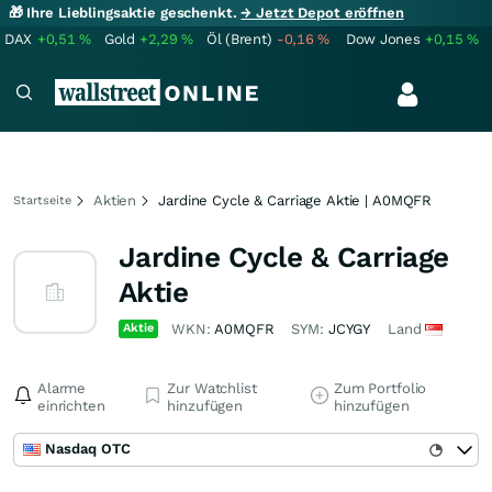
🎁 Ihre Lieblingsaktie geschenkt.
→ Jetzt Depot eröffnen
DAX
+0,51
%
Gold
+2,29
%
Öl (Brent)
-0,16
%
Dow Jones
+0,15
%
Aktien
Jardine Cycle & Carriage Aktie | A0MQFR
Startseite
Jardine Cycle & Carriage
Aktie
Aktie
WKN:
A0MQFR
SYM:
JCYGY
Land
Alarme
Zur Watchlist
Zum Portfolio
einrichten
hinzufügen
hinzufügen
Nasdaq OTC