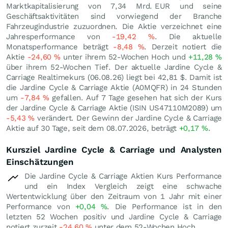
Marktkapitalisierung von 7,34 Mrd.
EUR
und seine
Geschäftsaktivitäten sind vorwiegend der Branche
Fahrzeugindustrie zuzuordnen. Die Aktie verzeichnet eine
Jahresperformance von
-19,42
%
. Die aktuelle
Monatsperformance beträgt
-8,48
%
. Derzeit notiert die
Aktie
-24,60
%
unter ihrem 52-Wochen Hoch und
+11,28
%
über ihrem 52-Wochen Tief. Der aktuelle Jardine Cycle &
Carriage Realtimekurs (
06.08.26
) liegt bei 42,81
$
. Damit ist
die Jardine Cycle & Carriage Aktie (A0MQFR) in 24 Stunden
um
-7,84
%
gefallen. Auf 7 Tage gesehen hat sich der Kurs
der Jardine Cycle & Carriage Aktie (ISIN US47110M2089) um
-5,43
%
verändert. Der Gewinn der Jardine Cycle & Carriage
Aktie auf 30 Tage, seit dem 08.07.2026, beträgt
+0,17
%
.
Kursziel Jardine Cycle & Carriage und Analysten
Einschätzungen
Die Jardine Cycle & Carriage Aktien Kurs Performance
und ein Index Vergleich zeigt eine schwache
Wertentwicklung über den Zeitraum von 1 Jahr mit einer
Performance von
+0,04
%
. Die Performance ist in den
letzten 52 Wochen positiv und Jardine Cycle & Carriage
notiert zurzeit
-24,60
%
unter dem 52-Wochen Hoch.