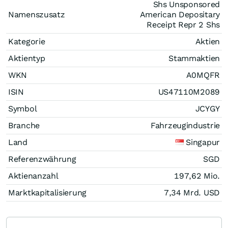
Shs Unsponsored
Namenszusatz
American Depositary
Receipt Repr 2 Shs
Kategorie
Aktien
Aktientyp
Stammaktien
WKN
A0MQFR
ISIN
US47110M2089
Symbol
JCYGY
Branche
Fahrzeugindustrie
Land
Singapur
Referenzwährung
SGD
Aktienanzahl
197,62 Mio.
Marktkapitalisierung
7,34 Mrd.
USD