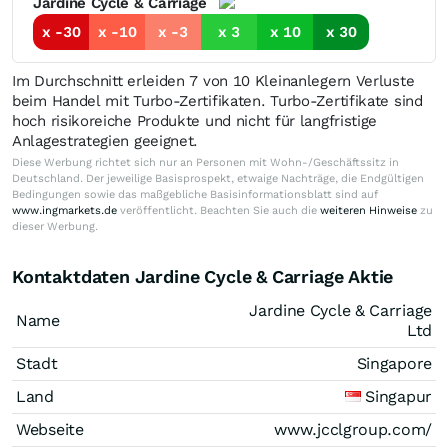
Jardine Cycle & Carriage
x -30
x -10
x -3
x 3
x 10
x 30
Im Durchschnitt erleiden 7 von 10 Kleinanlegern Verluste
beim Handel mit Turbo-Zertifikaten. Turbo-Zertifikate sind
hoch risikoreiche Produkte und nicht für langfristige
Anlagestrategien geeignet.
Diese Werbung richtet sich nur an Personen mit Wohn-/Geschäftssitz in
Deutschland. Der jeweilige Basisprospekt, etwaige Nachträge, die Endgültigen
Bedingungen sowie das maßgebliche Basisinformationsblatt sind auf
www.ingmarkets.de
veröffentlicht. Beachten Sie auch die
weiteren Hinweise
zu
dieser Werbung.
Kontaktdaten Jardine Cycle & Carriage Aktie
Jardine Cycle & Carriage
Name
Ltd
Stadt
Singapore
Land
Singapur
Webseite
www.jcclgroup.com/