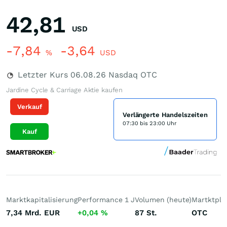
42,81
USD
-7,84
-3,64
%
USD
Letzter Kurs
06.08.26
Nasdaq OTC
Jardine Cycle & Carriage Aktie kaufen
Verkauf
Verlängerte Handelszeiten
07:30 bis 23:00 Uhr
Kauf
Marktkapitalisierung
Performance 1 J
Volumen (heute)
Martktpla
7,34 Mrd.
EUR
+0,04
%
87
St.
OTC