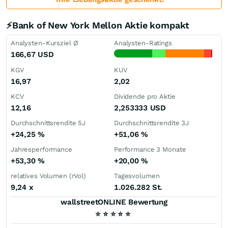
⚡Bank of New York Mellon Aktie kompakt
Analysten-Kursziel Ø
Analysten-Ratings
166,67
USD
KGV
KUV
16,97
2,02
KCV
Dividende pro Aktie
12,16
2,253333
USD
Durchschnittsrendite 5J
Durchschnittsrendite 3J
+24,25
%
+51,06
%
Jahresperformance
Performance 3 Monate
+53,30
%
+20,00
%
relatives Volumen (rVol)
Tagesvolumen
9,24
x
1.026.282 St.
wallstreetONLINE Bewertung
⭐
⭐
⭐
⭐
⭐