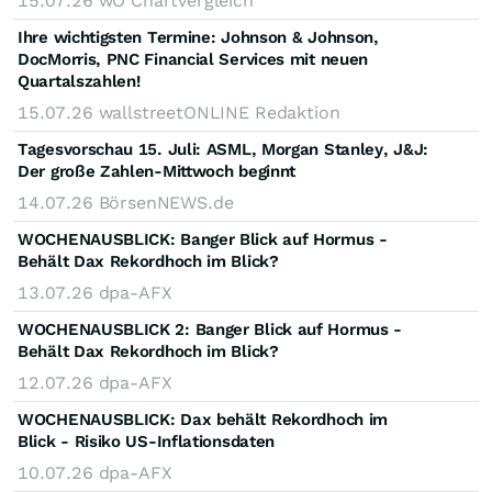
15.07.26
wO Chartvergleich
Ihre wichtigsten Termine: Johnson & Johnson,
DocMorris, PNC Financial Services mit neuen
Quartalszahlen!
15.07.26
wallstreetONLINE Redaktion
Tagesvorschau 15. Juli: ASML, Morgan Stanley, J&J:
Der große Zahlen-Mittwoch beginnt
14.07.26
BörsenNEWS.de
WOCHENAUSBLICK: Banger Blick auf Hormus -
Behält Dax Rekordhoch im Blick?
13.07.26
dpa-AFX
WOCHENAUSBLICK 2: Banger Blick auf Hormus -
Behält Dax Rekordhoch im Blick?
12.07.26
dpa-AFX
WOCHENAUSBLICK: Dax behält Rekordhoch im
Blick - Risiko US-Inflationsdaten
10.07.26
dpa-AFX