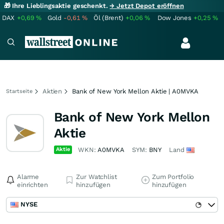
🎁 Ihre Lieblingsaktie geschenkt.
→ Jetzt Depot eröffnen
DAX
+0,69
%
Gold
-0,61
%
Öl (Brent)
+0,06
%
Dow Jones
+0,25
%
Aktien
Bank of New York Mellon Aktie | A0MVKA
Startseite
Bank of New York Mellon
Aktie
Aktie
WKN:
A0MVKA
SYM:
BNY
Land
Alarme
Zur Watchlist
Zum Portfolio
einrichten
hinzufügen
hinzufügen
NYSE