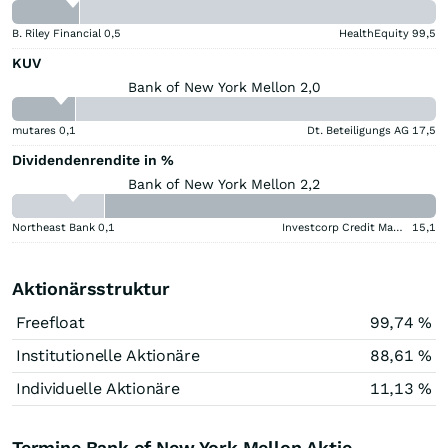
B. Riley Financial
0,5
HealthEquity
99,5
KUV
Bank of New York Mellon 2,0
mutares
0,1
Dt. Beteiligungs AG
17,5
Dividendenrendite in %
Bank of New York Mellon 2,2
Northeast Bank
0,1
Investcorp Credit Management BDC
15,1
Aktionärsstruktur
Freefloat
99,74 %
Institutionelle Aktionäre
88,61 %
Individuelle Aktionäre
11,13 %
Termine Bank of New York Mellon Aktie