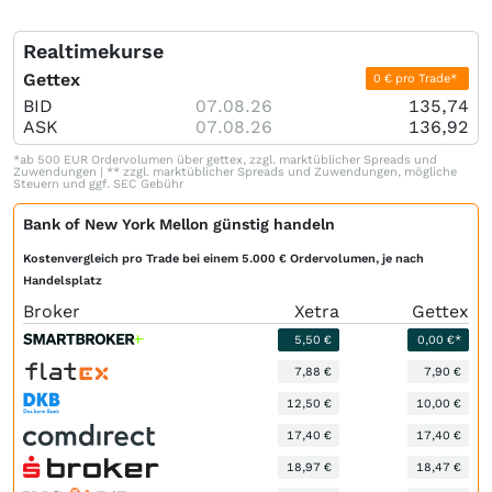
Realtimekurse
Gettex
0 € pro Trade*
BID
07.08.26
135,74
ASK
07.08.26
136,92
*ab 500 EUR Ordervolumen über gettex, zzgl. marktüblicher Spreads und
Zuwendungen | ** zzgl. marktüblicher Spreads und Zuwendungen, mögliche
Steuern und ggf. SEC Gebühr
Bank of New York Mellon günstig handeln
Kostenvergleich pro Trade bei einem 5.000 € Ordervolumen, je nach
Handelsplatz
Broker
Xetra
Gettex
5,50 €
0,00 €*
7,88 €
7,90 €
12,50 €
10,00 €
17,40 €
17,40 €
18,97 €
18,47 €