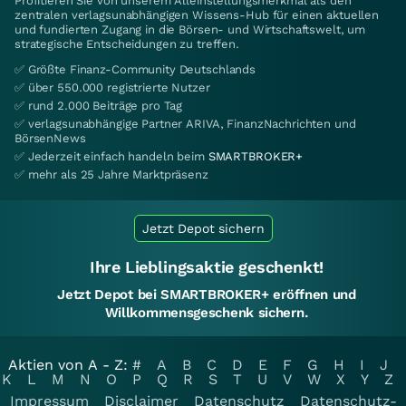
Profitieren Sie von unserem Alleinstellungsmerkmal als den
zentralen verlagsunabhängigen Wissens-Hub für einen aktuellen
und fundierten Zugang in die Börsen- und Wirtschaftswelt, um
strategische Entscheidungen zu treffen.
✅ Größte Finanz-Community Deutschlands
✅ über 550.000 registrierte Nutzer
✅ rund 2.000 Beiträge pro Tag
✅ verlagsunabhängige Partner ARIVA, FinanzNachrichten und
BörsenNews
✅ Jederzeit einfach handeln beim
SMARTBROKER+
✅ mehr als 25 Jahre Marktpräsenz
Jetzt Depot sichern
Ihre Lieblingsaktie geschenkt!
Jetzt Depot bei SMARTBROKER+ eröffnen und
Willkommensgeschenk sichern.
Aktien von A - Z:
#
A
B
C
D
E
F
G
H
I
J
K
L
M
N
O
P
Q
R
S
T
U
V
W
X
Y
Z
Impressum
Disclaimer
Datenschutz
Datenschutz-