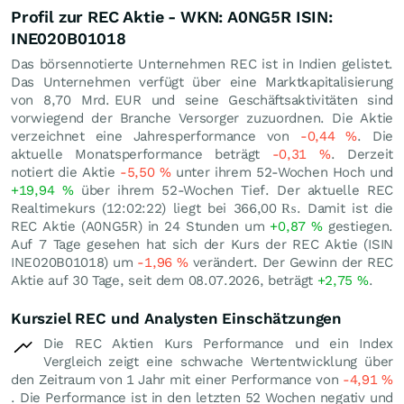
Profil zur REC Aktie - WKN: A0NG5R ISIN:
INE020B01018
Das börsennotierte Unternehmen REC ist in Indien gelistet.
Das Unternehmen verfügt über eine Marktkapitalisierung
von 8,70 Mrd.
EUR
und seine Geschäftsaktivitäten sind
vorwiegend der Branche Versorger zuzuordnen. Die Aktie
verzeichnet eine Jahresperformance von
-0,44
%
. Die
aktuelle Monatsperformance beträgt
-0,31
%
. Derzeit
notiert die Aktie
-5,50
%
unter ihrem 52-Wochen Hoch und
+19,94
%
über ihrem 52-Wochen Tief. Der aktuelle REC
Realtimekurs (12:02:22) liegt bei 366,00
₨
. Damit ist die
REC Aktie (A0NG5R) in 24 Stunden um
+0,87
%
gestiegen.
Auf 7 Tage gesehen hat sich der Kurs der REC Aktie (ISIN
INE020B01018) um
-1,96
%
verändert. Der Gewinn der REC
Aktie auf 30 Tage, seit dem 08.07.2026, beträgt
+2,75
%
.
Kursziel REC und Analysten Einschätzungen
Die REC Aktien Kurs Performance und ein Index
Vergleich zeigt eine schwache Wertentwicklung über
den Zeitraum von 1 Jahr mit einer Performance von
-4,91
%
. Die Performance ist in den letzten 52 Wochen negativ und