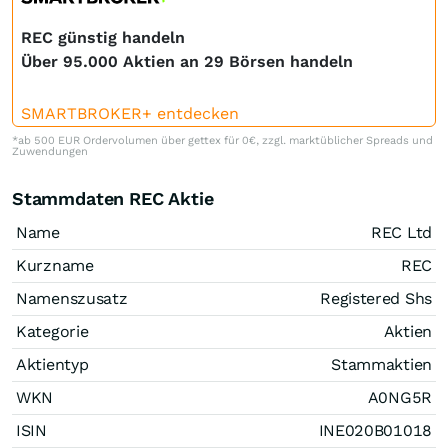
REC günstig handeln
Über 95.000 Aktien an 29 Börsen handeln
SMARTBROKER+ entdecken
*ab 500 EUR Ordervolumen über gettex für 0€, zzgl. marktüblicher Spreads und
Zuwendungen
Stammdaten REC Aktie
Name
REC Ltd
Kurzname
REC
Namenszusatz
Registered Shs
Kategorie
Aktien
Aktientyp
Stammaktien
WKN
A0NG5R
ISIN
INE020B01018