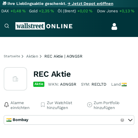
🎁 Ihre Lieblingsaktie geschenkt.
→ Jetzt Depot eröffnen
DAX
+0,48
%
Gold
+2,35
%
Öl (Brent)
+0,02
%
Dow Jones
+0,13
%
Aktien
REC Aktie | A0NG5R
Startseite
REC Aktie
Aktie
WKN:
A0NG5R
SYM:
RECLTD
Land
Alarme
Zur Watchlist
Zum Portfolio
einrichten
hinzufügen
hinzufügen
Bombay