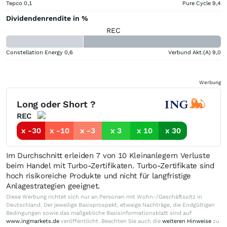
Tepco
0,1
Pure Cycle
9,4
Dividendenrendite in %
REC
Constellation Energy
0,6
Verbund Akt.(A)
9,0
Werbung
Long oder Short ?
REC
x -30
x -10
x -3
x 3
x 10
x 30
Im Durchschnitt erleiden 7 von 10 Kleinanlegern Verluste
beim Handel mit Turbo-Zertifikaten. Turbo-Zertifikate sind
hoch risikoreiche Produkte und nicht für langfristige
Anlagestrategien geeignet.
Diese Werbung richtet sich nur an Personen mit Wohn-/Geschäftssitz in
Deutschland. Der jeweilige Basisprospekt, etwaige Nachträge, die Endgültigen
Bedingungen sowie das maßgebliche Basisinformationsblatt sind auf
www.ingmarkets.de
veröffentlicht. Beachten Sie auch die
weiteren Hinweise
zu