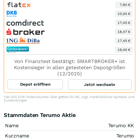
7,90 €
10,00 €
17,40 €
18,47 €
17,45 €
19,40 €
Von Finanztest bestätigt: SMARTBROKER+ ist
Kostensieger in allen getesteten Depotgrößen
(12/2025)
Depot eröffnen
Jetzt wechseln
*ab 500 EUR Ordervolumen über gettex für 0€, zzgl. marktüblicher Spreads und
Zuwendungen
Stammdaten Terumo Aktie
Name
Terumo KK
Kurzname
Terumo