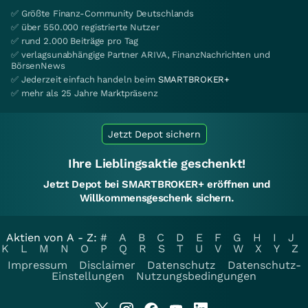
✅ Größte Finanz-Community Deutschlands
✅ über 550.000 registrierte Nutzer
✅ rund 2.000 Beiträge pro Tag
✅ verlagsunabhängige Partner ARIVA, FinanzNachrichten und
BörsenNews
✅ Jederzeit einfach handeln beim
SMARTBROKER+
✅ mehr als 25 Jahre Marktpräsenz
Jetzt Depot sichern
Ihre Lieblingsaktie geschenkt!
Jetzt Depot bei SMARTBROKER+ eröffnen und
Willkommensgeschenk sichern.
Aktien von A - Z:
#
A
B
C
D
E
F
G
H
I
J
K
L
M
N
O
P
Q
R
S
T
U
V
W
X
Y
Z
Impressum
Disclaimer
Datenschutz
Datenschutz-
Einstellungen
Nutzungsbedingungen