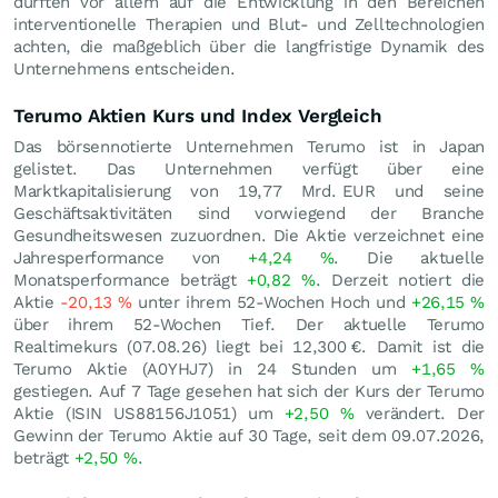
dürften vor allem auf die Entwicklung in den Bereichen
interventionelle Therapien und Blut- und Zelltechnologien
achten, die maßgeblich über die langfristige Dynamik des
Unternehmens entscheiden.
Terumo Aktien Kurs und Index Vergleich
Das börsennotierte Unternehmen Terumo ist in Japan
gelistet. Das Unternehmen verfügt über eine
Marktkapitalisierung von 19,77 Mrd.
EUR
und seine
Geschäftsaktivitäten sind vorwiegend der Branche
Gesundheitswesen zuzuordnen. Die Aktie verzeichnet eine
Jahresperformance von
+4,24
%
. Die aktuelle
Monatsperformance beträgt
+0,82
%
. Derzeit notiert die
Aktie
-20,13
%
unter ihrem 52-Wochen Hoch und
+26,15
%
über ihrem 52-Wochen Tief. Der aktuelle Terumo
Realtimekurs (
07.08.26
) liegt bei 12,300
€
. Damit ist die
Terumo Aktie (A0YHJ7) in 24 Stunden um
+1,65
%
gestiegen. Auf 7 Tage gesehen hat sich der Kurs der Terumo
Aktie (ISIN US88156J1051) um
+2,50
%
verändert. Der
Gewinn der Terumo Aktie auf 30 Tage, seit dem 09.07.2026,
beträgt
+2,50
%
.