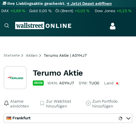
🎁 Ihre Lieblingsaktie geschenkt.
→ Jetzt Depot eröffnen
DAX
+0,69
%
Gold
0,00
%
Öl (Brent)
+0,02
%
Dow Jones
+0,25
%
Aktien
Terumo Aktie | A0YHJ7
Startseite
Terumo Aktie
Aktie
WKN:
A0YHJ7
SYM:
TUO0
Land
Alarme
Zur Watchlist
Zum Portfolio
einrichten
hinzufügen
hinzufügen
Frankfurt