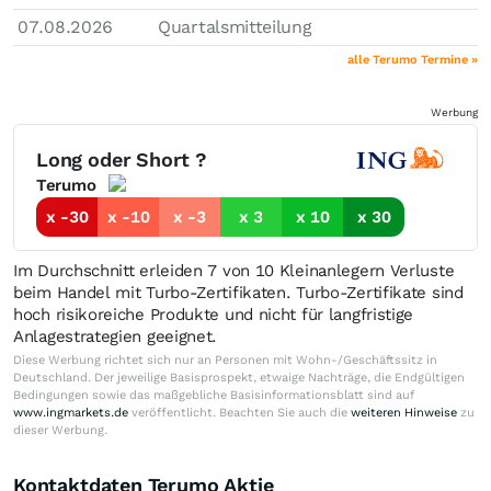
07.08.2026
Quartalsmitteilung
alle Terumo Termine »
Werbung
Long oder Short ?
Terumo
x -30
x -10
x -3
x 3
x 10
x 30
Im Durchschnitt erleiden 7 von 10 Kleinanlegern Verluste
beim Handel mit Turbo-Zertifikaten. Turbo-Zertifikate sind
hoch risikoreiche Produkte und nicht für langfristige
Anlagestrategien geeignet.
Diese Werbung richtet sich nur an Personen mit Wohn-/Geschäftssitz in
Deutschland. Der jeweilige Basisprospekt, etwaige Nachträge, die Endgültigen
Bedingungen sowie das maßgebliche Basisinformationsblatt sind auf
www.ingmarkets.de
veröffentlicht. Beachten Sie auch die
weiteren Hinweise
zu
dieser Werbung.
Kontaktdaten Terumo Aktie