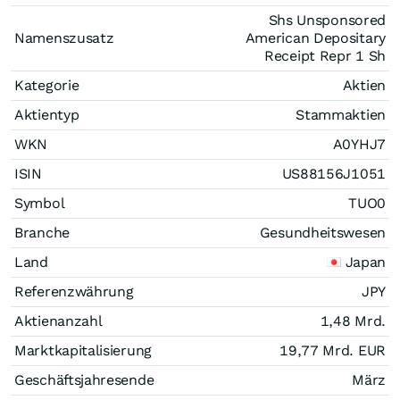
Shs Unsponsored
Namenszusatz
American Depositary
Receipt Repr 1 Sh
Kategorie
Aktien
Aktientyp
Stammaktien
WKN
A0YHJ7
ISIN
US88156J1051
Symbol
TUO0
Branche
Gesundheitswesen
Land
Japan
Referenzwährung
JPY
Aktienanzahl
1,48 Mrd.
Marktkapitalisierung
19,77 Mrd.
EUR
Geschäftsjahresende
März