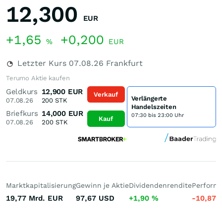
12,300
EUR
+1,65
+0,200
%
EUR
Letzter Kurs
07.08.26
Frankfurt
Terumo Aktie kaufen
Geldkurs
12,900
EUR
Verkauf
Verlängerte
07.08.26
200
STK
Handelszeiten
Briefkurs
14,000
EUR
07:30 bis 23:00 Uhr
Kauf
07.08.26
200
STK
Marktkapitalisierung
Gewinn je Aktie
Dividendenrendite
Performa
19,77 Mrd.
EUR
97,67
USD
+1,90
%
-10,87