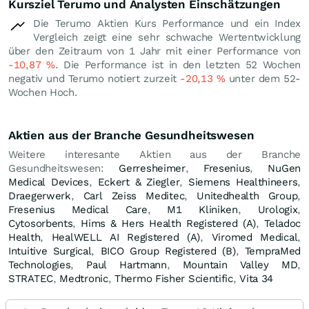
Kursziel Terumo und Analysten Einschätzungen
Die Terumo Aktien Kurs Performance und ein Index
Vergleich zeigt eine sehr schwache Wertentwicklung
über den Zeitraum von 1 Jahr mit einer Performance von
-10,87
%
. Die Performance ist in den letzten 52 Wochen
negativ und Terumo notiert zurzeit
-20,13
%
unter dem 52-
Wochen Hoch.
Aktien aus der Branche Gesundheitswesen
Weitere interesante Aktien aus der Branche
Gesundheitswesen:
Gerresheimer
,
Fresenius
,
NuGen
Medical Devices
,
Eckert & Ziegler
,
Siemens Healthineers
,
Draegerwerk
,
Carl Zeiss Meditec
,
Unitedhealth Group
,
Fresenius Medical Care
,
M1 Kliniken
,
Urologix
,
Cytosorbents
,
Hims & Hers Health Registered (A)
,
Teladoc
Health
,
HealWELL AI Registered (A)
,
Viromed Medical
,
Intuitive Surgical
,
BICO Group Registered (B)
,
TempraMed
Technologies
,
Paul Hartmann
,
Mountain Valley MD
,
STRATEC
,
Medtronic
,
Thermo Fisher Scientific
,
Vita 34