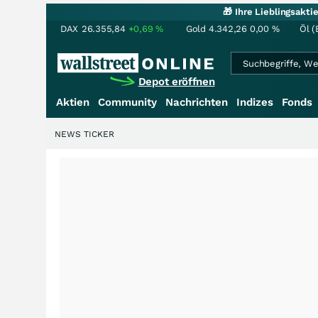
🎁 Ihre Lieblingsakt
DAX
26.355,84
+0,69
%
Gold
4.342,26
0,00
%
Öl (
Depot eröffnen
Aktien
Community
Nachrichten
Indizes
Fonds
NEWS TICKER