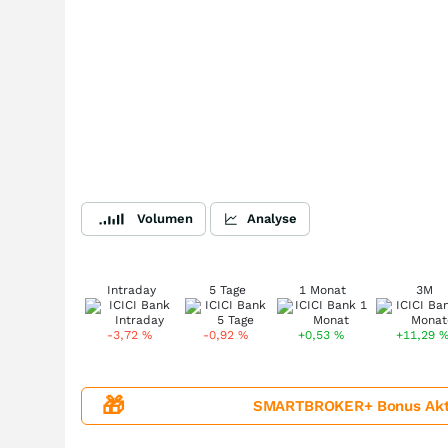
Volumen
Analyse
Intraday
5 Tage
1 Monat
3M
-3,72
%
-0,92
%
+0,53
%
+11,29
🎁
SMARTBROKER+ Bonus Aktion