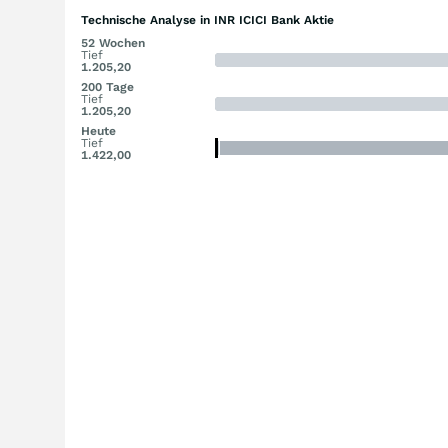
Technische Analyse in INR ICICI Bank Aktie
52 Wochen
Tief
1.205,20
200 Tage
Tief
1.205,20
Heute
Tief
1.422,00