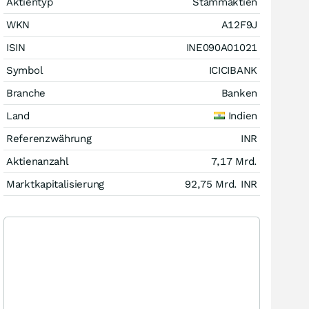
Aktientyp
Stammaktien
WKN
A12F9J
ISIN
INE090A01021
Symbol
ICICIBANK
Branche
Banken
Land
Indien
Referenzwährung
INR
Aktienanzahl
7,17 Mrd.
Marktkapitalisierung
92,75 Mrd.
INR