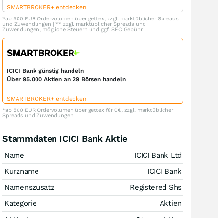
SMARTBROKER+ entdecken
*ab 500 EUR Ordervolumen über gettex, zzgl. marktüblicher Spreads
und Zuwendungen | ** zzgl. marktüblicher Spreads und
Zuwendungen, mögliche Steuern und ggf. SEC Gebühr
ICICI Bank günstig handeln
Über 95.000 Aktien an 29 Börsen handeln
SMARTBROKER+ entdecken
*ab 500 EUR Ordervolumen über gettex für 0€, zzgl. marktüblicher
Spreads und Zuwendungen
Stammdaten ICICI Bank Aktie
Name
ICICI Bank Ltd
Kurzname
ICICI Bank
Namenszusatz
Registered Shs
Kategorie
Aktien