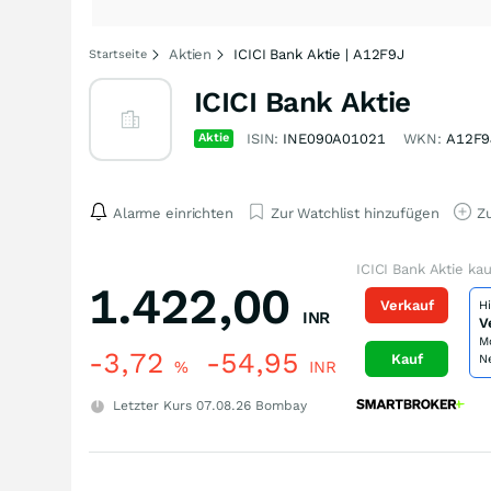
Aktien
ICICI Bank Aktie | A12F9J
Startseite
ICICI Bank Aktie
Aktie
ISIN:
INE090A01021
WKN:
A12F9
Alarme einrichten
Zur Watchlist hinzufügen
Zu
ICICI Bank Aktie ka
1.422,00
Verkauf
H
INR
V
M
-3,72
-54,95
Kauf
N
%
INR
Letzter Kurs
07.08.26
Bombay