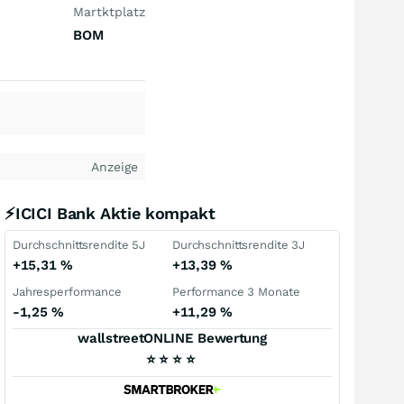
Martktplatz
BOM
Anzeige
⚡ICICI Bank Aktie kompakt
Durchschnittsrendite 5J
Durchschnittsrendite 3J
+15,31
%
+13,39
%
Jahresperformance
Performance 3 Monate
-1,25
%
+11,29
%
wallstreetONLINE Bewertung
⭐
⭐
⭐
⭐