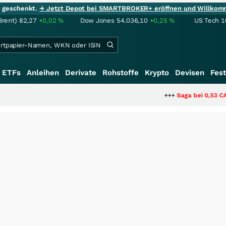
ie geschenkt.
→ Jetzt Depot bei SMARTBROKER+ eröffnen und Willkom
Brent)
82,27
+0,02
%
Dow Jones
54.036,10
+0,25
%
US Tech 1
ETFs
Anleihen
Derivate
Rohstoffe
Krypto
Devisen
Fest
+++
Saga bei 0,53 CAD: Bewertet