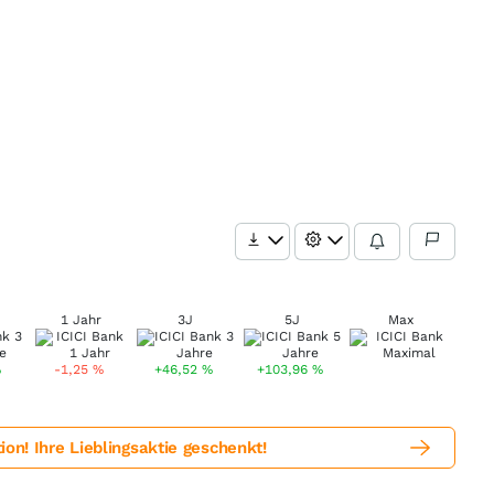
1 Jahr
3J
5J
Max
%
-1,25
%
+46,52
%
+103,96
%
! Ihre Lieblingsaktie geschenkt!