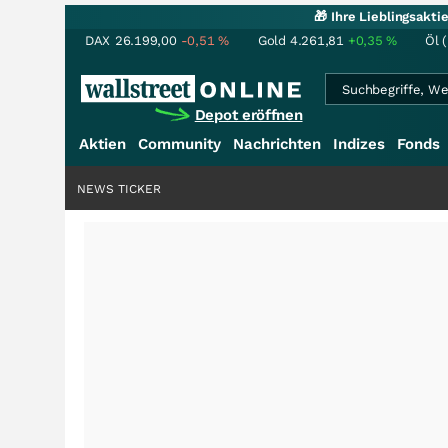
🎁 Ihre Lieblingsakt
DAX
26.199,00
-0,51
%
Gold
4.261,81
+0,35
%
Öl 
Depot eröffnen
Aktien
Community
Nachrichten
Indizes
Fonds
NEWS TICKER