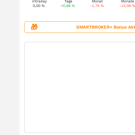
0,00
%
+0,89
%
-1,74
%
-13,08
%
🎁
SMARTBROKER+ Bonus Aktion