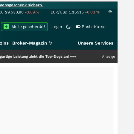
mensgeschenk sichern.
00
29.530,86
-0,69
%
EUR/USD
1,15515
-0,03
%
Aktie geschenkt!
Login
Push-Kurse
zins
Broker-Magazin ✨
Unsere Services
tung zieht die Top-Dogs an!
+++
Anzeige