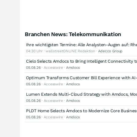
Branchen News: Telekommunikation
Ihre wichtigsten Termine: Alle Analysten-Augen auf: Rh
04:30 Uhr · wallstreetONLINE Redaktion ·
Adecco Group
Cielo Selects Amdocs to Bring Intelligent Connectivity 
05.08.26
· Accesswire ·
Amdocs
Optimum Transforms Customer Bill Experience with A
05.08.26
· Accesswire ·
Amdocs
Lumen Extends Multi-Cloud Strategy with Amdocs, Mode
05.08.26
· Accesswire ·
Amdocs
PLDT Home Selects Amdocs to Modernize Core Business
05.08.26
· Accesswire ·
Amdocs