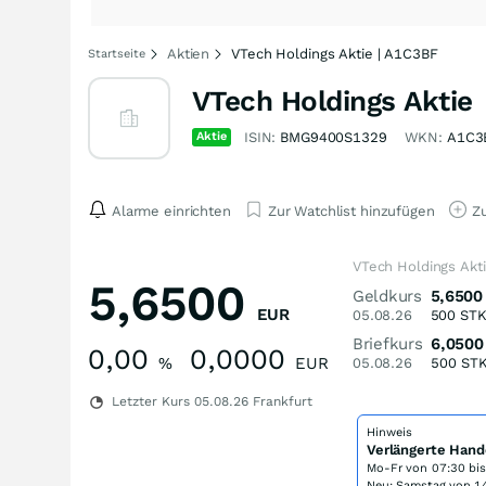
Aktien
VTech Holdings Aktie | A1C3BF
Startseite
VTech Holdings Aktie
Aktie
ISIN:
BMG9400S1329
WKN:
A1C3
Alarme einrichten
Zur Watchlist hinzufügen
Zu
VTech Holdings Akt
5,6500
Geldkurs
5,6500
EUR
05.08.26
500
ST
Briefkurs
6,0500
0,00
0,0000
%
EUR
05.08.26
500
ST
Letzter Kurs
05.08.26
Frankfurt
Hinweis
Verlängerte Hand
Mo-Fr von
07:30 bi
Neu: Samstag von 14