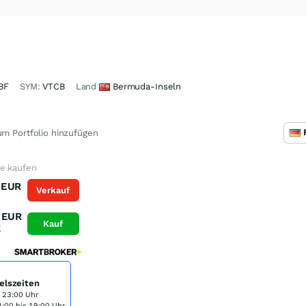
BF
SYM:
VTCB
Land
Bermuda-Inseln
m Portfolio hinzufügen
ie kaufen
EUR
Verkauf
K
EUR
Kauf
K
elszeiten
s 23:00 Uhr
:00 bis 19:00 Uhr