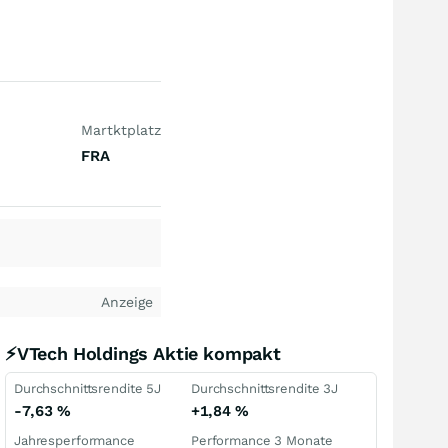
Martktplatz
FRA
Anzeige
⚡VTech Holdings Aktie kompakt
Durchschnittsrendite 5J
Durchschnittsrendite 3J
-7,63
%
+1,84
%
Jahresperformance
Performance 3 Monate