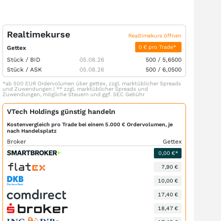
Realtimekurse
Realtimekurs öffnen
0 € pro Trade*
Gettex
Stück /
BID
05.08.26
500
/
5,6500
Stück /
ASK
05.08.26
500
/
6,0500
*ab 500 EUR Ordervolumen über gettex, zzgl. marktüblicher Spreads
und Zuwendungen | ** zzgl. marktüblicher Spreads und
Zuwendungen, mögliche Steuern und ggf. SEC Gebühr
VTech Holdings günstig handeln
Kostenvergleich pro Trade bei einem 5.000 € Ordervolumen, je
nach Handelsplatz
Broker
Gettex
0,00 €*
7,90 €
10,00 €
17,40 €
18,47 €