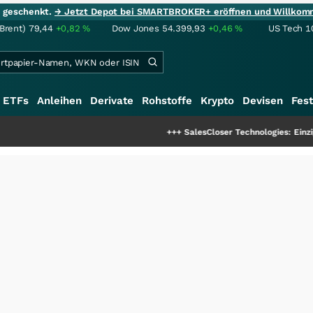
ie geschenkt.
→ Jetzt Depot bei SMARTBROKER+ eröffnen und Willkom
(Brent)
79,44
+0,82
%
Dow Jones
54.399,93
+0,46
%
US Tech 1
ETFs
Anleihen
Derivate
Rohstoffe
Krypto
Devisen
Fest
+++
SalesCloser Technologies: Einzigartige Leis