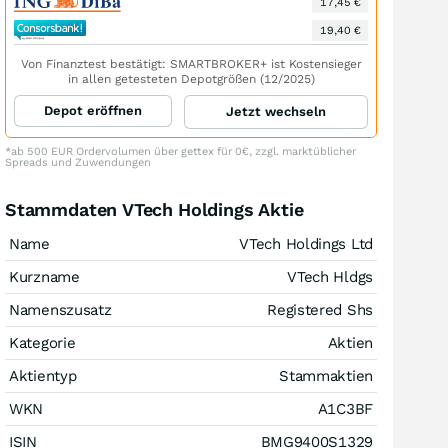
17,45 €
19,40 €
Von Finanztest bestätigt: SMARTBROKER+ ist Kostensieger
in allen getesteten Depotgrößen (12/2025)
Depot eröffnen
Jetzt wechseln
*ab 500 EUR Ordervolumen über gettex für 0€, zzgl. marktüblicher
Spreads und Zuwendungen
Stammdaten VTech Holdings Aktie
Name
VTech Holdings Ltd
Kurzname
VTech Hldgs
Namenszusatz
Registered Shs
Kategorie
Aktien
Aktientyp
Stammaktien
WKN
A1C3BF
ISIN
BMG9400S1329