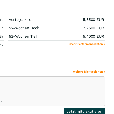
rt
Vortageskurs
5,6500
EUR
UR
52-Wochen Hoch
7,2500
EUR
%
52-Wochen Tief
5,4000
EUR
mehr Performancedaten »
26
weitere Diskussionen »
14
Jetzt mitdiskutieren