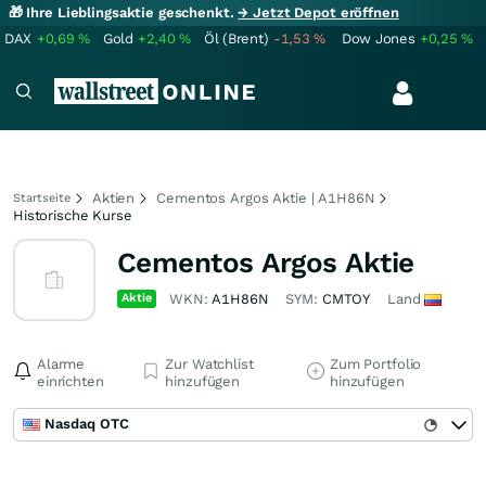
🎁 Ihre Lieblingsaktie geschenkt.
→ Jetzt Depot eröffnen
DAX
+0,69
%
Gold
+2,40
%
Öl (Brent)
-1,53
%
Dow Jones
+0,25
%
Aktien
Cementos Argos Aktie | A1H86N
Startseite
Historische Kurse
Cementos Argos Aktie
Aktie
WKN:
A1H86N
SYM:
CMTOY
Land
Alarme
Zur Watchlist
Zum Portfolio
einrichten
hinzufügen
hinzufügen
Nasdaq OTC