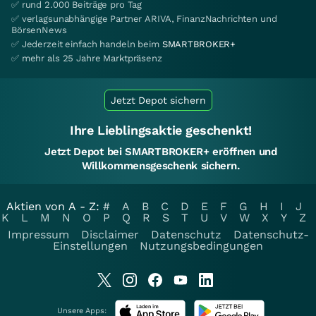
✅ rund 2.000 Beiträge pro Tag
✅ verlagsunabhängige Partner ARIVA, FinanzNachrichten und
BörsenNews
✅ Jederzeit einfach handeln beim
SMARTBROKER+
✅ mehr als 25 Jahre Marktpräsenz
Jetzt Depot sichern
Ihre Lieblingsaktie geschenkt!
Jetzt Depot bei SMARTBROKER+ eröffnen und
Willkommensgeschenk sichern.
Aktien von A - Z:
#
A
B
C
D
E
F
G
H
I
J
K
L
M
N
O
P
Q
R
S
T
U
V
W
X
Y
Z
Impressum
Disclaimer
Datenschutz
Datenschutz-
Einstellungen
Nutzungsbedingungen
Unsere Apps: