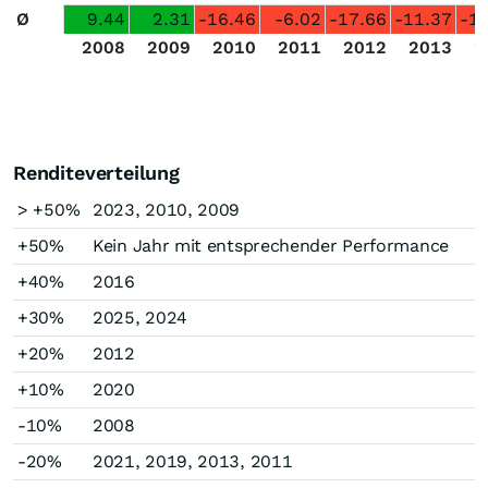
Ø
9.44
2.31
-16.46
-6.02
-17.66
-11.37
-1
2008
2009
2010
2011
2012
2013
2
Renditeverteilung
> +50%
2023, 2010, 2009
+50%
Kein Jahr mit entsprechender Performance
+40%
2016
+30%
2025, 2024
+20%
2012
+10%
2020
-10%
2008
-20%
2021, 2019, 2013, 2011