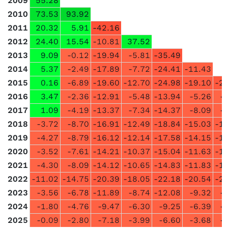
2009
55.28
2010
73.53
93.92
2011
20.32
5.91
-42.16
2012
24.40
15.54
-10.81
37.52
2013
9.09
-0.12
-19.94
-5.81
-35.49
2014
5.37
-2.49
-17.89
-7.72
-24.41
-11.43
2015
0.16
-6.89
-19.60
-12.70
-24.98
-19.10
-2
2016
3.47
-2.36
-12.91
-5.48
-13.94
-5.26
-
2017
1.09
-4.19
-13.37
-7.34
-14.37
-8.09
-
2018
-3.72
-8.70
-16.91
-12.49
-18.84
-15.03
-1
2019
-4.27
-8.79
-16.12
-12.14
-17.58
-14.15
-1
2020
-3.52
-7.61
-14.21
-10.37
-15.04
-11.63
-1
2021
-4.30
-8.09
-14.12
-10.65
-14.83
-11.83
-1
2022
-11.02
-14.75
-20.39
-18.05
-22.18
-20.54
-2
2023
-3.56
-6.78
-11.89
-8.74
-12.08
-9.32
-
2024
-1.80
-4.76
-9.47
-6.30
-9.25
-6.39
-
2025
-0.09
-2.80
-7.18
-3.99
-6.60
-3.68
-