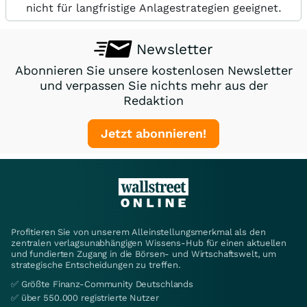
nicht für langfristige Anlagestrategien geeignet.
Newsletter
Abonnieren Sie unsere kostenlosen Newsletter
und verpassen Sie nichts mehr aus der
Redaktion
Jetzt abonnieren!
Profitieren Sie von unserem Alleinstellungsmerkmal als den
zentralen verlagsunabhängigen Wissens-Hub für einen aktuellen
und fundierten Zugang in die Börsen- und Wirtschaftswelt, um
strategische Entscheidungen zu treffen.
✅ Größte Finanz-Community Deutschlands
✅ über 550.000 registrierte Nutzer