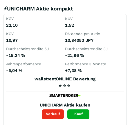
⚡UNICHARM Aktie kompakt
KGV
KUV
22,10
1,52
KCV
Dividende pro Aktie
10,97
10,84053
JPY
Durchschnittsrendite 5J
Durchschnittsrendite 3J
-15,24
%
-21,96
%
Jahresperformance
Performance 3 Monate
-5,04
%
+7,38
%
wallstreetONLINE Bewertung
⭐
⭐
⭐
UNICHARM
Aktie kaufen
Verkauf
Kauf