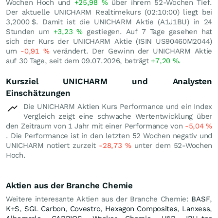
Wochen Hoch und
+25,98
%
über ihrem 52-Wochen Tief.
Der aktuelle UNICHARM Realtimekurs (02:10:00) liegt bei
3,2000
$
. Damit ist die UNICHARM Aktie (A1J1BU) in 24
Stunden um
+3,23
%
gestiegen. Auf 7 Tage gesehen hat
sich der Kurs der UNICHARM Aktie (ISIN US90460M2044)
um
-0,91
%
verändert. Der Gewinn der UNICHARM Aktie
auf 30 Tage, seit dem 09.07.2026, beträgt
+7,20
%
.
Kursziel UNICHARM und Analysten
Einschätzungen
Die UNICHARM Aktien Kurs Performance und ein Index
Vergleich zeigt eine schwache Wertentwicklung über
den Zeitraum von 1 Jahr mit einer Performance von
-5,04
%
. Die Performance ist in den letzten 52 Wochen negativ und
UNICHARM notiert zurzeit
-28,73
%
unter dem 52-Wochen
Hoch.
Aktien aus der Branche Chemie
Weitere interesante Aktien aus der Branche Chemie:
BASF
,
K+S
,
SGL Carbon
,
Covestro
,
Hexagon Composites
,
Lanxess
,