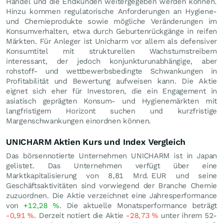
Handel und die Endkunden weitergegeben werden können.
Hinzu kommen regulatorische Anforderungen an Hygiene-
und Chemieprodukte sowie mögliche Veränderungen im
Konsumverhalten, etwa durch Geburtenrückgänge in reifen
Märkten. Für Anleger ist Unicharm vor allem als defensiver
Konsumtitel mit strukturellen Wachstumstreibern
interessant, der jedoch konjunkturunabhängige, aber
rohstoff- und wettbewerbsbedingte Schwankungen in
Profitabilität und Bewertung aufweisen kann. Die Aktie
eignet sich eher für Investoren, die ein Engagement in
asiatisch geprägten Konsum- und Hygienemärkten mit
langfristigem Horizont suchen und kurzfristige
Margenschwankungen einordnen können.
UNICHARM Aktien Kurs und Index Vergleich
Das börsennotierte Unternehmen UNICHARM ist in Japan
gelistet. Das Unternehmen verfügt über eine
Marktkapitalisierung von 8,81 Mrd.
EUR
und seine
Geschäftsaktivitäten sind vorwiegend der Branche Chemie
zuzuordnen. Die Aktie verzeichnet eine Jahresperformance
von
+12,28
%
. Die aktuelle Monatsperformance beträgt
-0,91
%
. Derzeit notiert die Aktie
-28,73
%
unter ihrem 52-