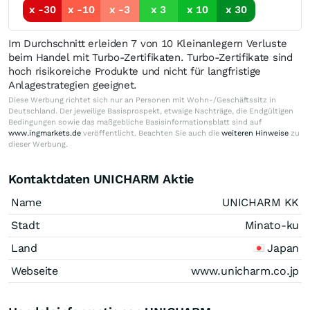
x -30
x -10
x -3
x 3
x 10
x 30
Im Durchschnitt erleiden 7 von 10 Kleinanlegern Verluste
beim Handel mit Turbo-Zertifikaten. Turbo-Zertifikate sind
hoch risikoreiche Produkte und nicht für langfristige
Anlagestrategien geeignet.
Diese Werbung richtet sich nur an Personen mit Wohn-/Geschäftssitz in
Deutschland. Der jeweilige Basisprospekt, etwaige Nachträge, die Endgültigen
Bedingungen sowie das maßgebliche Basisinformationsblatt sind auf
www.ingmarkets.de
veröffentlicht. Beachten Sie auch die
weiteren Hinweise
zu
dieser Werbung.
Kontaktdaten UNICHARM Aktie
Name
UNICHARM KK
Stadt
Minato-ku
Land
Japan
Webseite
www.unicharm.co.jp