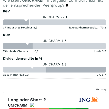
Wie steht
UNICHARM
im Vergleich zum Durchschnitt
der entsprechenden Peergroup?
KGV
UNICHARM 22,1
CF Industries Holdings
8,3
Takeda Pharmaceutical Aktie
70,2
KUV
UNICHARM 1,5
Mitsubishi Chemical Group Corporation
0,2
Linde
5,9
Dividendenrendite in %
UNICHARM 1,8
CSW Industrials
0,3
DIC
5,7
Werbung
Long oder Short ?
UNICHARM