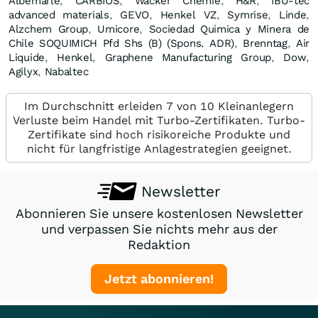
Albemarle
,
CARBIOS
,
Wacker Chemie
,
H&R
,
IBU-tec
advanced materials
,
GEVO
,
Henkel VZ
,
Symrise
,
Linde
,
Alzchem Group
,
Umicore
,
Sociedad Quimica y Minera de
Chile SOQUIMICH Pfd Shs (B) (Spons. ADR)
,
Brenntag
,
Air
Liquide
,
Henkel
,
Graphene Manufacturing Group
,
Dow
,
Agilyx
,
Nabaltec
Im Durchschnitt erleiden 7 von 10 Kleinanlegern
Verluste beim Handel mit Turbo-Zertifikaten. Turbo-
Zertifikate sind hoch risikoreiche Produkte und
nicht für langfristige Anlagestrategien geeignet.
Newsletter
Abonnieren Sie unsere kostenlosen Newsletter
und verpassen Sie nichts mehr aus der
Redaktion
Jetzt abonnieren!