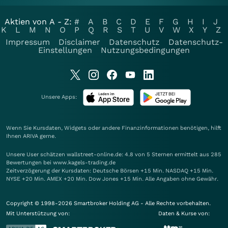
Aktien von A - Z:
#
A
B
C
D
E
F
G
H
I
J
K
L
M
N
O
P
Q
R
S
T
U
V
W
X
Y
Z
Impressum
Disclaimer
Datenschutz
Datenschutz-
Einstellungen
Nutzungsbedingungen
Unsere Apps:
Wenn Sie Kursdaten, Widgets oder andere Finanzinformationen benötigen, hilft
Ihnen
ARIVA
gerne.
Unsere User schätzen wallstreet-online.de: 4.8 von 5 Sternen ermittelt aus 285
Bewertungen bei www.kagels-trading.de
Zeitverzögerung der Kursdaten: Deutsche Börsen +15 Min. NASDAQ +15 Min.
NYSE +20 Min. AMEX +20 Min. Dow Jones +15 Min. Alle Angaben ohne Gewähr.
Copyright © 1998-2026 Smartbroker Holding AG - Alle Rechte vorbehalten.
Mit Unterstützung von:
Daten & Kurse von: