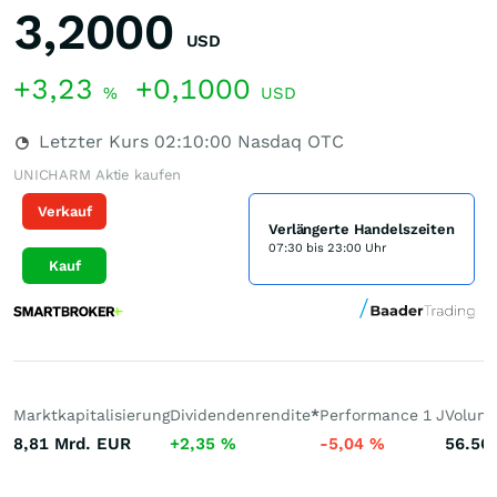
3,2000
USD
+3,23
+0,1000
%
USD
Letzter Kurs
02:10:00
Nasdaq OTC
UNICHARM Aktie kaufen
Verkauf
Verlängerte Handelszeiten
07:30 bis 23:00 Uhr
Kauf
Marktkapitalisierung
Dividendenrendite
*
Performance 1 J
Volume
8,81 Mrd.
EUR
+2,35
%
-5,04
%
56.56