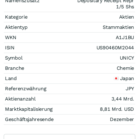
Namenszusatz
Depositary Receipt Repr
1/5 Shs
Kategorie
Aktien
Aktientyp
Stammaktien
WKN
A1J1BU
ISIN
US90460M2044
Symbol
UNICY
Branche
Chemie
Land
Japan
Referenzwährung
JPY
Aktienanzahl
3,44 Mrd.
Marktkapitalisierung
8,81 Mrd.
USD
Geschäftsjahresende
Dezember