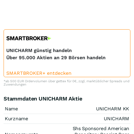
UNICHARM günstig handeln
Über 95.000 Aktien an 29 Börsen handeln
SMARTBROKER+ entdecken
*ab 500 EUR Ordervolumen über gettex für 0€, zzgl. marktüblicher Spreads und
Zuwendungen
Stammdaten UNICHARM Aktie
Name
UNICHARM KK
Kurzname
UNICHARM
Shs Sponsored American