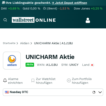
🎁 Ihre Lieblingsaktie geschenkt.
→ Jetzt Depot eröffnen
DAX
+0,69
%
Gold
0,00
%
Öl (Brent)
-1,53
%
Dow Jones
+0,25
%
Aktien
UNICHARM Aktie | A1J1BU
Startseite
UNICHARM Aktie
Aktie
WKN:
A1J1BU
SYM:
UNICY
Land
Alarme
Zur Watchlist
Zum Portfolio
einrichten
hinzufügen
hinzufügen
Nasdaq OTC