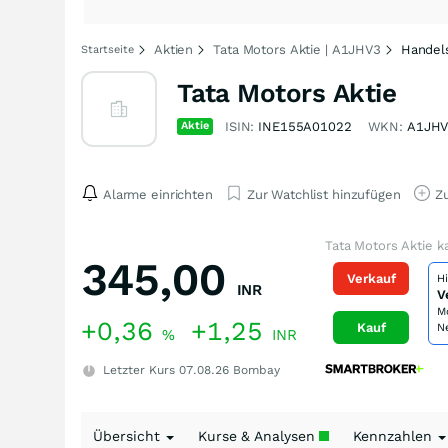
Aktien
Tata Motors Aktie | A1JHV3
Handel
Startseite
Tata Motors Aktie
Aktie
ISIN:
INE155A01022
WKN:
A1JHV
Alarme einrichten
Zur Watchlist hinzufügen
Zu
Tata Motors Aktie k
345,00
Verkauf
H
INR
V
M
+0,36
+1,25
Kauf
N
%
INR
Letzter Kurs
07.08.26
Bombay
Übersicht
Kurse & Analysen
Kennzahlen