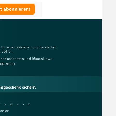
t abonnieren!
für einen aktuellen und fundierten
 treffen.
nanzNachrichten und BörsenNews
BROKER+
sgeschenk sichern.
U
V
W
X
Y
Z
gungen