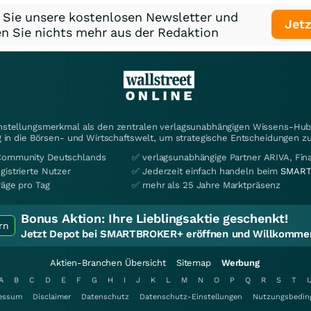
 Sie unsere kostenlosen Newsletter und
Jetz
n Sie nichts mehr aus der Redaktion
instellungsmerkmal als den zentralen verlagsunabhängigen Wissens-Hub 
 in die Börsen- und Wirtschaftswelt, um strategische Entscheidungen zu
Community Deutschlands
✅ verlagsunabhängige Partner ARIVA, Fi
gistrierte Nutzer
✅ Jederzeit einfach handeln beim
SMART
räge pro Tag
✅ mehr als 25 Jahre Marktpräsenz
Bonus Aktion:
Ihre Lieblingsaktie geschenkt!
rn
Jetzt Depot bei SMARTBROKER+ eröffnen und Willkommen
Aktien-Branchen Übersicht
Sitemap
Werbung
A
B
C
D
E
F
G
H
I
J
K
L
M
N
O
P
Q
R
S
T
essum
Disclaimer
Datenschutz
Datenschutz-Einstellungen
Nutzungsbedin