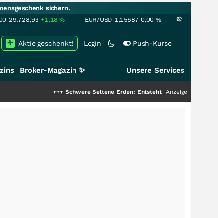
mensgeschenk sichern.
00
29.728,93
+1,18
%
EUR/USD
1,15587
0,00
%
Aktie geschenkt!
Login
Push-Kurse
zins
Broker-Magazin ✨
Unsere Services
+++
Schwere Seltene Erden: Entsteht hier die nächste Milliarde
Anzeige