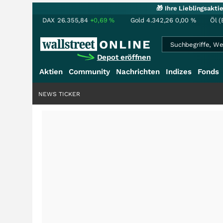
🎁 Ihre Lieblingsakt
DAX
26.355,84
+0,69
%
Gold
4.342,26
0,00
%
Öl (
Depot eröffnen
Aktien
Community
Nachrichten
Indizes
Fonds
NEWS TICKER