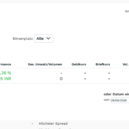
An
Alle
Börsenplatz
ormance
Ges. Umsatz/Volumen
Geldkurs
Briefkurs
Vol.
,36
%
-
-
-
25
INR
0
-
-
oder Datum ei
von
-
Höchster Spread