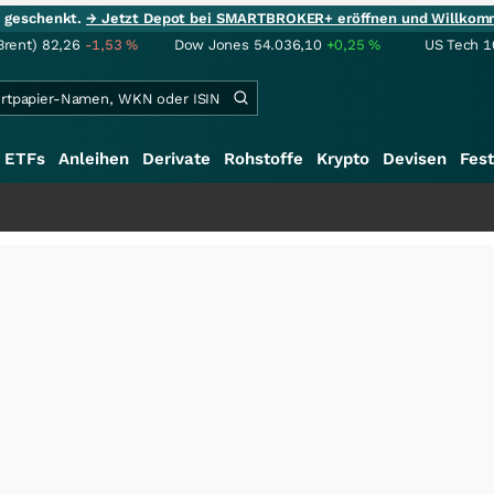
ie geschenkt.
→ Jetzt Depot bei SMARTBROKER+ eröffnen und Willkom
Brent)
82,26
-1,53
%
Dow Jones
54.036,10
+0,25
%
US Tech 1
ETFs
Anleihen
Derivate
Rohstoffe
Krypto
Devisen
Fest