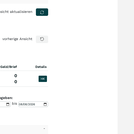
sicht aktualisieren
vorherige Ansicht
 Geld/Brief
Details
0
HK
0
ngeben:
bis
-