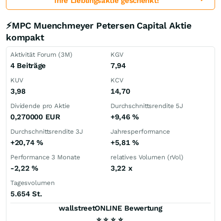
Ihre Lieblingsaktie geschenkt!
⚡MPC Muenchmeyer Petersen Capital Aktie
kompakt
Aktivität Forum (3M)
KGV
4 Beiträge
7,94
KUV
KCV
3,98
14,70
Dividende pro Aktie
Durchschnittsrendite 5J
0,270000
EUR
+9,46
%
Durchschnittsrendite 3J
Jahresperformance
+20,74
%
+5,81
%
Performance 3 Monate
relatives Volumen (rVol)
-2,22
%
3,22
x
Tagesvolumen
5.654 St.
wallstreetONLINE Bewertung
⭐
⭐
⭐
⭐