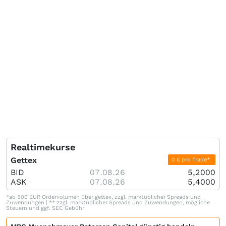
Realtimekurse
Gettex
0 € pro Trade*
BID
07.08.26
5,2000
ASK
07.08.26
5,4000
*ab 500 EUR Ordervolumen über gettex, zzgl. marktüblicher Spreads und
Zuwendungen | ** zzgl. marktüblicher Spreads und Zuwendungen, mögliche
Steuern und ggf. SEC Gebühr