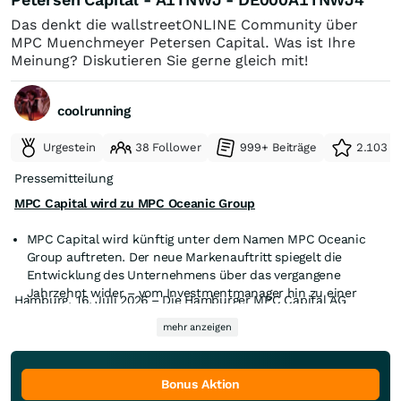
Das denkt die wallstreetONLINE Community über
MPC Muenchmeyer Petersen Capital. Was ist Ihre
Meinung? Diskutieren Sie gerne gleich mit!
coolrunning
Urgestein
38 Follower
999+ Beiträge
2.103 e
Pressemitteilung
MPC Capital wird zu MPC Oceanic Group
MPC Capital wird künftig unter dem Namen MPC Oceanic
Group auftreten. Der neue Markenauftritt spiegelt die
Entwicklung des Unternehmens über das vergangene
Jahrzehnt wider – vom Investmentmanager hin zu einer
Hamburg, 16. Juli 2026 – Die Hamburger MPC Capital AG
integrierten Investment-, Service- und Operating-Gruppe in
(Deutsche Börse Scale, ISIN DE000A1TNWJ4) hat heute
den Bereichen Maritime Wirtschaft und Energie.
mehr anzeigen
bekannt gegeben, künftig unter dem Namen MPC Oceanic
Die neue Marke verbindet mehr als 30 Jahre
Group AG („MPC Oceanic“, „die Gruppe“) aufzutreten.
Die neue Unternehmensmarke MPC Oceanic verbindet die
unternehmerische Tradition mit einer klaren Vision für die
über 30-jährige Geschichte der Marke „MPC“ mit dem Begriff
nächste Wachstumsphase.
Bonus Aktion
„Oceanic“, der den Ozean als Grundlage der Aktivitäten der
Das Rebranding geht mit der geplanten Umfirmierung der