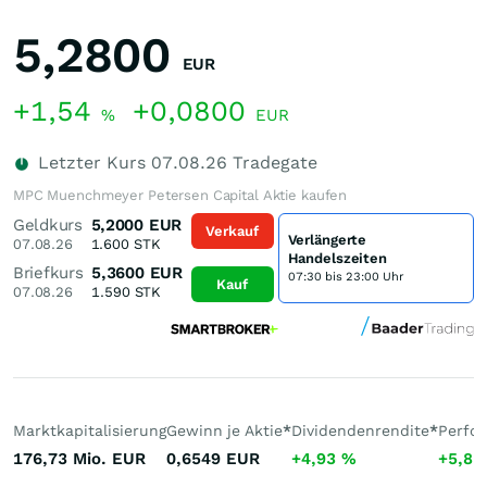
5,2800
EUR
+1,54
+0,0800
%
EUR
Letzter Kurs
07.08.26
Tradegate
MPC Muenchmeyer Petersen Capital Aktie kaufen
Geldkurs
5,2000
EUR
Verkauf
Verlängerte
07.08.26
1.600
STK
Handelszeiten
Briefkurs
5,3600
EUR
07:30 bis 23:00 Uhr
Kauf
07.08.26
1.590
STK
Marktkapitalisierung
Gewinn je Aktie
*
Dividendenrendite
*
Perfo
176,73 Mio.
EUR
0,6549
EUR
+4,93
%
+5,8