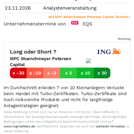
23.11.2026
Analystenveranstaltung
alle MPC Muenchmeyer Petersen Capital Termine »
Unternehmenstermine von
EQS
Werbung
Long oder Short ?
MPC Muenchmeyer Petersen
Capital
x -30
x -10
x -3
x 3
x 10
x 30
Im Durchschnitt erleiden 7 von 10 Kleinanlegern Verluste
beim Handel mit Turbo-Zertifikaten. Turbo-Zertifikate sind
hoch risikoreiche Produkte und nicht für langfristige
Anlagestrategien geeignet.
Diese Werbung richtet sich nur an Personen mit Wohn-/Geschäftssitz in
Deutschland. Der jeweilige Basisprospekt, etwaige Nachträge, die Endgültigen
Bedingungen sowie das maßgebliche Basisinformationsblatt sind auf
www.ingmarkets.de
veröffentlicht. Beachten Sie auch die
weiteren Hinweise
zu
dieser Werbung.