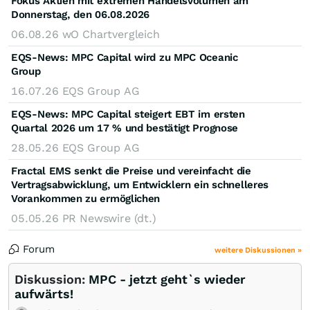
Fokus Aktien mit extremen Handelsvolumen am
Donnerstag, den 06.08.2026
06.08.26
wO Chartvergleich
EQS-News: MPC Capital wird zu MPC Oceanic
Group
16.07.26
EQS Group AG
EQS-News: MPC Capital steigert EBT im ersten
Quartal 2026 um 17 % und bestätigt Prognose
28.05.26
EQS Group AG
Fractal EMS senkt die Preise und vereinfacht die
Vertragsabwicklung, um Entwicklern ein schnelleres
Vorankommen zu ermöglichen
05.05.26
PR Newswire (dt.)
Forum
weitere Diskussionen »
Diskussion:
MPC - jetzt geht`s wieder
aufwärts!