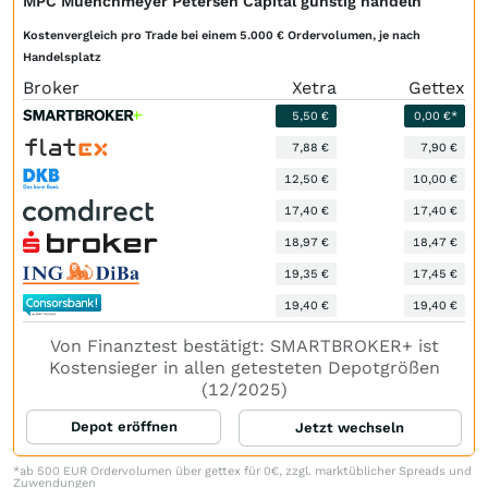
MPC Muenchmeyer Petersen Capital günstig handeln
Kostenvergleich pro Trade bei einem 5.000 € Ordervolumen, je nach
Handelsplatz
Broker
Xetra
Gettex
5,50 €
0,00 €*
7,88 €
7,90 €
12,50 €
10,00 €
17,40 €
17,40 €
18,97 €
18,47 €
19,35 €
17,45 €
19,40 €
19,40 €
Von Finanztest bestätigt: SMARTBROKER+ ist
Kostensieger in allen getesteten Depotgrößen
(12/2025)
Depot eröffnen
Jetzt wechseln
*ab 500 EUR Ordervolumen über gettex für 0€, zzgl. marktüblicher Spreads und
Zuwendungen