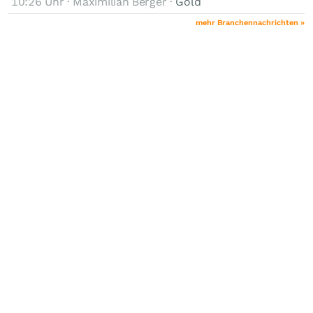
10:26 Uhr · Maximilian Berger ·
Gold
mehr Branchennachrichten »