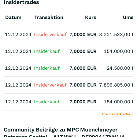
Insidertrades
Datum
Transaktion
Kurs
Umsa
12.12.2024
12.12.2024
Insiderverkauf
7,0000
EUR
3.221.533,00
E
12.12.2024
12.12.2024
Insiderkauf
7,0000
EUR
154.000,00
E
12.12.2024
12.12.2024
Insiderkauf
7,0000
EUR
24.500,00
E
12.12.2024
12.12.2024
Insiderverkauf
7,0000
EUR
7.896.805,00
E
12.12.2024
12.12.2024
Insiderkauf
7,0000
EUR
154.000,00
E
alle Insidertrades »
Community Beiträge zu MPC Muenchmeyer
Petersen Capital - A1TNWJ - DE000A1TNWJ4