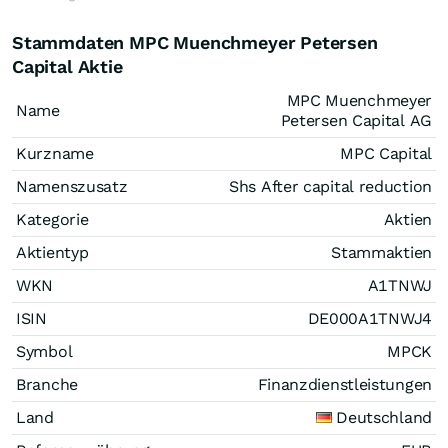
Stammdaten MPC Muenchmeyer Petersen
Capital Aktie
MPC Muenchmeyer
Name
Petersen Capital AG
Kurzname
MPC Capital
Namenszusatz
Shs After capital reduction
Kategorie
Aktien
Aktientyp
Stammaktien
WKN
A1TNWJ
ISIN
DE000A1TNWJ4
Symbol
MPCK
Branche
Finanzdienstleistungen
Land
Deutschland