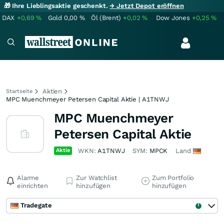
🎁 Ihre Lieblingsaktie geschenkt.
→ Jetzt Depot eröffnen
DAX
+0,69
%
Gold
0,00
%
Öl (Brent)
+0,02
%
Dow Jones
+0,25
%
Aktien
Startseite
MPC Muenchmeyer Petersen Capital Aktie | A1TNWJ
MPC Muenchmeyer
Petersen Capital Aktie
Aktie
WKN:
A1TNWJ
SYM:
MPCK
Land
Alarme
Zur Watchlist
Zum Portfolio
einrichten
hinzufügen
hinzufügen
Tradegate