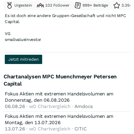
Urgestein
102 Follower
999+ Beiträge
3.354 
Es ist doch eine andere Gruppen-Gesellschaft und nicht MPC
Capital.
VG
smallvalueinvestor
Jetzt mitreden
Chartanalysen MPC Muenchmeyer Petersen
Capital
Fokus Aktien mit extremen Handelsvolumen am
Donnerstag, den 06.08.2026
06.08.26
· wO Chartvergleich ·
Amdocs
Fokus Aktien mit extremen Handelsvolumen am
Montag, den 13.07.2026
13.07.26
· wO Chartvergleich ·
CITIC