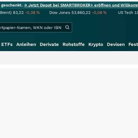
ie geschenkt.
→ Jetzt Depot bei SMARTBROKER+ eröffnen und Willkom
(Brent)
83,22
-0,38
%
Dow Jones
53.860,22
-0,08
%
US Tech 1
ETFs
Anleihen
Derivate
Rohstoffe
Krypto
Devisen
Fest