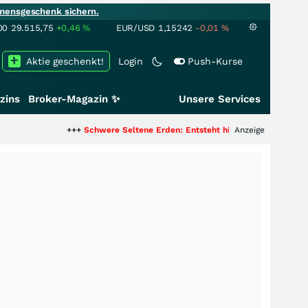
mensgeschenk sichern.
00
29.515,75
+0,46
%
EUR/USD
1,15242
-0,01
%
Aktie geschenkt!
Login
Push-Kurse
zins
Broker-Magazin ✨
Unsere Services
+++
Schwere Seltene Erden: Entsteht hier die nächste Milliardenstory
Anzeige