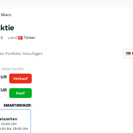
Bilanz
ktie
22
Land
Türkei
m Portfolio hinzufügen
O Aktie kaufen
EUR
Verkauf
K
EUR
Kauf
K
elszeiten
s 23:00 Uhr
:00 bis 19:00 Uhr