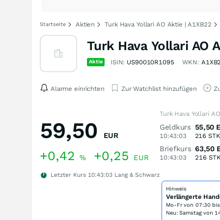
Aktien
Turk Hava Yollari AO Aktie | A1XB22
Startseite
Turk Hava Yollari AO A
Aktie
ISIN:
US90010R1095
WKN:
A1XB
Alarme einrichten
Zur Watchlist hinzufügen
Zu
Turk Hava Yollari A
59,50
Geldkurs
55,50
EUR
10:43:03
216
ST
Briefkurs
63,50
+0,42
+0,25
%
EUR
10:43:03
216
ST
Letzter Kurs
10:43:03
Lang & Schwarz
Hinweis
Verlängerte Hand
Mo-Fr von
07:30 bi
Neu: Samstag von 14