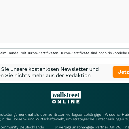
eim Handel mit Turbo-Zertifikaten. Turbo-Zertifikate sind hoch risikoreiche P
 Sie unsere kostenlosen Newsletter und
Jetz
n Sie nichts mehr aus der Redaktion
instellungsmerkmal als den zentralen verlagsunabhängigen Wissens-Hub 
 in die Börsen- und Wirtschaftswelt, um strategische Entscheidungen zu
Community Deutschlands
✅ verlagsunabhängige Partner ARIVA, Fi