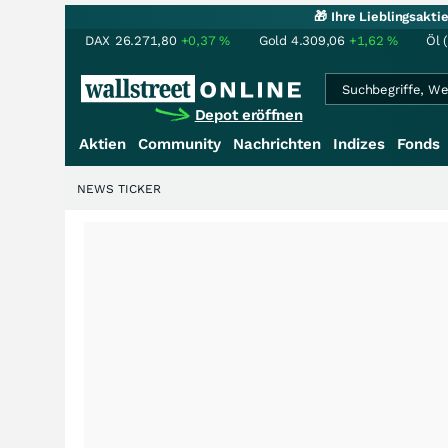
🎁 Ihre Lieblingsakt
DAX
26.271,80
+0,37
%
Gold
4.309,06
+1,62
%
Öl 
Depot eröffnen
Aktien
Community
Nachrichten
Indizes
Fonds
NEWS TICKER