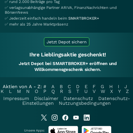
✅ rund 2.000 Beiträge pro Tag
✅ verlagsunabhängige Partner ARIVA, FinanzNachrichten und
BörsenNews
✅ Jederzeit einfach handeln beim
SMARTBROKER+
✅ mehr als 25 Jahre Marktpräsenz
Jetzt Depot sichern
Ihre Lieblingsaktie geschenkt!
Jetzt Depot bei SMARTBROKER+ eröffnen und
Willkommensgeschenk sichern.
Aktien von A - Z:
#
A
B
C
D
E
F
G
H
I
J
K
L
M
N
O
P
Q
R
S
T
U
V
W
X
Y
Z
Impressum
Disclaimer
Datenschutz
Datenschutz-
Einstellungen
Nutzungsbedingungen
Unsere Apps: