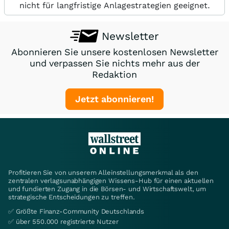
nicht für langfristige Anlagestrategien geeignet.
Newsletter
Abonnieren Sie unsere kostenlosen Newsletter
und verpassen Sie nichts mehr aus der
Redaktion
Jetzt abonnieren!
Profitieren Sie von unserem Alleinstellungsmerkmal als den
zentralen verlagsunabhängigen Wissens-Hub für einen aktuellen
und fundierten Zugang in die Börsen- und Wirtschaftswelt, um
strategische Entscheidungen zu treffen.
✅ Größte Finanz-Community Deutschlands
✅ über 550.000 registrierte Nutzer