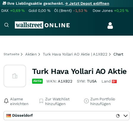
🎁 Ihre Lieblingsaktie geschenkt.
→ Jetzt Depot eröffnen
DAX
+0,69
%
Gold
0,00
%
Öl (Brent)
-1,53
%
Dow Jones
+0,25
%
Aktien
Turk Hava Yollari AO Aktie | A1XB22
Chart
Startseite
Turk Hava Yollari AO Aktie
Aktie
WKN:
A1XB22
SYM:
TU5A
Land
Alarme
Zur Watchlist
Zum Portfolio
einrichten
hinzufügen
hinzufügen
Düsseldorf