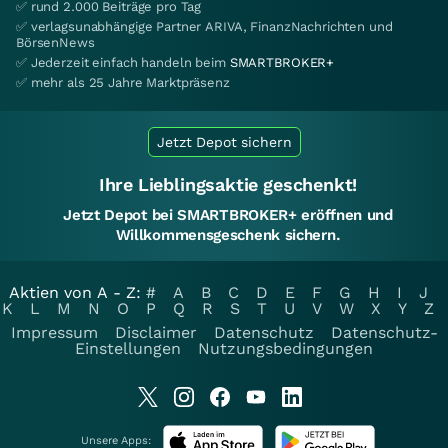
✅ rund 2.000 Beiträge pro Tag
✅ verlagsunabhängige Partner ARIVA, FinanzNachrichten und
BörsenNews
✅ Jederzeit einfach handeln beim
SMARTBROKER+
✅ mehr als 25 Jahre Marktpräsenz
Jetzt Depot sichern
Ihre Lieblingsaktie geschenkt!
Jetzt Depot bei SMARTBROKER+ eröffnen und
Willkommensgeschenk sichern.
Aktien von A - Z:
#
A
B
C
D
E
F
G
H
I
J
K
L
M
N
O
P
Q
R
S
T
U
V
W
X
Y
Z
Impressum
Disclaimer
Datenschutz
Datenschutz-
Einstellungen
Nutzungsbedingungen
Unsere Apps: