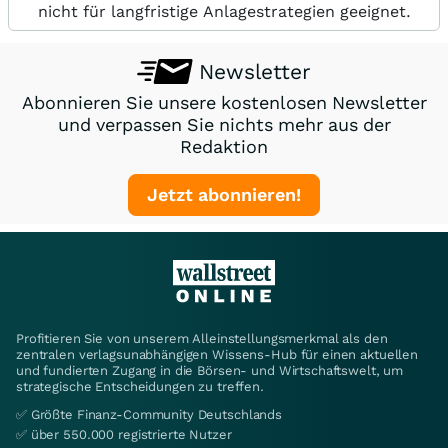
nicht für langfristige Anlagestrategien geeignet.
Newsletter
Abonnieren Sie unsere kostenlosen Newsletter
und verpassen Sie nichts mehr aus der
Redaktion
Jetzt abonnieren!
Profitieren Sie von unserem Alleinstellungsmerkmal als den
zentralen verlagsunabhängigen Wissens-Hub für einen aktuellen
und fundierten Zugang in die Börsen- und Wirtschaftswelt, um
strategische Entscheidungen zu treffen.
✅ Größte Finanz-Community Deutschlands
✅ über 550.000 registrierte Nutzer