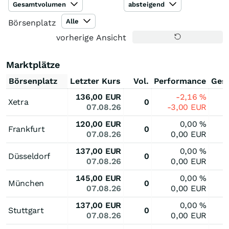
Gesamtvolumen
absteigend
Alle
Börsenplatz
vorherige Ansicht
Marktplätze
Börsenplatz
Letzter Kurs
Vol.
Performance
Ges
136,00
EUR
-2,16
%
Xetra
0
07.08.26
-3,00
EUR
120,00
EUR
0,00
%
Frankfurt
0
07.08.26
0,00
EUR
137,00
EUR
0,00
%
Düsseldorf
0
07.08.26
0,00
EUR
145,00
EUR
0,00
%
München
0
07.08.26
0,00
EUR
137,00
EUR
0,00
%
Stuttgart
0
07.08.26
0,00
EUR