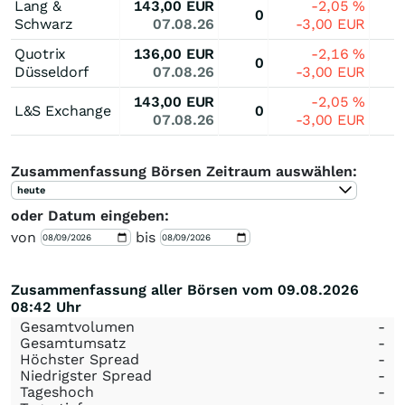
Lang &
143,00
EUR
-2,05
%
0
Schwarz
07.08.26
-3,00
EUR
Quotrix
136,00
EUR
-2,16
%
0
Düsseldorf
07.08.26
-3,00
EUR
143,00
EUR
-2,05
%
L&S Exchange
0
07.08.26
-3,00
EUR
Zusammenfassung Börsen Zeitraum auswählen:
heute
oder Datum eingeben:
von
bis
Zusammenfassung aller Börsen vom 09.08.2026
08:42 Uhr
Gesamtvolumen
-
Gesamtumsatz
-
Höchster Spread
-
Niedrigster Spread
-
Tageshoch
-