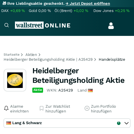
🎁 Ihre Lieblingsaktie geschenkt.
→ Jetzt Depot eröffnen
DAX
+0,69
%
Gold
0,00
%
Öl (Brent)
+0,02
%
Dow Jones
+0,25
%
Aktien
Startseite
Heidelberger Beteiligungsholding Aktie | A25429
Handelsplätze
Heidelberger
Beteiligungsholding Aktie
Aktie
WKN:
A25429
Land
Alarme
Zur Watchlist
Zum Portfolio
einrichten
hinzufügen
hinzufügen
Lang & Schwarz