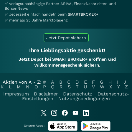
✅ verlagsunabhängige Partner ARIVA, FinanzNachrichten und
BörsenNews
✅ Jederzeit einfach handeln beim
SMARTBROKER+
✅ mehr als 25 Jahre Marktpräsenz
Jetzt Depot sichern
Ihre Lieblingsaktie geschenkt!
Jetzt Depot bei SMARTBROKER+ eröffnen und
Willkommensgeschenk sichern.
Aktien von A - Z:
#
A
B
C
D
E
F
G
H
I
J
K
L
M
N
O
P
Q
R
S
T
U
V
W
X
Y
Z
Impressum
Disclaimer
Datenschutz
Datenschutz-
Einstellungen
Nutzungsbedingungen
Unsere Apps: