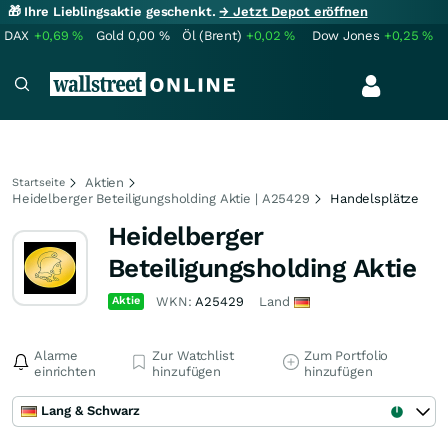
🎁 Ihre Lieblingsaktie geschenkt.
→ Jetzt Depot eröffnen
DAX
+0,69
%
Gold
0,00
%
Öl (Brent)
+0,02
%
Dow Jones
+0,25
%
Aktien
Startseite
Heidelberger Beteiligungsholding Aktie | A25429
Handelsplätze
Heidelberger
Beteiligungsholding Aktie
Aktie
WKN:
A25429
Land
Alarme
Zur Watchlist
Zum Portfolio
einrichten
hinzufügen
hinzufügen
Lang & Schwarz