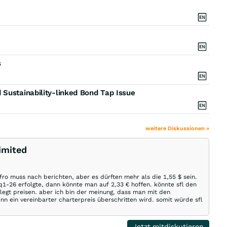
s
Sustainability-linked Bond Tap Issue
weitere Diskussionen »
imited
fro muss nach berichten, aber es dürften mehr als die 1,55 $ sein.
1-26 erfolgte, dann könnte man auf 2,33 € hoffen. könnte sfl den
elegt preisen. aber ich bin der meinung, dass man mit den
n ein vereinbarter charterpreis überschritten wird. somit würde sfl
Jetzt mitdiskutieren