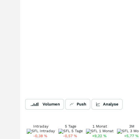
Volumen
Push
Analyse
Intraday
5 Tage
1 Monat
3M
-0,38
%
-0,57
%
+9,22
%
+5,77
%