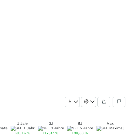
1 Jahr
3J
5J
Max
+30,16
%
+17,37
%
+80,33
%