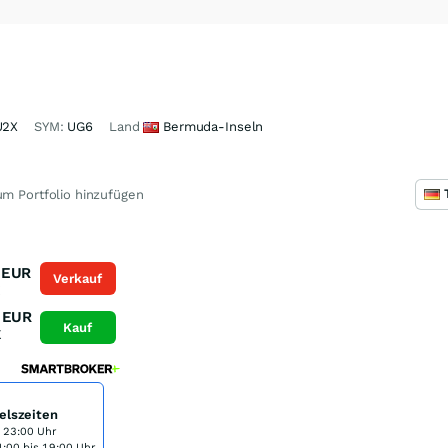
U2X
SYM:
UG6
Land
Bermuda-Inseln
m Portfolio hinzufügen
EUR
Verkauf
K
EUR
Kauf
K
elszeiten
s 23:00 Uhr
:00 bis 19:00 Uhr