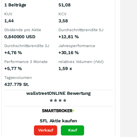
1 Beiträge
51,08
KUV
KCV
1,44
3,58
Dividende pro Aktie
Durchschnittsrendite 5J
0,840000
USD
+12,81
%
Durchschnittsrendite 3J
Jahresperformance
+4,76
%
+30,16
%
Performance 3 Monate
relatives Volumen (rVol)
+5,77
%
1,59
x
Tagesvolumen
437.779 St.
wallstreetONLINE Bewertung
⭐
⭐
⭐
⭐
SFL
Aktie kaufen
Verkauf
Kauf