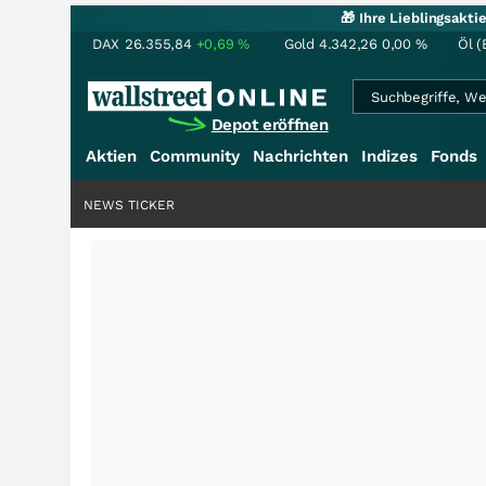
🎁 Ihre Lieblingsakt
DAX
26.355,84
+0,69
%
Gold
4.342,26
0,00
%
Öl (
Depot eröffnen
Aktien
Community
Nachrichten
Indizes
Fonds
NEWS TICKER