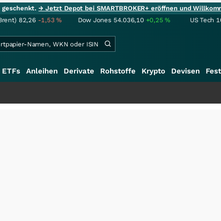
ie geschenkt.
→ Jetzt Depot bei SMARTBROKER+ eröffnen und Willkom
Brent)
82,26
-1,53
%
Dow Jones
54.036,10
+0,25
%
US Tech 1
ETFs
Anleihen
Derivate
Rohstoffe
Krypto
Devisen
Fest