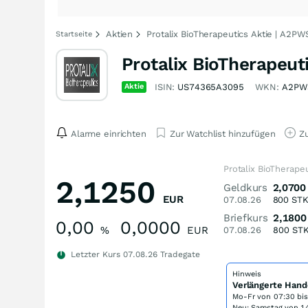
Aktien
Protalix BioTherapeutics Aktie | A2PW
Startseite
Protalix BioTherapeut
Aktie
ISIN:
US74365A3095
WKN:
A2PW
Alarme einrichten
Zur Watchlist hinzufügen
Zu
Protalix BioTherape
2,1250
Geldkurs
2,0700
EUR
07.08.26
800
ST
Briefkurs
2,1800
0,00
0,0000
%
EUR
07.08.26
800
ST
Letzter Kurs
07.08.26
Tradegate
Hinweis
Verlängerte Hand
Mo-Fr von
07:30 bi
Neu: Samstag von 14