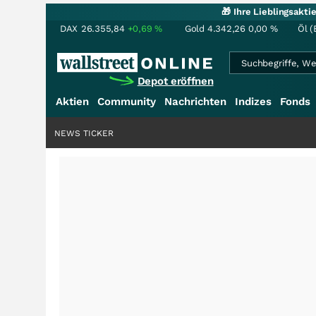
🎁 Ihre Lieblingsakt
DAX
26.355,84
+0,69
%
Gold
4.342,26
0,00
%
Öl (
Depot eröffnen
Aktien
Community
Nachrichten
Indizes
Fonds
NEWS TICKER