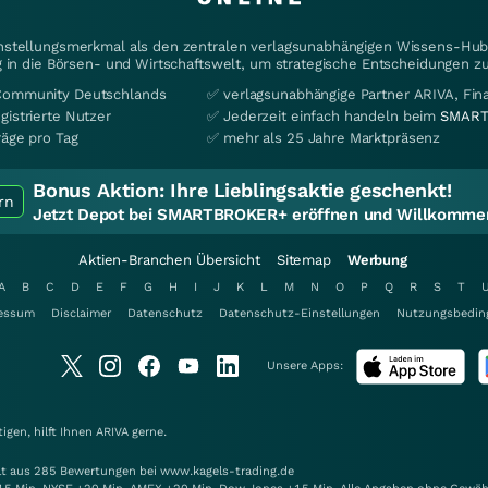
instellungsmerkmal als den zentralen verlagsunabhängigen Wissens-Hub 
 in die Börsen- und Wirtschaftswelt, um strategische Entscheidungen zu
Community Deutschlands
✅ verlagsunabhängige Partner ARIVA, Fi
gistrierte Nutzer
✅ Jederzeit einfach handeln beim
SMART
räge pro Tag
✅ mehr als 25 Jahre Marktpräsenz
Bonus Aktion:
Ihre Lieblingsaktie geschenkt!
rn
Jetzt Depot bei SMARTBROKER+ eröffnen und Willkommen
Aktien-Branchen Übersicht
Sitemap
Werbung
A
B
C
D
E
F
G
H
I
J
K
L
M
N
O
P
Q
R
S
T
essum
Disclaimer
Datenschutz
Datenschutz-Einstellungen
Nutzungsbedin
Unsere Apps:
gen, hilft Ihnen
ARIVA
gerne.
elt aus 285 Bewertungen bei www.kagels-trading.de