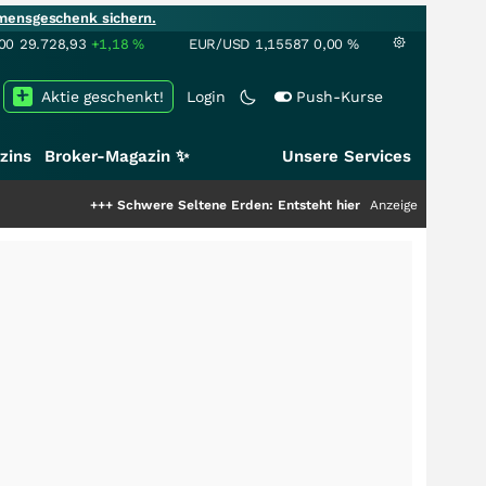
mensgeschenk sichern.
00
29.728,93
+1,18
%
EUR/USD
1,15587
0,00
%
Aktie geschenkt!
Login
Push-Kurse
zins
Broker-Magazin ✨
Unsere Services
+++
Schwere Seltene Erden: Entsteht hier die nächste Milliardenstor
Anzeige