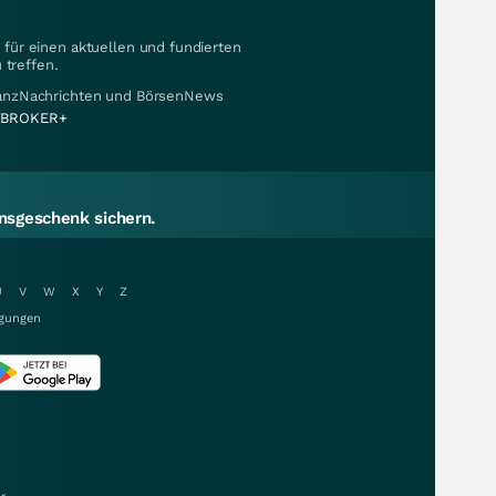
für einen aktuellen und fundierten
 treffen.
nanzNachrichten und BörsenNews
BROKER+
sgeschenk sichern.
U
V
W
X
Y
Z
gungen