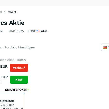
SL
Chart
ics Aktie
SL
SYM:
PBDA
Land
USA
m Portfolio hinzufügen
utics Aktie kaufen
EUR
Verkauf
K
EUR
Kauf
K
elszeiten
s 23:00 Uhr
:00 bis 19:00 Uhr