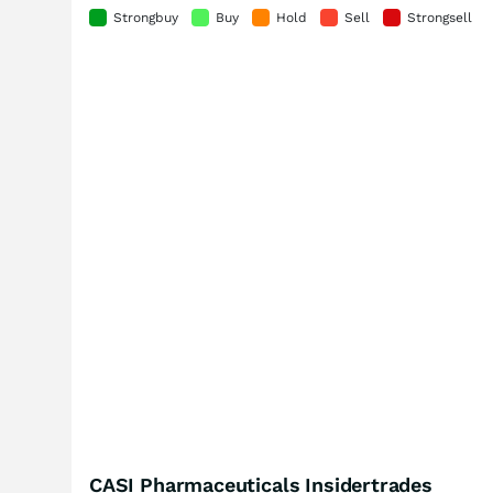
Strongbuy
Buy
Hold
Sell
Strongsell
CASI Pharmaceuticals Insidertrades