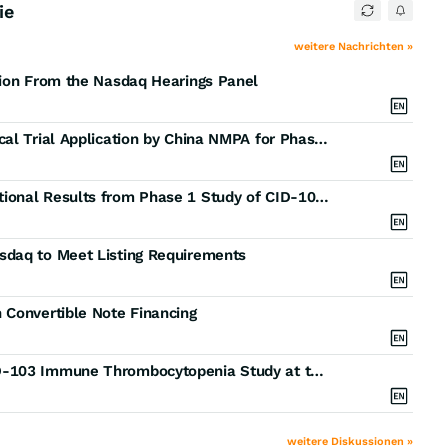
ie
weitere Nachrichten »
sion From the Nasdaq Hearings Panel
CASI Pharmaceuticals Announces Approval of Clinical Trial Application by China NMPA for Phase 1 / 2 Study of CID-103 for Renal Allograft Antibody-Mediated Rejection (AMR)
CASI Pharmaceuticals Announces Update and Additional Results from Phase 1 Study of CID-103 in Adult Patients with Chronic Immune Thrombocytopenia
sdaq to Meet Listing Requirements
 Convertible Note Financing
CASI Pharmaceuticals Announces Results from CID-103 Immune Thrombocytopenia Study at the 67th American Society of Hematology (ASH) Annual Meeting
weitere Diskussionen »