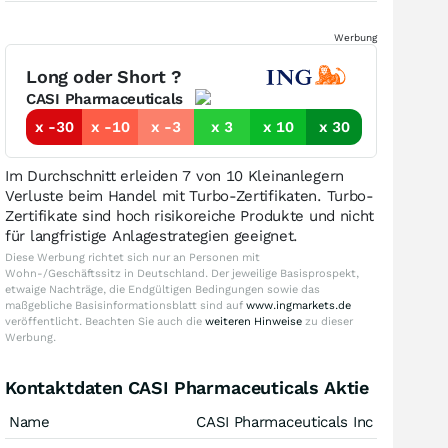
Werbung
Long oder Short ?
CASI Pharmaceuticals
x -30
x -10
x -3
x 3
x 10
x 30
Im Durchschnitt erleiden 7 von 10 Kleinanlegern
Verluste beim Handel mit Turbo-Zertifikaten. Turbo-
Zertifikate sind hoch risikoreiche Produkte und nicht
für langfristige Anlagestrategien geeignet.
Diese Werbung richtet sich nur an Personen mit
Wohn-/Geschäftssitz in Deutschland. Der jeweilige Basisprospekt,
etwaige Nachträge, die Endgültigen Bedingungen sowie das
maßgebliche Basisinformationsblatt sind auf
www.ingmarkets.de
veröffentlicht. Beachten Sie auch die
weiteren Hinweise
zu dieser
Werbung.
Kontaktdaten CASI Pharmaceuticals Aktie
Name
CASI Pharmaceuticals Inc