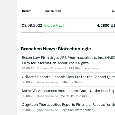
Datum
Transaktion
K
08.09.2022
08.09.2022
Insiderkauf
4,2800
U
Branchen News: Biotechnologie
Rosen Law Firm Urges ARS Pharmaceuticals, Inc. (NASD
Firm for Information About Their Rights
06.08.26
· Business Wire (engl.) ·
ARS Pharmaceuticals
Cellectis Reports Financial Results for the Second Qua
06.08.26
· globenewswire ·
Cellectis Share
MeiraGTx Announces Inducement Grant Under Nasdaq Li
06.08.26
· globenewswire ·
MeiraGTx Holdings
Cognition Therapeutics Reports Financial Results for 
06.08.26
· globenewswire ·
Cognition Therapeutics