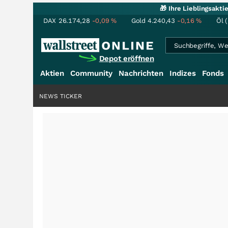
🎁 Ihre Lieblingsakt
DAX
26.174,28
-0,09
%
Gold
4.240,43
-0,16
%
Öl 
Depot eröffnen
Aktien
Community
Nachrichten
Indizes
Fonds
NEWS TICKER