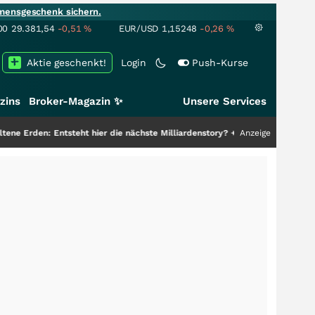
mensgeschenk sichern.
00
29.381,54
-0,51
%
EUR/USD
1,15248
-0,26
%
Aktie geschenkt!
Login
Push-Kurse
zins
Broker-Magazin ✨
Unsere Services
Entsteht hier die nächste Milliardenstory?
+++
Anzeige