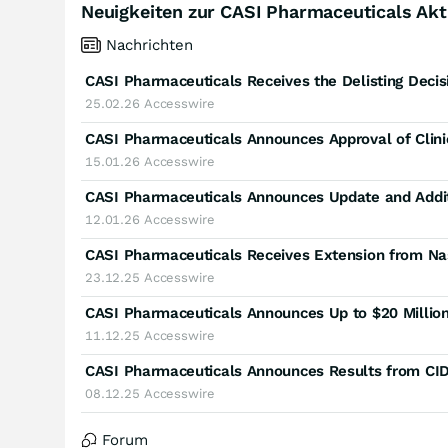
Neuigkeiten zur CASI Pharmaceuticals Akt
Nachrichten
CASI Pharmaceuticals Receives the Delisting Deci
25.02.26
Accesswire
15.01.26
Accesswire
12.01.26
Accesswire
CASI Pharmaceuticals Receives Extension from Na
23.12.25
Accesswire
CASI Pharmaceuticals Announces Up to $20 Million
11.12.25
Accesswire
08.12.25
Accesswire
Forum