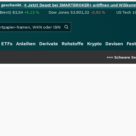
ie geschenkt.
→ Jetzt Depot bei SMARTBROKER+ eröffnen und Willkom
(Brent)
83,54
+5,15
%
Dow Jones
53.901,32
-0,92
%
US Tech 1
ETFs
Anleihen
Derivate
Rohstoffe
Krypto
Devisen
Fest
+++
Schwere Seltene Erden: 