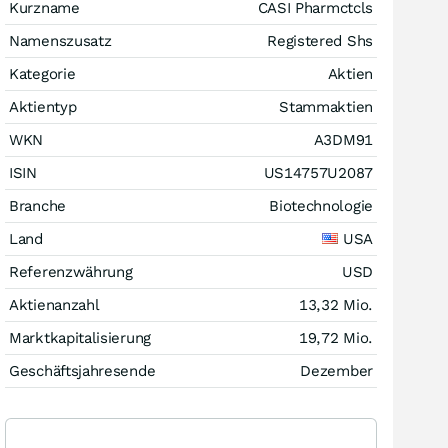
Kurzname
CASI Pharmctcls
Namenszusatz
Registered Shs
Kategorie
Aktien
Aktientyp
Stammaktien
WKN
A3DM91
ISIN
US14757U2087
Branche
Biotechnologie
Land
USA
Referenzwährung
USD
Aktienanzahl
13,32 Mio.
Marktkapitalisierung
19,72 Mio.
Geschäftsjahresende
Dezember