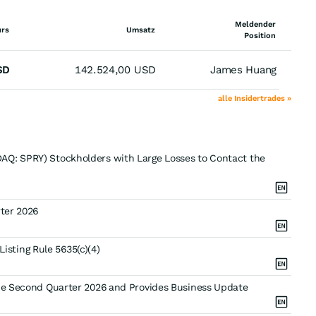
Meldender
urs
Umsatz
Position
SD
142.524,00
USD
James Huang
alle Insidertrades »
AQ: SPRY) Stockholders with Large Losses to Contact the
rter 2026
sting Rule 5635(c)(4)
the Second Quarter 2026 and Provides Business Update