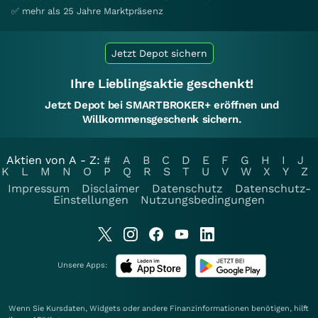
✅ mehr als 25 Jahre Marktpräsenz
Jetzt Depot sichern
Ihre Lieblingsaktie geschenkt!
Jetzt Depot bei SMARTBROKER+ eröffnen und
Willkommensgeschenk sichern.
Aktien von A - Z:
#
A
B
C
D
E
F
G
H
I
J
K
L
M
N
O
P
Q
R
S
T
U
V
W
X
Y
Z
Impressum
Disclaimer
Datenschutz
Datenschutz-
Einstellungen
Nutzungsbedingungen
Unsere Apps:
Wenn Sie Kursdaten, Widgets oder andere Finanzinformationen benötigen, hilft