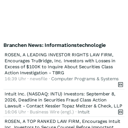
Branchen News: Informationstechnologie
ROSEN, A LEADING INVESTOR RIGHTS LAW FIRM,
Encourages TruBridge, Inc. Investors with Losses in
Excess of $100K to Inquire About Securities Class
Action Investigation - TBRG
16:39 Uhr · newsfile ·
Computer Programs & Systems
Intuit Inc. (NASDAQ: INTU) Investors: September 8,
2026, Deadline in Securities Fraud Class Action
Lawsuit - Contact Kessler Topaz Meltzer & Check, LLP
16:06 Uhr · Business Wire (engl.) ·
Intuit
ROSEN, A TOP RANKED LAW FIRM, Encourages Intuit
Inc. Investors to Secure Counsel Before Important