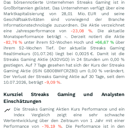
Das börsennotierte Unternehmen Streaks Gaming ist in
Großbritannien gelistet. Das Unternehmen verfügt über eine
Marktkapitalisierung von 28,01 Mio.
EUR
und seine
Geschäftsaktivitäten sind vorwiegend der Branche
Informationstechnologie zuzuordnen. Die Aktie verzeichnet
eine Jahresperformance von
-23,08
%
. Die aktuelle
Monatsperformance beträgt -. Derzeit notiert die Aktie
-82,76
%
unter ihrem 52-Wochen Hoch und
+66,67
%
über
ihrem 52-Wochen Tief. Der aktuelle Streaks Gaming
Realtimekurs (
01.07.26
) liegt bei 0,0025
€
. Damit ist die
Streaks Gaming Aktie (A3DVGD) in 24 Stunden um
0,00
%
gestiegen. Auf 7 Tage gesehen hat sich der Kurs der Streaks
Gaming Aktie (ISIN GB00BMFCRZ80) um
0,00
%
verändert.
Der Verlust der Streaks Gaming Aktie auf 30 Tage, seit dem
10.07.2026, beträgt
-9,09
%
.
Kursziel Streaks Gaming und Analysten
Einschätzungen
Die Streaks Gaming Aktien Kurs Performance und ein
Index Vergleich zeigt eine sehr schwache
Wertentwicklung über den Zeitraum von 1 Jahr mit einer
Performance von
-76,19
%
. Die Performance ist in den