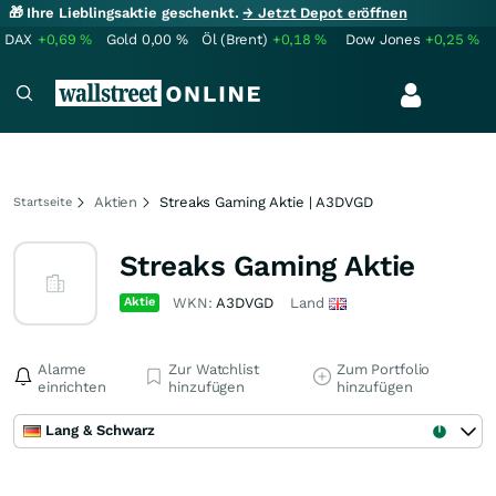
🎁 Ihre Lieblingsaktie geschenkt.
→ Jetzt Depot eröffnen
DAX
+0,69
%
Gold
0,00
%
Öl (Brent)
+0,18
%
Dow Jones
+0,25
%
Aktien
Streaks Gaming Aktie | A3DVGD
Startseite
Streaks Gaming Aktie
Aktie
WKN:
A3DVGD
Land
Alarme
Zur Watchlist
Zum Portfolio
einrichten
hinzufügen
hinzufügen
Lang & Schwarz