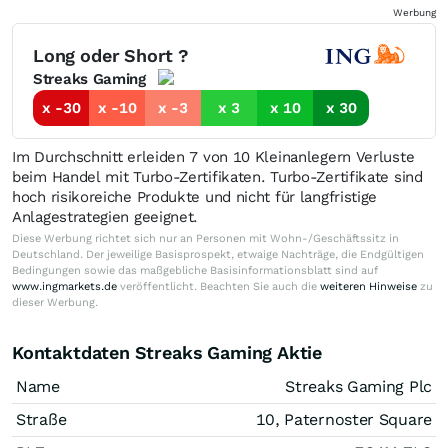
Werbung
Long oder Short ?
Streaks Gaming
x -30
x -10
x -3
x 3
x 10
x 30
Im Durchschnitt erleiden 7 von 10 Kleinanlegern Verluste
beim Handel mit Turbo-Zertifikaten. Turbo-Zertifikate sind
hoch risikoreiche Produkte und nicht für langfristige
Anlagestrategien geeignet.
Diese Werbung richtet sich nur an Personen mit Wohn-/Geschäftssitz in
Deutschland. Der jeweilige Basisprospekt, etwaige Nachträge, die Endgültigen
Bedingungen sowie das maßgebliche Basisinformationsblatt sind auf
www.ingmarkets.de
veröffentlicht. Beachten Sie auch die
weiteren Hinweise
zu
dieser Werbung.
Kontaktdaten Streaks Gaming Aktie
Name
Streaks Gaming Plc
Straße
10, Paternoster Square