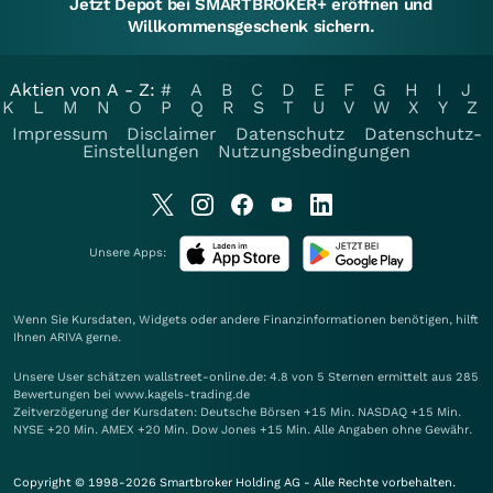
Jetzt Depot bei SMARTBROKER+ eröffnen und
Willkommensgeschenk sichern.
Aktien von A - Z:
#
A
B
C
D
E
F
G
H
I
J
K
L
M
N
O
P
Q
R
S
T
U
V
W
X
Y
Z
Impressum
Disclaimer
Datenschutz
Datenschutz-
Einstellungen
Nutzungsbedingungen
Unsere Apps:
Wenn Sie Kursdaten, Widgets oder andere Finanzinformationen benötigen, hilft
Ihnen
ARIVA
gerne.
Unsere User schätzen wallstreet-online.de: 4.8 von 5 Sternen ermittelt aus 285
Bewertungen bei www.kagels-trading.de
Zeitverzögerung der Kursdaten: Deutsche Börsen +15 Min. NASDAQ +15 Min.
NYSE +20 Min. AMEX +20 Min. Dow Jones +15 Min. Alle Angaben ohne Gewähr.
Copyright © 1998-2026 Smartbroker Holding AG - Alle Rechte vorbehalten.