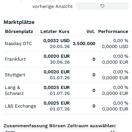
vorherige Ansicht
Marktplätze
Börsenplatz
Letzter Kurs
Vol.
Performance
0,0032
USD
0,00
%
Nasdaq OTC
2.500.000
20.05.26
0,0000
USD
0,0020
EUR
0,00
%
Frankfurt
0
30.06.26
0,0000
EUR
0,0020
EUR
0,00
%
Stuttgart
0
01.07.26
0,0000
EUR
Lang &
0,0025
EUR
0,00
%
0
Schwarz
01.07.26
0,0000
EUR
0,0025
EUR
0,00
%
L&S Exchange
0
01.07.26
0,0000
EUR
Zusammenfassung Börsen Zeitraum auswählen:
heute