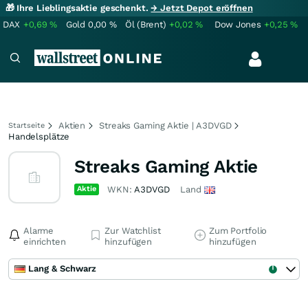
🎁 Ihre Lieblingsaktie geschenkt.
→ Jetzt Depot eröffnen
DAX
+0,69
%
Gold
0,00
%
Öl (Brent)
+0,02
%
Dow Jones
+0,25
%
Aktien
Streaks Gaming Aktie | A3DVGD
Startseite
Handelsplätze
Streaks Gaming Aktie
Aktie
WKN:
A3DVGD
Land
Alarme
Zur Watchlist
Zum Portfolio
einrichten
hinzufügen
hinzufügen
Lang & Schwarz