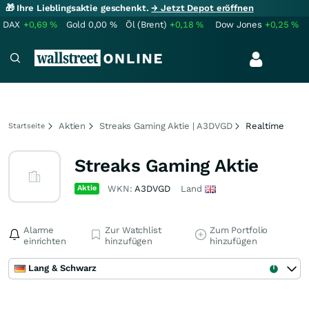
🎁 Ihre Lieblingsaktie geschenkt.
→ Jetzt Depot eröffnen
DAX
+0,69
%
Gold
0,00
%
Öl (Brent)
+0,18
%
Dow Jones
+0,25
%
Aktien
Streaks Gaming Aktie | A3DVGD
Realtime
Startseite
Streaks Gaming Aktie
Aktie
WKN:
A3DVGD
Land
Alarme
Zur Watchlist
Zum Portfolio
einrichten
hinzufügen
hinzufügen
Lang & Schwarz