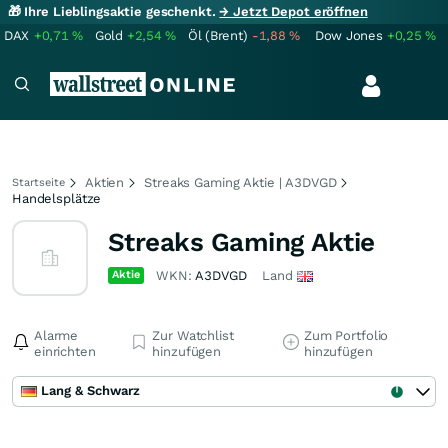
🎁 Ihre Lieblingsaktie geschenkt.
→ Jetzt Depot eröffnen
DAX
+0,71
%
Gold
+2,54
%
Öl (Brent)
-1,88
%
Dow Jones
+0,25
%
Aktien
Streaks Gaming Aktie | A3DVGD
Startseite
Handelsplätze
Streaks Gaming Aktie
Aktie
WKN:
A3DVGD
Land
Alarme
Zur Watchlist
Zum Portfolio
einrichten
hinzufügen
hinzufügen
Lang & Schwarz