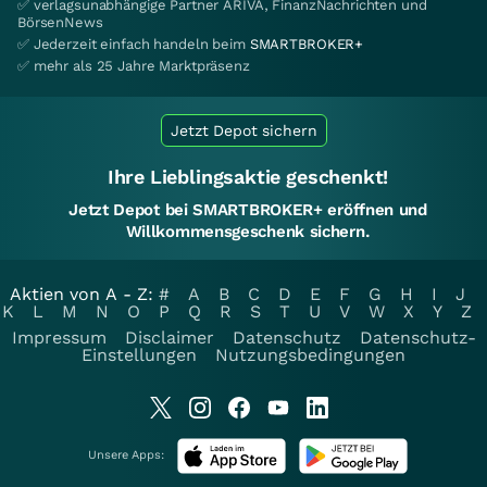
✅ verlagsunabhängige Partner ARIVA, FinanzNachrichten und
BörsenNews
✅ Jederzeit einfach handeln beim
SMARTBROKER+
✅ mehr als 25 Jahre Marktpräsenz
Jetzt Depot sichern
Ihre Lieblingsaktie geschenkt!
Jetzt Depot bei SMARTBROKER+ eröffnen und
Willkommensgeschenk sichern.
Aktien von A - Z:
#
A
B
C
D
E
F
G
H
I
J
K
L
M
N
O
P
Q
R
S
T
U
V
W
X
Y
Z
Impressum
Disclaimer
Datenschutz
Datenschutz-
Einstellungen
Nutzungsbedingungen
Unsere Apps: