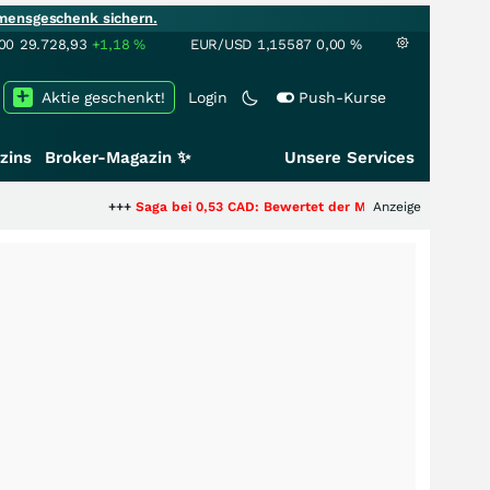
mensgeschenk sichern.
00
29.728,93
+1,18
%
EUR/USD
1,15587
0,00
%
Aktie geschenkt!
Login
Push-Kurse
zins
Broker-Magazin ✨
Unsere Services
+++
Saga bei 0,53 CAD: Bewertet der Markt noch immer nur die Hälf
Anzeige