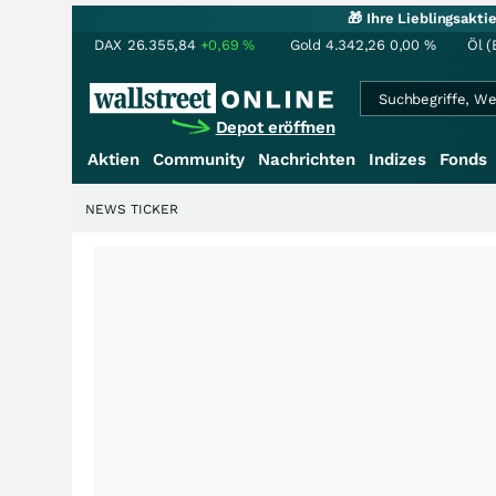
🎁 Ihre Lieblingsakt
DAX
26.355,84
+0,69
%
Gold
4.342,26
0,00
%
Öl (
Depot eröffnen
Aktien
Community
Nachrichten
Indizes
Fonds
NEWS TICKER