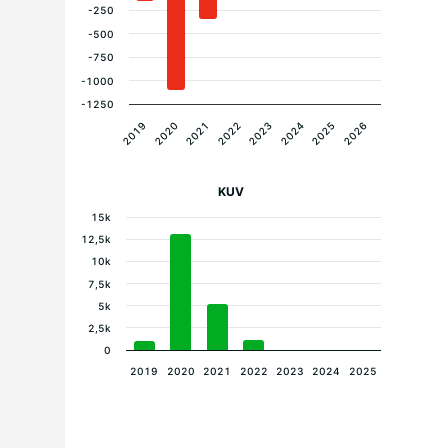
-250
-500
-750
-1000
-1250
2019
2020
2021
2022
2023
2024
2025
2026
KUV
15k
12,5k
10k
7,5k
5k
2,5k
0
2019
2020
2021
2022
2023
2024
2025