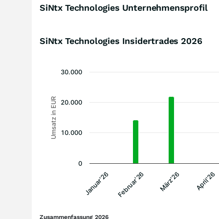
SiNtx Technologies Unternehmensprofil
SiNtx Technologies Insidertrades
2026
30.000
Umsatz in EUR
20.000
10.000
0
Februar'26
Januar'26
April'26
März'26
Zusammenfassung 2026