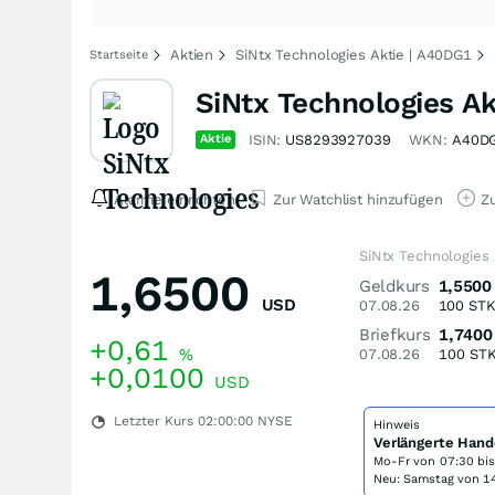
Aktien
SiNtx Technologies Aktie | A40DG1
Startseite
SiNtx Technologies Ak
Aktie
ISIN:
US8293927039
WKN:
A40D
Alarme einrichten
Zur Watchlist hinzufügen
Zu
SiNtx Technologies 
1,6500
Geldkurs
1,5500
USD
07.08.26
100
ST
Briefkurs
1,7400
+0,61
%
07.08.26
100
ST
+0,0100
USD
Letzter Kurs
02:00:00
NYSE
Hinweis
Verlängerte Hand
Mo-Fr von
07:30 bi
Neu: Samstag von 14