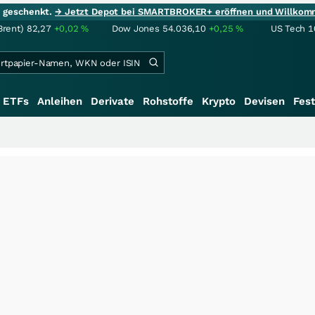
ie geschenkt.
→ Jetzt Depot bei SMARTBROKER+ eröffnen und Willkom
Brent)
82,27
+0,02
%
Dow Jones
54.036,10
+0,25
%
US Tech 1
ETFs
Anleihen
Derivate
Rohstoffe
Krypto
Devisen
Fest