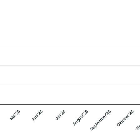
Mai'26
August'26
No
Juli'26
Oktober'26
Juni'26
September'26