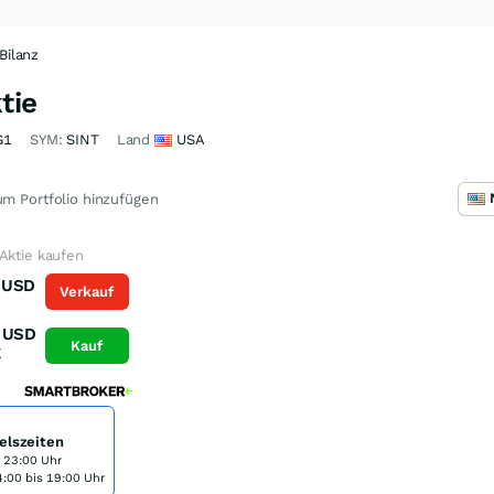
Bilanz
tie
G1
SYM:
SINT
Land
USA
m Portfolio hinzufügen
Aktie kaufen
USD
Verkauf
K
USD
Kauf
K
elszeiten
s 23:00 Uhr
:00 bis 19:00 Uhr