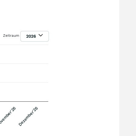
Zeitraum
2026
vember'26
Dezember'26