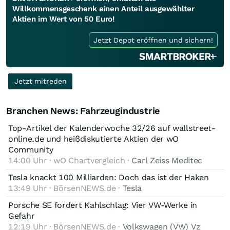
Willkommensgeschenk einen Anteil ausgewählter
Aktien im Wert von 50 Euro!
Jetzt Depot eröffnen und sichern!
Jetzt mitreden
Branchen News: Fahrzeugindustrie
Top-Artikel der Kalenderwoche 32/26 auf wallstreet-
online.de und heißdiskutierte Aktien der wO
Community
14:00 Uhr · wO Chartvergleich ·
Carl Zeiss Meditec
Tesla knackt 100 Milliarden: Doch das ist der Haken
13:49 Uhr · BörsenNEWS.de ·
Tesla
Porsche SE fordert Kahlschlag: Vier VW-Werke in
Gefahr
12:19 Uhr · BörsenNEWS.de ·
Volkswagen (VW) Vz