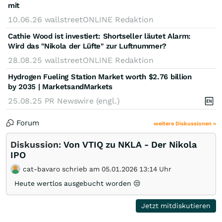
mit
10.06.26
wallstreetONLINE Redaktion
Cathie Wood ist investiert: Shortseller läutet Alarm:
Wird das "Nikola der Lüfte" zur Luftnummer?
28.08.25
wallstreetONLINE Redaktion
Hydrogen Fueling Station Market worth $2.76 billion
by 2035 | MarketsandMarkets
25.08.25
PR Newswire (engl.)
Forum
weitere Diskussionen »
Diskussion:
Von VTIQ zu NKLA - Der Nikola
IPO
cat-bavaro schrieb am 05.01.2026 13:14 Uhr
Heute wertlos ausgebucht worden 😒
Jetzt mitdiskutieren