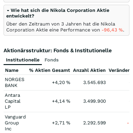
Wie hat sich die Nikola Corporation Aktie
entwickelt?
Über den Zeitraum von 3 Jahren hat die Nikola
Corporation Aktie eine Performance von
-96,43
%
.
Aktionärsstruktur: Fonds & Institutionelle
Institutionelle
Fonds
Name
% Aktien Gesamt
Anzahl Aktien
Veränder
NORGES
+4,20
%
3.545.693
0
BANK
Antara
Capital
+4,14
%
3.499.900
0
LP
Vanguard
Group
+2,71
%
2.292.599
-1
Inc