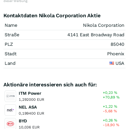
dieser Werbung.
Kontaktdaten Nikola Corporation Aktie
Name
Nikola Corporation
Straße
4141 East Broadway Road
PLZ
85040
Stadt
Phoenix
Land
USA
Aktionäre interessieren sich auch für:
+0,23
%
ITM Power
+70,89
%
1,292000 EUR
+1,22
%
NEL ASA
-5,68
%
0,199400 EUR
+0,26
%
BYD
-18,90
%
10,036 EUR