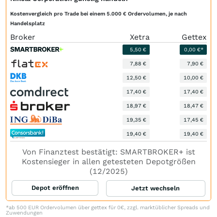
Kostenvergleich pro Trade bei einem 5.000 € Ordervolumen, je nach
Handelsplatz
Broker
Xetra
Gettex
5,50 €
0,00 €*
7,88 €
7,90 €
12,50 €
10,00 €
17,40 €
17,40 €
18,97 €
18,47 €
19,35 €
17,45 €
19,40 €
19,40 €
Von Finanztest bestätigt: SMARTBROKER+ ist
Kostensieger in allen getesteten Depotgrößen
(12/2025)
Depot eröffnen
Jetzt wechseln
*ab 500 EUR Ordervolumen über gettex für 0€, zzgl. marktüblicher Spreads und
Zuwendungen