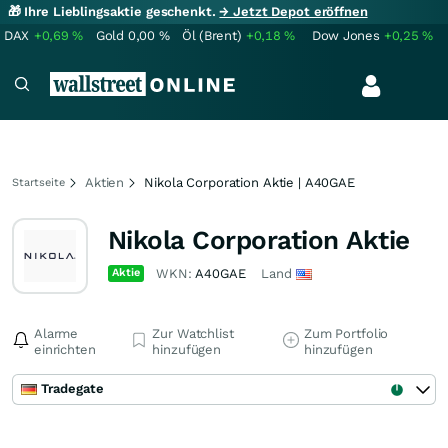
🎁 Ihre Lieblingsaktie geschenkt.
→ Jetzt Depot eröffnen
DAX
+0,69
%
Gold
0,00
%
Öl (Brent)
+0,18
%
Dow Jones
+0,25
%
Aktien
Nikola Corporation Aktie | A40GAE
Startseite
Nikola Corporation Aktie
Aktie
WKN:
A40GAE
Land
Alarme
Zur Watchlist
Zum Portfolio
einrichten
hinzufügen
hinzufügen
Tradegate