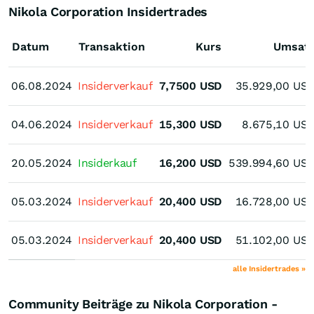
Nikola Corporation Insidertrades
Datum
Transaktion
Kurs
Umsat
06.08.2024
06.08.2024
Insiderverkauf
7,7500
USD
35.929,00
US
04.06.2024
04.06.2024
Insiderverkauf
15,300
USD
8.675,10
US
20.05.2024
20.05.2024
Insiderkauf
16,200
USD
539.994,60
US
05.03.2024
05.03.2024
Insiderverkauf
20,400
USD
16.728,00
US
05.03.2024
05.03.2024
Insiderverkauf
20,400
USD
51.102,00
US
alle Insidertrades »
Community Beiträge zu Nikola Corporation -