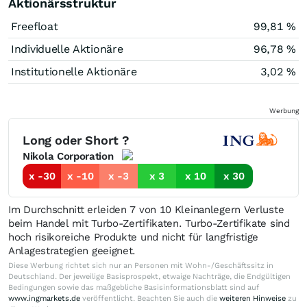
Aktionärsstruktur
Freefloat
99,81 %
Individuelle Aktionäre
96,78 %
Institutionelle Aktionäre
3,02 %
Werbung
Long oder Short ?
Nikola Corporation
x -30
x -10
x -3
x 3
x 10
x 30
Im Durchschnitt erleiden 7 von 10 Kleinanlegern Verluste
beim Handel mit Turbo-Zertifikaten. Turbo-Zertifikate sind
hoch risikoreiche Produkte und nicht für langfristige
Anlagestrategien geeignet.
Diese Werbung richtet sich nur an Personen mit Wohn-/Geschäftssitz in
Deutschland. Der jeweilige Basisprospekt, etwaige Nachträge, die Endgültigen
Bedingungen sowie das maßgebliche Basisinformationsblatt sind auf
www.ingmarkets.de
veröffentlicht. Beachten Sie auch die
weiteren Hinweise
zu