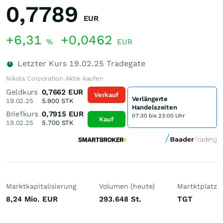
0,7789
EUR
+6,31
+0,0462
%
EUR
Letzter Kurs
19.02.25
Tradegate
Nikola Corporation Aktie kaufen
Geldkurs
0,7662
EUR
Verkauf
Verlängerte
19.02.25
5.900
STK
Handelszeiten
Briefkurs
0,7915
EUR
07:30 bis 23:00 Uhr
Kauf
19.02.25
5.700
STK
Marktkapitalisierung
Volumen (heute)
Martktplatz
8,24 Mio.
EUR
293.648
St.
TGT