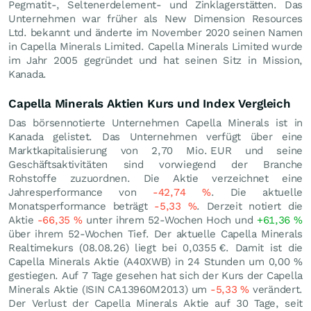
Pegmatit-, Seltenerdelement- und Zinklagerstätten. Das
Unternehmen war früher als New Dimension Resources
Ltd. bekannt und änderte im November 2020 seinen Namen
in Capella Minerals Limited. Capella Minerals Limited wurde
im Jahr 2005 gegründet und hat seinen Sitz in Mission,
Kanada.
Capella Minerals Aktien Kurs und Index Vergleich
Das börsennotierte Unternehmen Capella Minerals ist in
Kanada gelistet. Das Unternehmen verfügt über eine
Marktkapitalisierung von 2,70 Mio.
EUR
und seine
Geschäftsaktivitäten sind vorwiegend der Branche
Rohstoffe zuzuordnen. Die Aktie verzeichnet eine
Jahresperformance von
-42,74
%
. Die aktuelle
Monatsperformance beträgt
-5,33
%
. Derzeit notiert die
Aktie
-66,35
%
unter ihrem 52-Wochen Hoch und
+61,36
%
über ihrem 52-Wochen Tief. Der aktuelle Capella Minerals
Realtimekurs (
08.08.26
) liegt bei 0,0355
€
. Damit ist die
Capella Minerals Aktie (A40XWB) in 24 Stunden um
0,00
%
gestiegen. Auf 7 Tage gesehen hat sich der Kurs der Capella
Minerals Aktie (ISIN CA13960M2013) um
-5,33
%
verändert.
Der Verlust der Capella Minerals Aktie auf 30 Tage, seit