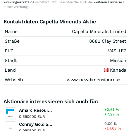
www.ingmarkets.de
veröffentlicht. Beachten Sie auch die
weiteren Hinweise
zu
dieser Werbung.
Kontaktdaten Capella Minerals Aktie
Name
Capella Minerals Limited
Straße
8681 Clay Street
PLZ
V4S 1E7
Stadt
Mission
Land
Kanada
Webseite
www.newdimensionresources.com
Aktionäre interessieren sich auch für:
+2,61
%
Amarc Resources
+7,27
%
0,590000 EUR
0,00
%
Conroy Gold and Natural Resources
-14,62
%
0,090500 EUR