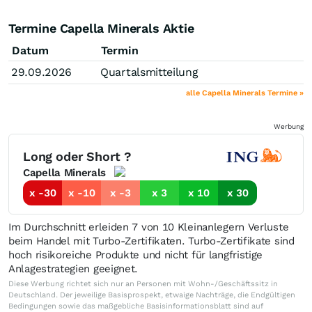
Termine Capella Minerals Aktie
Datum
Termin
29.09.2026
Quartalsmitteilung
alle Capella Minerals Termine »
Werbung
Long oder Short ?
Capella Minerals
x -30
x -10
x -3
x 3
x 10
x 30
Im Durchschnitt erleiden 7 von 10 Kleinanlegern Verluste
beim Handel mit Turbo-Zertifikaten. Turbo-Zertifikate sind
hoch risikoreiche Produkte und nicht für langfristige
Anlagestrategien geeignet.
Diese Werbung richtet sich nur an Personen mit Wohn-/Geschäftssitz in
Deutschland. Der jeweilige Basisprospekt, etwaige Nachträge, die Endgültigen
Bedingungen sowie das maßgebliche Basisinformationsblatt sind auf