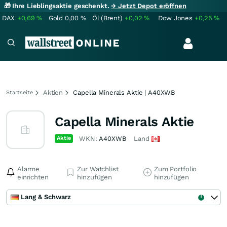
🎁 Ihre Lieblingsaktie geschenkt.
→ Jetzt Depot eröffnen
DAX
+0,69
%
Gold
0,00
%
Öl (Brent)
+0,02
%
Dow Jones
+0,25
%
Aktien
Capella Minerals Aktie | A40XWB
Startseite
Capella Minerals Aktie
Aktie
WKN:
A40XWB
Land
Alarme
Zur Watchlist
Zum Portfolio
einrichten
hinzufügen
hinzufügen
Lang & Schwarz