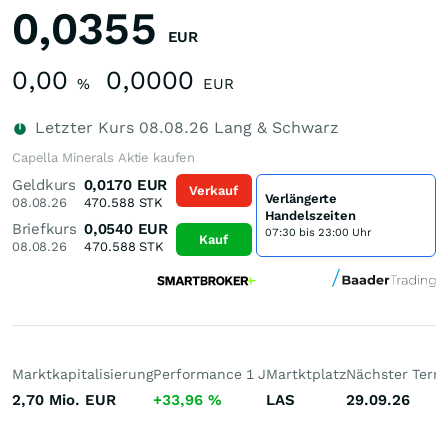
0,0355
EUR
0,00
0,0000
%
EUR
Letzter Kurs
08.08.26
Lang & Schwarz
Capella Minerals Aktie kaufen
Geldkurs
0,0170
EUR
Verkauf
Verlängerte
08.08.26
470.588
STK
Handelszeiten
Briefkurs
0,0540
EUR
07:30 bis 23:00 Uhr
Kauf
08.08.26
470.588
STK
Marktkapitalisierung
Performance 1 J
Martktplatz
Nächster Term
2,70 Mio.
EUR
+33,96
%
LAS
29.09.26