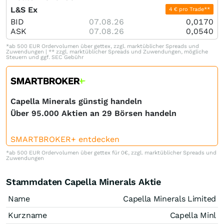
L&S Ex
4 € pro Trade**
BID
07.08.26
0,0170
ASK
07.08.26
0,0540
*ab 500 EUR Ordervolumen über gettex, zzgl. marktüblicher Spreads und
Zuwendungen | ** zzgl. marktüblicher Spreads und Zuwendungen, mögliche
Steuern und ggf. SEC Gebühr
Capella Minerals günstig handeln
Über 95.000 Aktien an 29 Börsen handeln
SMARTBROKER+ entdecken
*ab 500 EUR Ordervolumen über gettex für 0€, zzgl. marktüblicher Spreads und
Zuwendungen
Stammdaten Capella Minerals Aktie
Name
Capella Minerals Limited
Kurzname
Capella Minl