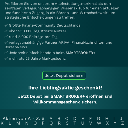
Profitieren Sie von unserem Alleinstellungsmerkmal als den
zentralen verlagsunabhängigen Wissens-Hub für einen aktuellen
und fundierten Zugang in die Börsen- und Wirtschaftswelt, um
strategische Entscheidungen zu treffen.
✅ Größte Finanz-Community Deutschlands
✅ über 550.000 registrierte Nutzer
✅ rund 2.000 Beiträge pro Tag
✅ verlagsunabhängige Partner ARIVA, FinanzNachrichten und
BörsenNews
✅ Jederzeit einfach handeln beim
SMARTBROKER+
✅ mehr als 25 Jahre Marktpräsenz
Jetzt Depot sichern
Ihre Lieblingsaktie geschenkt!
Jetzt Depot bei SMARTBROKER+ eröffnen und
Willkommensgeschenk sichern.
Aktien von A - Z:
#
A
B
C
D
E
F
G
H
I
J
K
L
M
N
O
P
Q
R
S
T
U
V
W
X
Y
Z