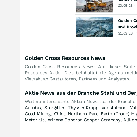
20.05.26
· 
Golden Cr
and Prov
31.03.26
· 
Golden Cross Resources News
Golden Cross Resources News: Auf dieser Seite
Resources Aktie. Dies beinhaltet die Agenturmel
Vielzahl an Gastautoren, Partnern und Analysten.
Aktie News aus der Branche Stahl und Be
Weitere interessante Aktien News aus der Branche
Aurubis
,
Salzgitter
,
ThyssenKrupp
,
voestalpine
,
Val
Gold Mining
,
China Northern Rare Earth (Group) Hi
Materials
,
Arizona Sonoran Copper Company
,
Allke