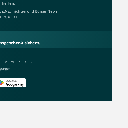
 treffen.
nanzNachrichten und BörsenNews
BROKER+
sgeschenk sichern.
U
V
W
X
Y
Z
gungen
r.