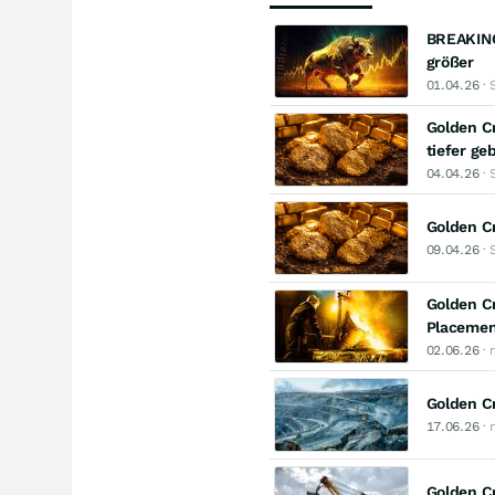
BREAKING:
größer
01.04.26
· 
Golden Cr
tiefer ge
04.04.26
· 
Golden Cr
09.04.26
· 
Golden C
Placeme
02.06.26
· 
Golden C
17.06.26
· 
Golden Cr