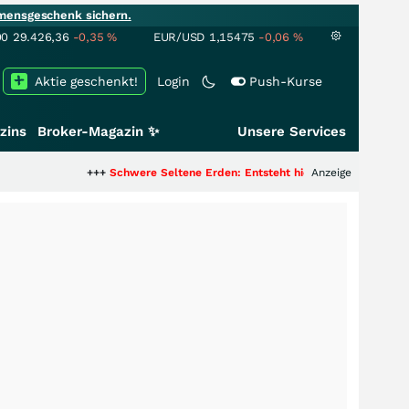
mensgeschenk sichern.
00
29.426,36
-0,35
%
EUR/USD
1,15475
-0,06
%
Aktie geschenkt!
Login
Push-Kurse
zins
Broker-Magazin ✨
Unsere Services
+++
Schwere Seltene Erden: Entsteht hier die nächste Milliardenstory
Anzeige