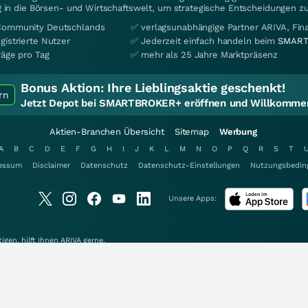
 in die Börsen- und Wirtschaftswelt, um strategische Entscheidungen zu
Community Deutschlands
✅ verlagsunabhängige Partner ARIVA, Fi
gistrierte Nutzer
✅ Jederzeit einfach handeln beim
SMART
räge pro Tag
✅ mehr als 25 Jahre Marktpräsenz
Bonus Aktion:
Ihre Lieblingsaktie geschenkt!
rn
Jetzt Depot bei SMARTBROKER+ eröffnen und Willkommen
Aktien-Branchen Übersicht
Sitemap
Werbung
A
B
C
D
E
F
G
H
I
J
K
L
M
N
O
P
Q
R
S
T
essum
Disclaimer
Datenschutz
Datenschutz-Einstellungen
Nutzungsbedin
Unsere Apps:
gen, hilft Ihnen
ARIVA
gerne.
elt aus 285 Bewertungen bei www.kagels-trading.de
15 Min. NYSE +20 Min. AMEX +20 Min. Dow Jones +15 Min. Alle Angaben ohne Gewäh