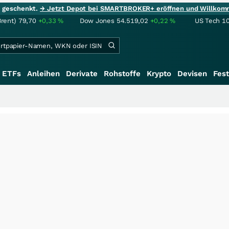
ie geschenkt.
→ Jetzt Depot bei SMARTBROKER+ eröffnen und Willkom
Brent)
79,70
+0,33
%
Dow Jones
54.519,02
+0,22
%
US Tech 1
ETFs
Anleihen
Derivate
Rohstoffe
Krypto
Devisen
Fest