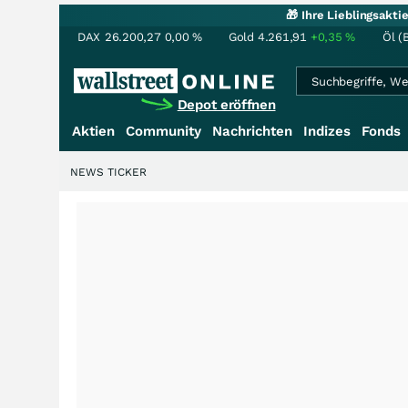
🎁 Ihre Lieblingsakt
DAX
26.200,27
0,00
%
Gold
4.261,91
+0,35
%
Öl (
Depot eröffnen
Aktien
Community
Nachrichten
Indizes
Fonds
NEWS TICKER