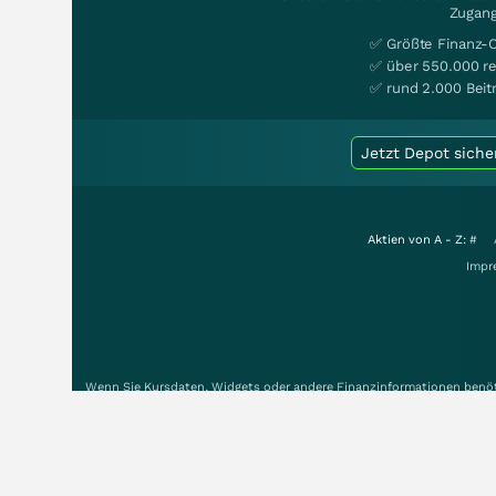
Zugang
✅ Größte Finanz-
✅ über 550.000 re
✅ rund 2.000 Beit
Jetzt Depot siche
Aktien von A - Z:
#
Impr
Wenn Sie Kursdaten, Widgets oder andere Finanzinformationen benöti
Unsere User schätzen wallstreet-online.de: 4.8 von 5 Sternen ermitt
Zeitverzögerung der Kursdaten: Deutsche Börsen +15 Min. NASDAQ +