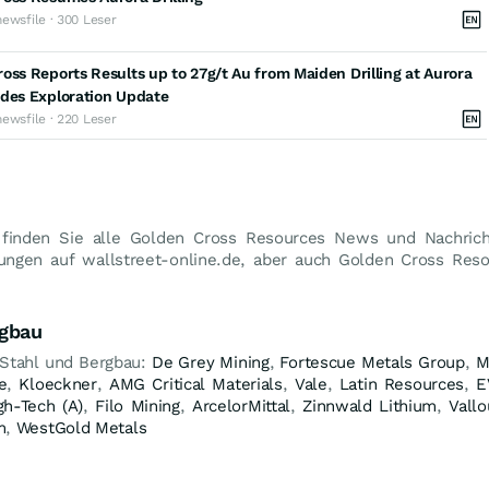
newsfile · 300 Leser
oss Reports Results up to 27g/t Au from Maiden Drilling at Aurora
ides Exploration Update
newsfile · 220 Leser
 finden Sie alle Golden Cross Resources News und Nachric
dungen auf wallstreet-online.de, aber auch Golden Cross Res
rgbau
 Stahl und Bergbau:
De Grey Mining
,
Fortescue Metals Group
,
M
e
,
Kloeckner
,
AMG Critical Materials
,
Vale
,
Latin Resources
,
E
gh-Tech (A)
,
Filo Mining
,
ArcelorMittal
,
Zinnwald Lithium
,
Vallo
m
,
WestGold Metals