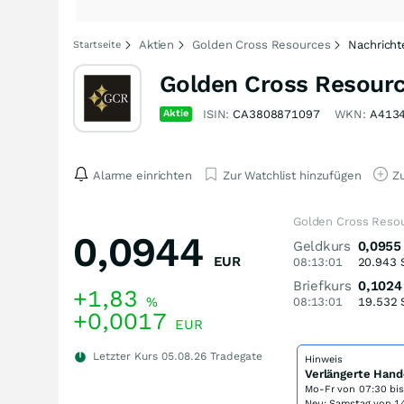
Aktien
Golden Cross Resources
Nachricht
Startseite
Golden Cross Resourc
Aktie
ISIN:
CA3808871097
WKN:
A413
Alarme einrichten
Zur Watchlist hinzufügen
Zu
Golden Cross Resou
0,0944
Geldkurs
0,0955
EUR
08:13:01
20.943
Briefkurs
0,1024
+1,83
%
08:13:01
19.532
+0,0017
EUR
Letzter Kurs
05.08.26
Tradegate
Hinweis
Verlängerte Hand
Mo-Fr von
07:30 bi
Neu: Samstag von 14