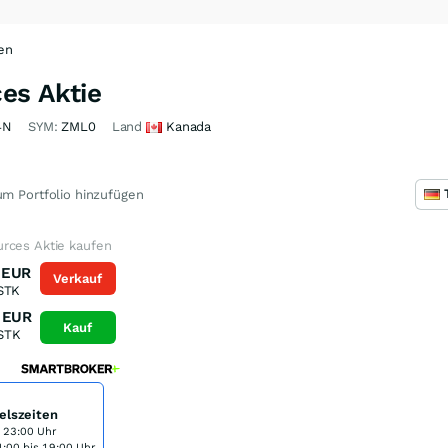
en
es Aktie
4N
SYM:
ZML0
Land
Kanada
m Portfolio hinzufügen
rces Aktie kaufen
EUR
Verkauf
STK
EUR
Kauf
STK
elszeiten
s 23:00 Uhr
:00 bis 19:00 Uhr