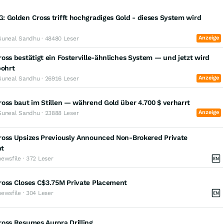
 Golden Cross trifft hochgradiges Gold - dieses System wird
Anzeige
Suneal Sandhu · 48480 Leser
oss bestätigt ein Fosterville-ähnliches System — und jetzt wird
bohrt
Anzeige
Suneal Sandhu · 26916 Leser
oss baut im Stillen — während Gold über 4.700 $ verharrt
Anzeige
Suneal Sandhu · 23888 Leser
ross Upsizes Previously Announced Non-Brokered Private
nt
newsfile · 372 Leser
ross Closes C$3.75M Private Placement
newsfile · 304 Leser
oss Resumes Aurora Drilling