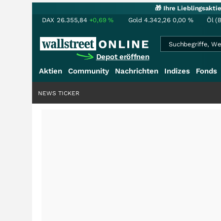
🎁 Ihre Lieblingsakt
DAX
26.355,84
+0,69
%
Gold
4.342,26
0,00
%
Öl (
Depot eröffnen
Aktien
Community
Nachrichten
Indizes
Fonds
NEWS TICKER