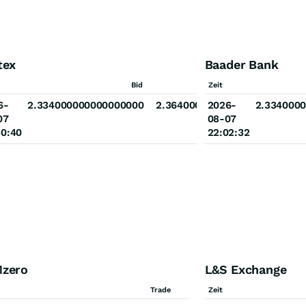
tex
Baader Bank
Ask
Bid
Zeit
Ask
00000000
6-
2.334000000000000000
2.364000000000000000
2026-
2.334000
07
08-07
50:40
22:02:32
zero
L&S Exchange
Trade
Zeit