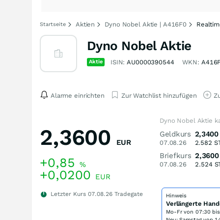
Aktien
Dyno Nobel Aktie | A416F0
Realti
Startseite
Dyno Nobel Aktie
Aktie
ISIN:
AU0000390544
WKN:
A416
Alarme einrichten
Zur Watchlist hinzufügen
Zu
Dyno Nobel Aktie k
2,3600
Geldkurs
2,3400
EUR
07.08.26
2.582
S
Briefkurs
2,3600
+0,85
%
07.08.26
2.524
S
+0,0200
EUR
Letzter Kurs
07.08.26
Tradegate
Hinweis
Verlängerte Hand
Mo-Fr von
07:30 bi
Neu: Samstag von 14