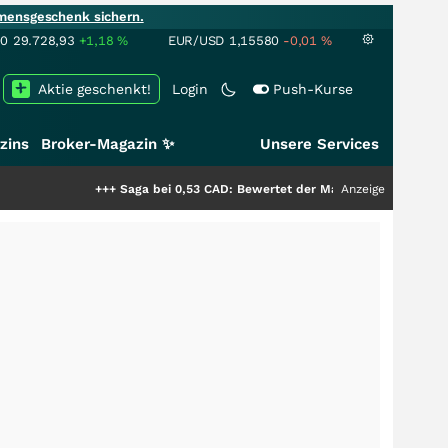
mensgeschenk sichern.
00
29.728,93
+1,18
%
EUR/USD
1,15580
-0,01
%
Aktie geschenkt!
Login
Push-Kurse
zins
Broker-Magazin ✨
Unsere Services
+++
Saga bei 0,53 CAD: Bewertet der Markt noch immer nur die Hälfte
Anzeige