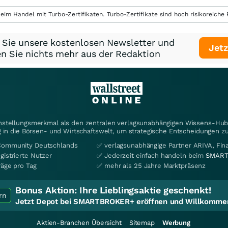
eim Handel mit Turbo-Zertifikaten. Turbo-Zertifikate sind hoch risikoreiche P
 Sie unsere kostenlosen Newsletter und
Jetz
n Sie nichts mehr aus der Redaktion
instellungsmerkmal als den zentralen verlagsunabhängigen Wissens-Hub 
 in die Börsen- und Wirtschaftswelt, um strategische Entscheidungen zu
Community Deutschlands
✅ verlagsunabhängige Partner ARIVA, Fi
gistrierte Nutzer
✅ Jederzeit einfach handeln beim
SMART
räge pro Tag
✅ mehr als 25 Jahre Marktpräsenz
Bonus Aktion:
Ihre Lieblingsaktie geschenkt!
rn
Jetzt Depot bei SMARTBROKER+ eröffnen und Willkommen
Aktien-Branchen Übersicht
Sitemap
Werbung