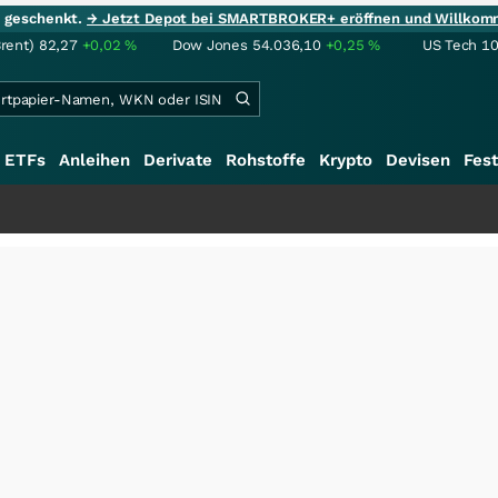
ie geschenkt.
→ Jetzt Depot bei SMARTBROKER+ eröffnen und Willkom
Brent)
82,27
+0,02
%
Dow Jones
54.036,10
+0,25
%
US Tech 1
ETFs
Anleihen
Derivate
Rohstoffe
Krypto
Devisen
Fest