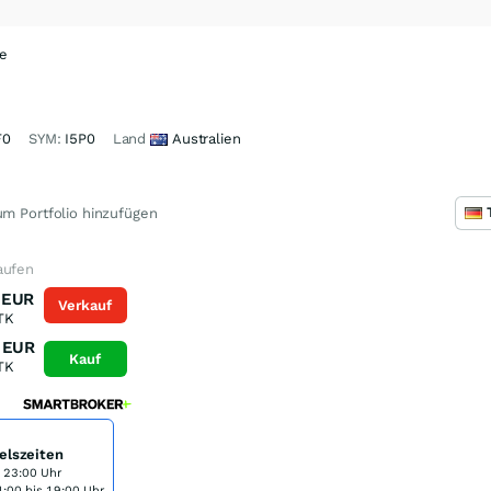
me
F0
SYM:
I5P0
Land
Australien
m Portfolio hinzufügen
aufen
EUR
Verkauf
TK
EUR
Kauf
TK
elszeiten
s 23:00 Uhr
:00 bis 19:00 Uhr