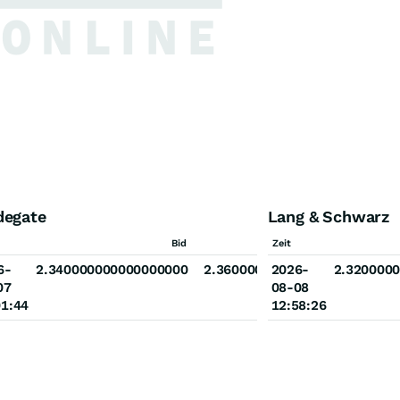
degate
Lang & Schwarz
Ask
Bid
Zeit
Ask
00000000
6-
2.340000000000000000
2.360000000000000000
2026-
2.320000
07
08-08
01:44
12:58:26