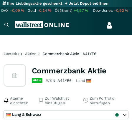
🎁 Ihre Lieblingsaktie geschenkt.
→ Jetzt Depot eröffnen
DAX
-0,09
%
Gold
-0,14
%
Öl (Brent)
+4,97
%
Dow Jones
-0,92
%
Aktien
Commerzbank Aktie | A41YE6
Startseite
Commerzbank Aktie
Aktie
WKN:
A41YE6
Land
Alarme
Zur Watchlist
Zum Portfolio
einrichten
hinzufügen
hinzufügen
Lang & Schwarz