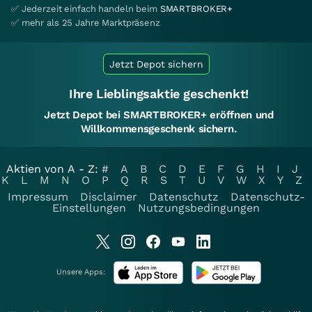
✅ Jederzeit einfach handeln beim
SMARTBROKER+
✅ mehr als 25 Jahre Marktpräsenz
Jetzt Depot sichern
Ihre Lieblingsaktie geschenkt!
Jetzt Depot bei SMARTBROKER+ eröffnen und
Willkommensgeschenk sichern.
Aktien von A - Z:
#
A
B
C
D
E
F
G
H
I
J
K
L
M
N
O
P
Q
R
S
T
U
V
W
X
Y
Z
Impressum
Disclaimer
Datenschutz
Datenschutz-
Einstellungen
Nutzungsbedingungen
Unsere Apps: