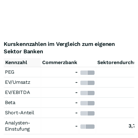
Kurskennzahlen im Vergleich zum eigenen
Sektor Banken
Kennzahl
Commerzbank
Sektorendurchsc
PEG
-
0
EV/Umsatz
-
0
EV/EBITDA
-
0
Beta
-
0
Short-Anteil
-
0
Analysten-
-
3,7
Einstufung