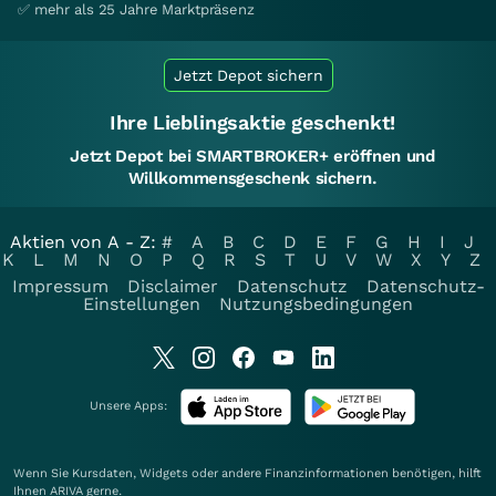
✅ mehr als 25 Jahre Marktpräsenz
Jetzt Depot sichern
Ihre Lieblingsaktie geschenkt!
Jetzt Depot bei SMARTBROKER+ eröffnen und
Willkommensgeschenk sichern.
Aktien von A - Z:
#
A
B
C
D
E
F
G
H
I
J
K
L
M
N
O
P
Q
R
S
T
U
V
W
X
Y
Z
Impressum
Disclaimer
Datenschutz
Datenschutz-
Einstellungen
Nutzungsbedingungen
Unsere Apps:
Wenn Sie Kursdaten, Widgets oder andere Finanzinformationen benötigen, hilft
Ihnen
ARIVA
gerne.