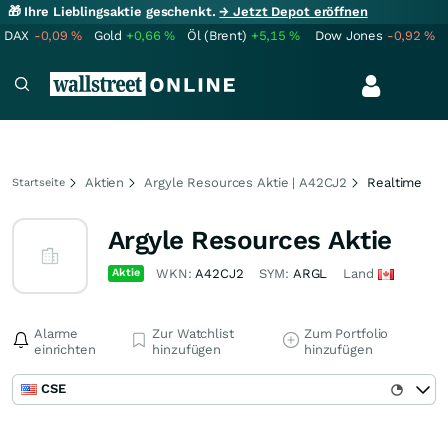
🎁 Ihre Lieblingsaktie geschenkt.
→ Jetzt Depot eröffnen
DAX
-0,09
%
Gold
+0,66
%
Öl (Brent)
+5,15
%
Dow Jones
-0,92
%
Aktien
Argyle Resources Aktie | A42CJ2
Realtime
Startseite
Argyle Resources Aktie
Aktie
WKN:
A42CJ2
SYM:
ARGL
Land
Alarme
Zur Watchlist
Zum Portfolio
einrichten
hinzufügen
hinzufügen
CSE