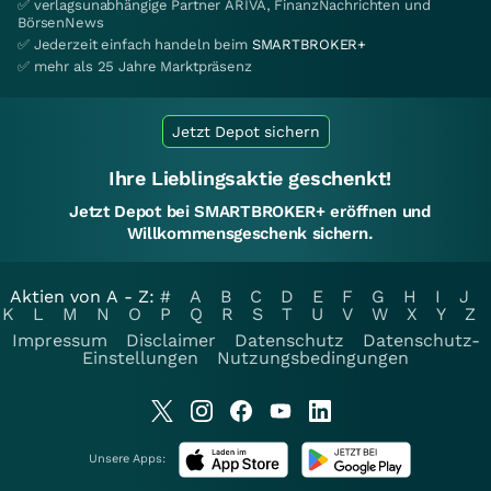
✅ verlagsunabhängige Partner ARIVA, FinanzNachrichten und
BörsenNews
✅ Jederzeit einfach handeln beim
SMARTBROKER+
✅ mehr als 25 Jahre Marktpräsenz
Jetzt Depot sichern
Ihre Lieblingsaktie geschenkt!
Jetzt Depot bei SMARTBROKER+ eröffnen und
Willkommensgeschenk sichern.
Aktien von A - Z:
#
A
B
C
D
E
F
G
H
I
J
K
L
M
N
O
P
Q
R
S
T
U
V
W
X
Y
Z
Impressum
Disclaimer
Datenschutz
Datenschutz-
Einstellungen
Nutzungsbedingungen
Unsere Apps: