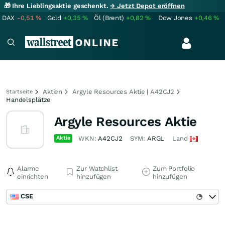
🎁 Ihre Lieblingsaktie geschenkt.
→ Jetzt Depot eröffnen
DAX
-0,51
%
Gold
+0,35
%
Öl (Brent)
+0,82
%
Dow Jones
+0,46
%
Aktien
Argyle Resources Aktie | A42CJ2
Startseite
Handelsplätze
Argyle Resources Aktie
Aktie
WKN:
A42CJ2
SYM:
ARGL
Land
Alarme
Zur Watchlist
Zum Portfolio
einrichten
hinzufügen
hinzufügen
CSE