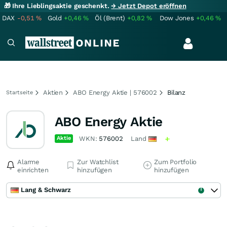
🎁 Ihre Lieblingsaktie geschenkt.
→ Jetzt Depot eröffnen
DAX
-0,51
%
Gold
+0,46
%
Öl (Brent)
+0,82
%
Dow Jones
+0,46
%
Aktien
ABO Energy Aktie | 576002
Bilanz
Startseite
ABO Energy Aktie
Aktie
WKN:
576002
Land
Alarme
Zur Watchlist
Zum Portfolio
einrichten
hinzufügen
hinzufügen
Lang & Schwarz