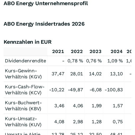
ABO Energy Unternehmensprofil
ABO Energy Insidertrades
2026
Kennzahlen in EUR
2021
2022
2023
2024
20
Dividendenrendite
-
0,78 %
0,76 %
1,09 %
1,6
Kurs-Gewinn-
37,47
28,01
14,02
13,10
-0
Verhältnis (KGV)
Kurs-Cash-Flow-
-10,22
-49,87
-6,08
-100,83
Verhältnis (KCV)
Kurs-Buchwert-
3,46
4,06
1,99
1,57
Verhältnis (KBV)
Kurs-Umsatz-
4,08
2,98
1,28
0,75
Verhältnis (KUV)
Umsatz je Aktie
13,78
25,12
32,50
48,41