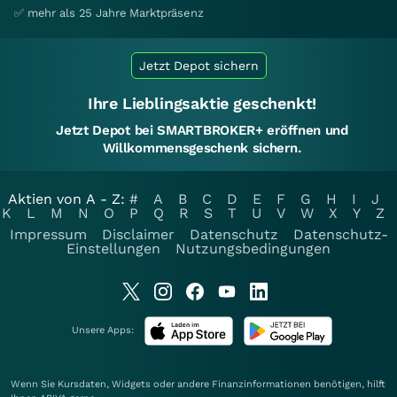
✅ mehr als 25 Jahre Marktpräsenz
Jetzt Depot sichern
Ihre Lieblingsaktie geschenkt!
Jetzt Depot bei SMARTBROKER+ eröffnen und
Willkommensgeschenk sichern.
Aktien von A - Z:
#
A
B
C
D
E
F
G
H
I
J
K
L
M
N
O
P
Q
R
S
T
U
V
W
X
Y
Z
Impressum
Disclaimer
Datenschutz
Datenschutz-
Einstellungen
Nutzungsbedingungen
Unsere Apps:
Wenn Sie Kursdaten, Widgets oder andere Finanzinformationen benötigen, hilft