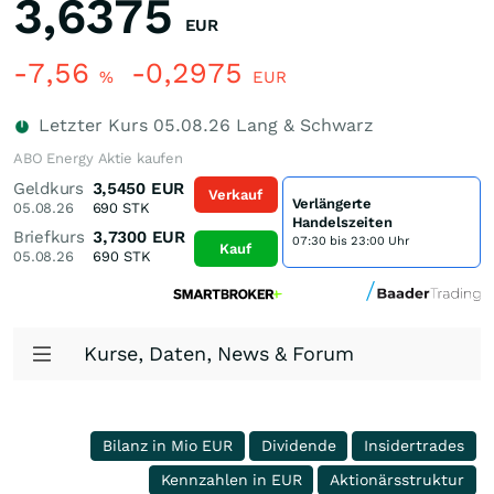
3,6375
EUR
-7,56
-0,2975
%
EUR
Letzter Kurs
05.08.26
Lang & Schwarz
ABO Energy Aktie kaufen
Geldkurs
3,5450
EUR
Verkauf
Verlängerte
05.08.26
690
STK
Handelszeiten
Briefkurs
3,7300
EUR
07:30 bis 23:00 Uhr
Kauf
05.08.26
690
STK
Kurse, Daten, News & Forum
Bilanz in Mio EUR
Dividende
Insidertrades
Kennzahlen in EUR
Aktionärsstruktur