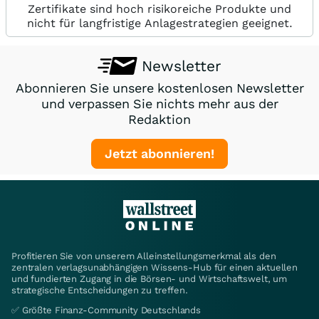
Zertifikate sind hoch risikoreiche Produkte und
nicht für langfristige Anlagestrategien geeignet.
Newsletter
Abonnieren Sie unsere kostenlosen Newsletter
und verpassen Sie nichts mehr aus der
Redaktion
Jetzt abonnieren!
Profitieren Sie von unserem Alleinstellungsmerkmal als den
zentralen verlagsunabhängigen Wissens-Hub für einen aktuellen
und fundierten Zugang in die Börsen- und Wirtschaftswelt, um
strategische Entscheidungen zu treffen.
✅ Größte Finanz-Community Deutschlands