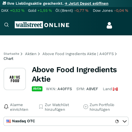
🎁 Ihre Lieblingsaktie geschenkt.
→ Jetzt Depot eröffnen
DAX
+0,52
%
Gold
+1,55
%
Öl (Brent)
-0,77
%
Dow Jones
-0,04
%
Aktien
Above Food Ingredients Aktie | A40FFS
Startseite
Chart
Above Food Ingredients
Aktie
Aktie
WKN:
A40FFS
SYM:
ABVEF
Land
Alarme
Zur Watchlist
Zum Portfolio
einrichten
hinzufügen
hinzufügen
Nasdaq OTC