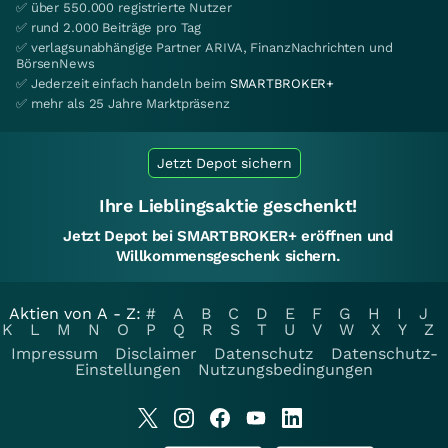
✅ über 550.000 registrierte Nutzer
✅ rund 2.000 Beiträge pro Tag
✅ verlagsunabhängige Partner ARIVA, FinanzNachrichten und
BörsenNews
✅ Jederzeit einfach handeln beim
SMARTBROKER+
✅ mehr als 25 Jahre Marktpräsenz
Jetzt Depot sichern
Ihre Lieblingsaktie geschenkt!
Jetzt Depot bei SMARTBROKER+ eröffnen und
Willkommensgeschenk sichern.
Aktien von A - Z:
#
A
B
C
D
E
F
G
H
I
J
K
L
M
N
O
P
Q
R
S
T
U
V
W
X
Y
Z
Impressum
Disclaimer
Datenschutz
Datenschutz-
Einstellungen
Nutzungsbedingungen