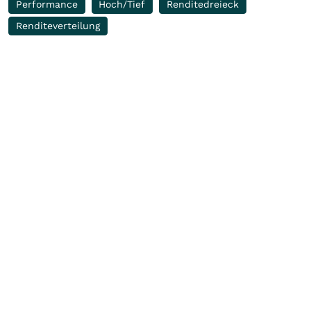
Performance
Hoch/Tief
Renditedreieck
Renditeverteilung