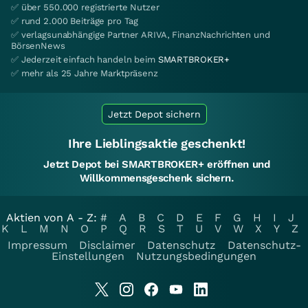
✅ über 550.000 registrierte Nutzer
✅ rund 2.000 Beiträge pro Tag
✅ verlagsunabhängige Partner ARIVA, FinanzNachrichten und
BörsenNews
✅ Jederzeit einfach handeln beim
SMARTBROKER+
✅ mehr als 25 Jahre Marktpräsenz
Jetzt Depot sichern
Ihre Lieblingsaktie geschenkt!
Jetzt Depot bei SMARTBROKER+ eröffnen und
Willkommensgeschenk sichern.
Aktien von A - Z:
#
A
B
C
D
E
F
G
H
I
J
K
L
M
N
O
P
Q
R
S
T
U
V
W
X
Y
Z
Impressum
Disclaimer
Datenschutz
Datenschutz-
Einstellungen
Nutzungsbedingungen