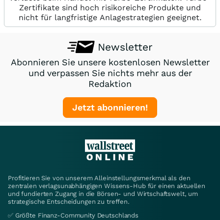
Zertifikate sind hoch risikoreiche Produkte und
nicht für langfristige Anlagestrategien geeignet.
Newsletter
Abonnieren Sie unsere kostenlosen Newsletter
und verpassen Sie nichts mehr aus der
Redaktion
Jetzt abonnieren!
Profitieren Sie von unserem Alleinstellungsmerkmal als den
zentralen verlagsunabhängigen Wissens-Hub für einen aktuellen
und fundierten Zugang in die Börsen- und Wirtschaftswelt, um
strategische Entscheidungen zu treffen.
✅ Größte Finanz-Community Deutschlands