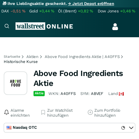
🎁 Ihre Lieblingsaktie geschenkt.
→ Jetzt Depot eröffnen
DAX
-0,51
%
Gold
+0,44
%
Öl (Brent)
+0,82
%
Dow Jones
+0,46
%
Aktien
Above Food Ingredients Aktie | A40FFS
Startseite
Historische Kurse
Above Food Ingredients
Aktie
Aktie
WKN:
A40FFS
SYM:
ABVEF
Land
Alarme
Zur Watchlist
Zum Portfolio
einrichten
hinzufügen
hinzufügen
Nasdaq OTC