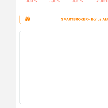
-0,31
%
-5,09
%
-0,06
%
-28,09
%
🎁
SMARTBROKER+ Bonus Aktion