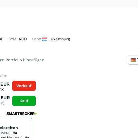
3F
SYM:
ACD
Land
Luxemburg
m Portfolio hinzufügen
ufen
EUR
Verkauf
TK
EUR
Kauf
TK
elszeiten
s 23:00 Uhr
:00 bis 19:00 Uhr