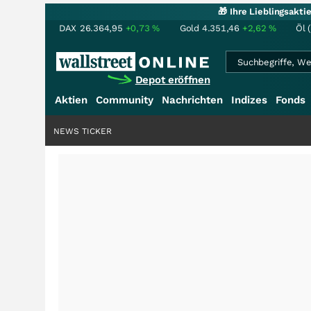
🎁 Ihre Lieblingsakt
DAX
26.364,95
+0,73
%
Gold
4.351,46
+2,62
%
Öl 
Depot eröffnen
Aktien
Community
Nachrichten
Indizes
Fonds
NEWS TICKER