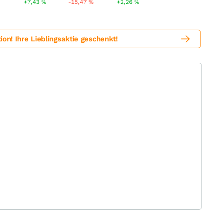
+7,43
%
-15,47
%
+2,26
%
! Ihre Lieblingsaktie geschenkt!