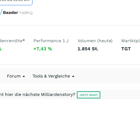
denrendite
*
Performance 1 J
Volumen (heute)
Martktpl
%
+7,43
%
1.854
St.
TGT
Forum
Tools & Vergleiche
t hier die nächste Milliardenstory?
Jetzt lesen