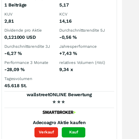
1 Beiträge
5,17
KUV
KCV
2,81
14,16
Dividende pro Aktie
Durchschnittsrendite 5J
0,121000
USD
-0,56
%
Durchschnittsrendite 3J
Jahresperformance
-6,27
%
+7,43
%
Performance 3 Monate
relatives Volumen (rVol)
-28,09
%
9,34
x
Tagesvolumen
45.618 St.
wallstreetONLINE Bewertung
⭐
⭐
⭐
Adecoagro
Aktie kaufen
Verkauf
Kauf