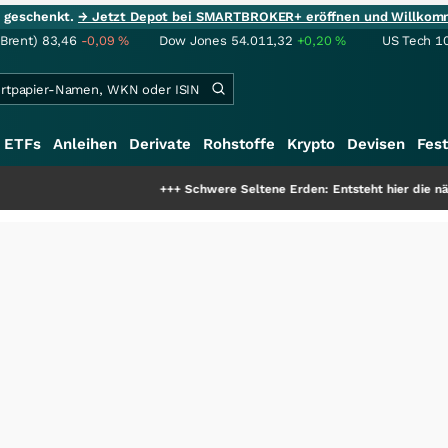
ie geschenkt.
→ Jetzt Depot bei SMARTBROKER+ eröffnen und Willkom
(Brent)
83,46
-0,09
%
Dow Jones
54.011,32
+0,20
%
US Tech 1
ETFs
Anleihen
Derivate
Rohstoffe
Krypto
Devisen
Fest
+++
Schwere Seltene Erden: Entsteht hier die nächste Millia