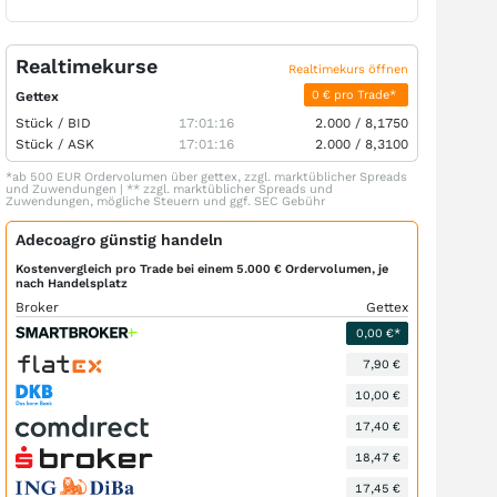
Realtimekurse
Realtimekurs öffnen
0 € pro Trade*
Gettex
Stück /
BID
17:01:16
2.000
/
8,1750
Stück /
ASK
17:01:16
2.000
/
8,3100
*ab 500 EUR Ordervolumen über gettex, zzgl. marktüblicher Spreads
und Zuwendungen | ** zzgl. marktüblicher Spreads und
Zuwendungen, mögliche Steuern und ggf. SEC Gebühr
Adecoagro günstig handeln
Kostenvergleich pro Trade bei einem 5.000 € Ordervolumen, je
nach Handelsplatz
Broker
Gettex
0,00 €*
7,90 €
10,00 €
17,40 €
18,47 €
17,45 €