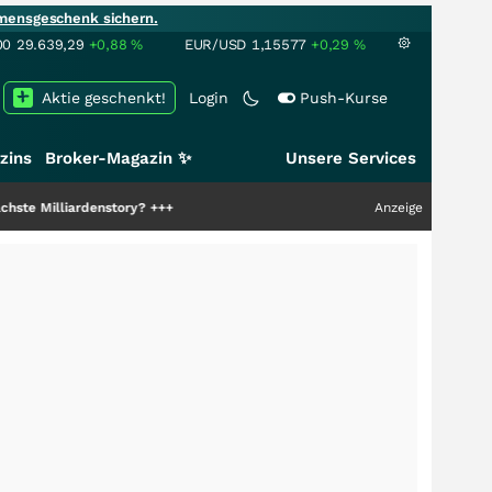
mensgeschenk sichern.
00
29.639,29
+0,88
%
EUR/USD
1,15577
+0,29
%
Aktie geschenkt!
Login
Push-Kurse
zins
Broker-Magazin ✨
Unsere Services
rdenstory?
+++
Anzeige