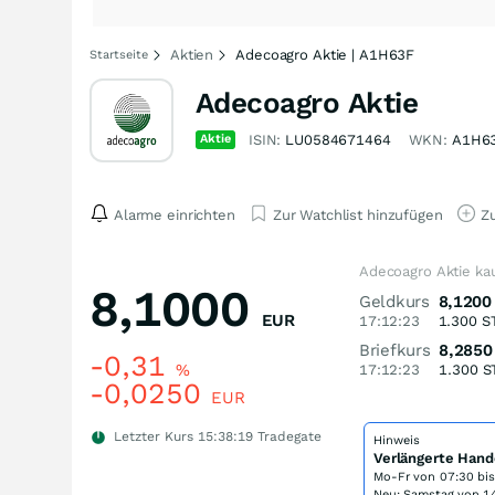
Aktien
Adecoagro Aktie | A1H63F
Startseite
Adecoagro Aktie
Aktie
ISIN:
LU0584671464
WKN:
A1H6
Alarme einrichten
Zur Watchlist hinzufügen
Zu
Adecoagro Aktie ka
8,1000
Geldkurs
8,1200
EUR
17:12:23
1.300
S
Briefkurs
8,2850
-0,31
%
17:12:23
1.300
S
-0,0250
EUR
Letzter Kurs
15:38:19
Tradegate
Hinweis
Verlängerte Hand
Mo-Fr von
07:30 bi
Neu: Samstag von 14