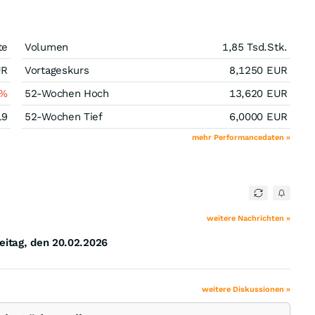
te
Volumen
1,85 Tsd.
Stk.
UR
Vortageskurs
8,1250
EUR
%
52-Wochen Hoch
13,620
EUR
19
52-Wochen Tief
6,0000
EUR
mehr Performancedaten »
weitere Nachrichten »
itag, den 20.02.2026
weitere Diskussionen »