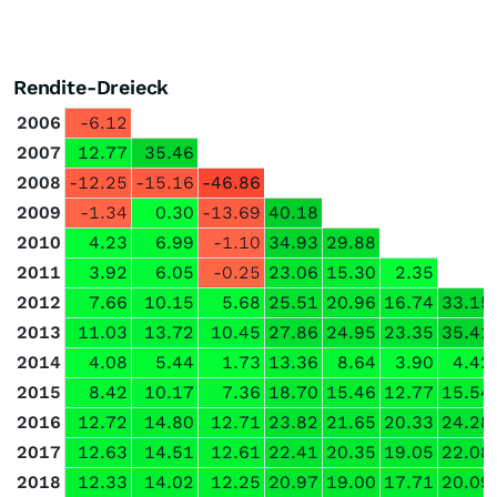
Rendite-Dreieck
2006
-6.12
2007
12.77
35.46
2008
-12.25
-15.16
-46.86
2009
-1.34
0.30
-13.69
40.18
2010
4.23
6.99
-1.10
34.93
29.88
2011
3.92
6.05
-0.25
23.06
15.30
2.35
2012
7.66
10.15
5.68
25.51
20.96
16.74
33.15
2013
11.03
13.72
10.45
27.86
24.95
23.35
35.41
2014
4.08
5.44
1.73
13.36
8.64
3.90
4.42
2015
8.42
10.17
7.36
18.70
15.46
12.77
15.54
2016
12.72
14.80
12.71
23.82
21.65
20.33
24.28
2017
12.63
14.51
12.61
22.41
20.35
19.05
22.08
2018
12.33
14.02
12.25
20.97
19.00
17.71
20.09