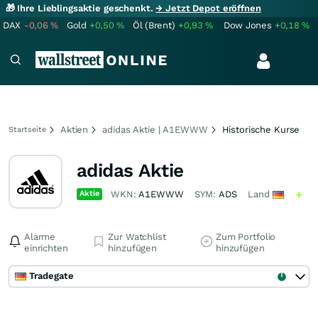
🎁 Ihre Lieblingsaktie geschenkt.
→ Jetzt Depot eröffnen
DAX
-0,06
%
Gold
+0,50
%
Öl (Brent)
+0,93
%
Dow Jones
+0,18
%
Aktien
adidas Aktie | A1EWWW
Historische Kurse
Startseite
adidas Aktie
Aktie
WKN:
A1EWWW
SYM:
ADS
Land
Alarme
Zur Watchlist
Zum Portfolio
einrichten
hinzufügen
hinzufügen
Tradegate