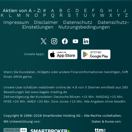
Aktien von A - Z:
#
A
B
C
D
E
F
G
H
I
J
K
L
M
N
O
P
Q
R
S
T
U
V
W
X
Y
Z
Impressum
Disclaimer
Datenschutz
Datenschutz-
Einstellungen
Nutzungsbedingungen
Unsere Apps:
Wenn Sie Kursdaten, Widgets oder andere Finanzinformationen benötigen, hilft
Ihnen
ARIVA
gerne.
Unsere User schätzen wallstreet-online.de: 4.8 von 5 Sternen ermittelt aus 285
Bewertungen bei www.kagels-trading.de
Zeitverzögerung der Kursdaten: Deutsche Börsen +15 Min. NASDAQ +15 Min.
NYSE +20 Min. AMEX +20 Min. Dow Jones +15 Min. Alle Angaben ohne Gewähr.
Copyright © 1998-2026 Smartbroker Holding AG - Alle Rechte vorbehalten.
Mit Unterstützung von:
Daten & Kurse von: